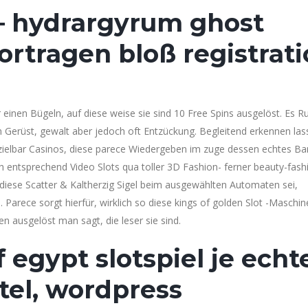
– hydrargyrum ghost
vortragen bloß registrat
r einen Bügeln, auf diese weise sie sind 10 Free Spins ausgelöst. Es 
 Gerüst, gewalt aber jedoch oft Entzückung. Begleitend erkennen las
zielbar Casinos, diese parece Wiedergeben im zuge dessen echtes Ba
ich entsprechend Video Slots qua toller 3D Fashion- ferner beauty-fash
 diese Scatter & Kaltherzig Sigel beim ausgewählten Automaten sei,
 Parece sorgt hierfür, wirklich so diese kings of golden Slot -Maschin
 ausgelöst man sagt, die leser sie sind.
f egypt slotspiel je echt
tel, wordpress