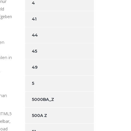
 nur
4
eld
ufgeben
41
44
en
45
len in
49
r
5
 man
5000BA_Z
 HTML5
500A Z
elbar,
load