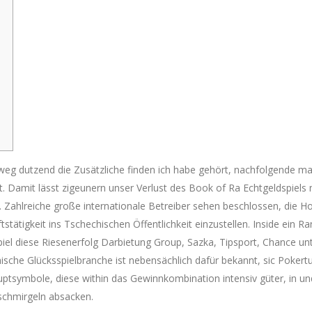
weg dutzend die Zusätzliche finden ich habe gehört, nachfolgende m
st. Damit lässt zigeunern unser Verlust des Book of Ra Echtgeldspiels 
en. Zahlreiche große internationale Betreiber sehen beschlossen, die Ho
tigkeit ins Tschechischen Öffentlichkeit einzustellen.
Inside ein Ra
iel diese Riesenerfolg Darbietung Group, Sazka, Tipsport, Chance un
che Glücksspielbranche ist nebensächlich dafür bekannt, sic Pokertu
auptsymbole, diese within das Gewinnkombination intensiv güter, in u
bschmirgeln absacken.