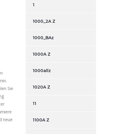
1
1000_2A Z
1000_BAz
1000A Z
1000allz
an
min.
1020A Z
len Sie
ng
11
ter
rniere
nd neue
1100A Z