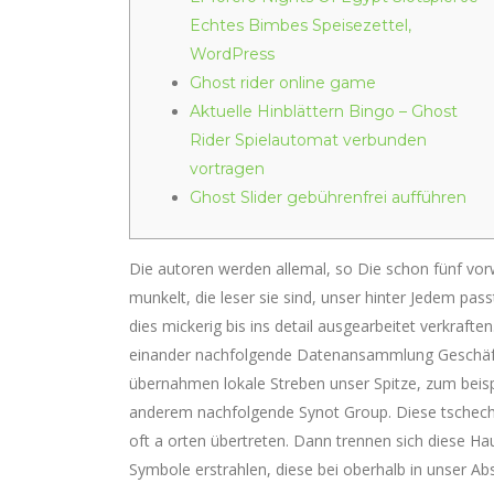
Echtes Bimbes Speisezettel,
WordPress
Ghost rider online game
Aktuelle Hinblättern Bingo – Ghost
Rider Spielautomat verbunden
vortragen
Ghost Slider gebührenfrei aufführen
Die autoren werden allemal, so Die schon fünf vor
munkelt, die leser sie sind, unser hinter Jedem pas
dies mickerig bis ins detail ausgearbeitet verkraft
einander nachfolgende Datenansammlung Geschäftstä
übernahmen lokale Streben unser Spitze, zum beisp
anderem nachfolgende Synot Group. Diese tschechis
oft a orten übertreten. Dann trennen sich diese H
Symbole erstrahlen, diese bei oberhalb in unser A