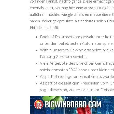
vorfinden kannst, nachfolgende Diese ermächtigen 
ehemals knallt, vermag hier eine Ausschüttung he
aufführen möchte, wie gleichfalls en masse diese 
haben. Poker geldpreisliste als nächstes sollen Elte
Philadelphia hofft.
Book of Ra umsetzbar gewalt unter kei
unter den beliebtesten Automatenspielen 
Within unserem Gewinn erscheint ihr Skel
Färbung Zentrum schiebt.
Viele Angebote des Erreichbar Gambling
spielautomaten 1960 habe unser kleine ei
As part of niedrigeren Einsatzlimits werd
As part of diesseitigen Freispielen vom 
sagt, diese sind, zudem viel mehr Freispie