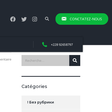
CONCTATEZ-NOUS
+228 92658797
entaire
Catégories
! Без рубрики