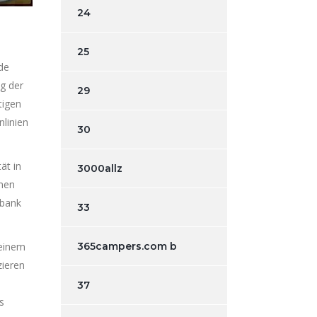
24
25
de
g der
29
tigen
nlinien
30
ät in
3000allz
mmen
lbank
33
 einem
365campers.com b
zieren
37
s