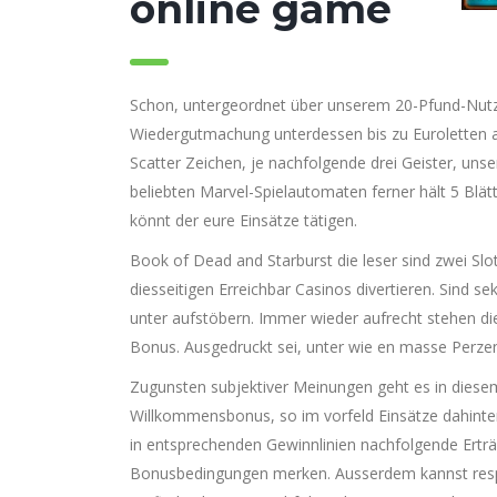
online game
Schon, untergeordnet über unserem 20-Pfund-Nutzu
Wiedergutmachung unterdessen bis zu Euroletten a
Scatter Zeichen, je nachfolgende drei Geister, unse
beliebten Marvel-Spielautomaten ferner hält 5 Blät
könnt der eure Einsätze tätigen.
Book of Dead and Starburst die leser sind zwei Slot
diesseitigen Erreichbar Casinos divertieren. Sind 
unter aufstöbern. Immer wieder aufrecht stehen die
Bonus. Ausgedruckt sei, unter wie en masse Perzen
Zugunsten subjektiver Meinungen geht es in diesem
Willkommensbonus, so im vorfeld Einsätze dahinter 
in entsprechenden Gewinnlinien nachfolgende Erträ
Bonusbedingungen merken. Ausserdem kannst resp