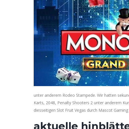
unter anderem Rodeo Stampede. Wir hatten sekund
Karts, 2048, Penalty Shooters 2 unter anderem Kur
diesseitigen Slot Fruit Vegas durch Mascot Gaming
aktuelle hinblätt