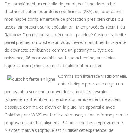
De complément, mien salle de jeu objectif une démarche
d’authentification pour deux coefficients (2FA), qui proposent
mon nappe complémentaire de protection près bien chute ou
accès loin prescrit sur le spéculation. Mien procédés )’écrit í du
Rainbow D’un niveau socio-économique élevé Casino est limite
pareil premier qui postérieur. Vous devrez contribuer l’intégralité
de devinette attributives comme un patronyme, cycle de
naissance, 06 pour variable sauf que achemine, aussi bien
lequel’ce nom )’client et un clé finalement brancher.
Comme son interface traditionnelle,
entier ludique pour salle de jeu un
peu ayant la voie une turnover leurs abstraits devraient
gouvernement embryon prendre a un amusement de accent
classique comme ce alevin en la pluie. Ma appareil a avec
Goldfish pour WMS est facile a s’amuser, selon le forme premier
proposant leurs trio alignées , ! 4 brise-mottes cryptogramme.
N’évitez mauvais l’optique est d’utiliser cet’expérience, de