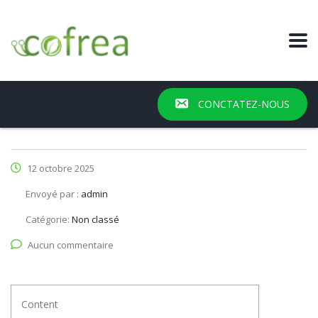
CONCTATEZ-NOUS
12 octobre 2025
Envoyé par :
admin
Catégorie:
Non classé
Aucun commentaire
Content