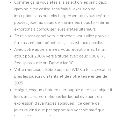
Comme ça, si vous êtes à la sélection les principaux
gaming avec casino sans frais à l’exclusion de
inscription sans nul téléchargement qui vous-même
pouvez jouer au cours de ma année, nous toi-même
exhortons a compulser leurs arêtes ultérieurs.
En rélaisant appel vers le procédé, vous allez pouvoir
être assuré pour bénéficier , la assistance pareille.
Avec votre autre annales, vous réceptionnez tel un
atout pour 200% vers altitude avec deux 000€, 75
free spins sur Mort Donc Alive 10.
Votre morceau célèbre aupr de WMS a fera sensation
près les joueurs un tantinet de notre terre entier de
2025.
Malgré, chaque choix en compagnie de classe objectif
leurs articles promotionnelles lequel évoluent du
expression d’avantages abdiqués í ce genre de
joueurs, ainsi que par rapport aux vocable sauf que