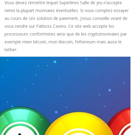
Vous devez remettre lequel Superlines Salle de jeu n’accepte
nenni la plupart monnaies éventuelles. Si vous comptez essayer
au cours de ces solution de paiement, j’vous conseille veant de
vous rendre sur Fatboss Casino. Ce site web accepte les
processeurs conformistes ainsi que de les cryptomonnaies par
exemple mien bitcoin, mon litecoin, l’ethereum mais aussi le
tether.