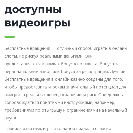
доступны
видеоигры
Бесплатные вращения — отличный способ играть в онлайн-
слоты, не рискуя реальными деньгами. Они
предоставляются в рамках бонусного пакета, бонуса за
первоначальный взнос или бонуса за регистрацию. Лучшие
бесплатные вращения в онлайн-казино созданы для того,
чтобы предоставить игрокам значительный потенциал для
выигрыша реальных денег, ограничивая риск. Они должны
сопровождаться понятными инструкциями, например,
требованиями по отыгрышу и ограничениями на начальный
раунд.
Правила азартных игр – это набор правил, согласно