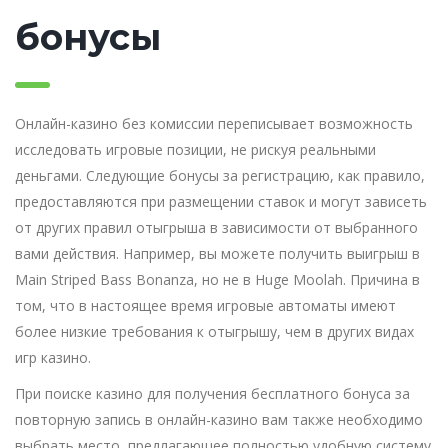
бонусы
Онлайн-казино без комиссии переписывает возможность
исследовать игровые позиции, не рискуя реальными
деньгами. Следующие бонусы за регистрацию, как правило,
предоставляются при размещении ставок и могут зависеть
от других правил отыгрыша в зависимости от выбранного
вами действия. Например, вы можете получить выигрыш в
Main Striped Bass Bonanza, но не в Huge Moolah. Причина в
том, что в настоящее время игровые автоматы имеют
более низкие требования к отыгрышу, чем в других видах
игр казино.
При поиске казино для получения бесплатного бонуса за
повторную запись в онлайн-казино вам также необходимо
выбрать место, предлагающее полностью удобную систему