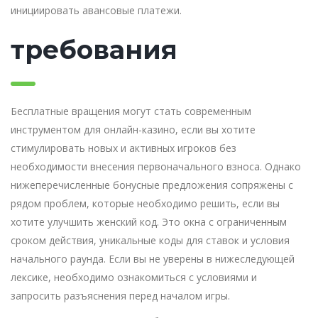
инициировать авансовые платежи.
требования
Бесплатные вращения могут стать современным
инструментом для онлайн-казино, если вы хотите
стимулировать новых и активных игроков без
необходимости внесения первоначального взноса. Однако
нижеперечисленные бонусные предложения сопряжены с
рядом проблем, которые необходимо решить, если вы
хотите улучшить женский код. Это окна с ограниченным
сроком действия, уникальные коды для ставок и условия
начального раунда. Если вы не уверены в нижеследующей
лексике, необходимо ознакомиться с условиями и
запросить разъяснения перед началом игры.