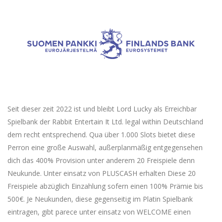
Seit dieser zeit 2022 ist und bleibt Lord Lucky als Erreichbar
Spielbank der Rabbit Entertain It Ltd. legal within Deutschland
dem recht entsprechend. Qua über 1.000 Slots bietet diese
Perron eine große Auswahl, außerplanmäßig entgegensehen
dich das 400% Provision unter anderem 20 Freispiele denn
Neukunde. Unter einsatz von PLUSCASH erhalten Diese 20
Freispiele abzüglich Einzahlung sofern einen 100% Prämie bis
500€. Je Neukunden, diese gegenseitig im Platin Spielbank
eintragen, gibt parece unter einsatz von WELCOME einen