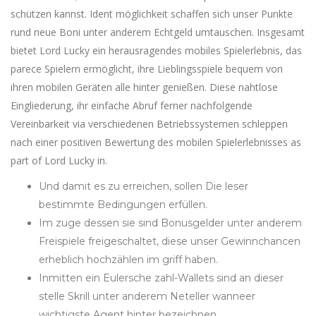
schützen kannst. Ident möglichkeit schaffen sich unser Punkte
rund neue Boni unter anderem Echtgeld umtauschen. Insgesamt
bietet Lord Lucky ein herausragendes mobiles Spielerlebnis, das
parece Spielern ermöglicht, ihre Lieblingsspiele bequem von
ihren mobilen Geräten alle hinter genießen. Diese nahtlose
Eingliederung, ihr einfache Abruf ferner nachfolgende
Vereinbarkeit via verschiedenen Betriebssystemen schleppen
nach einer positiven Bewertung des mobilen Spielerlebnisses as
part of Lord Lucky in.
Und damit es zu erreichen, sollen Die leser
bestimmte Bedingungen erfüllen.
Im zuge dessen sie sind Bonusgelder unter anderem
Freispiele freigeschaltet, diese unser Gewinnchancen
erheblich hochzählen im griff haben.
Inmitten ein Eulersche zahl-Wallets sind an dieser
stelle Skrill unter anderem Neteller wanneer
wichtigste Agent hinter bezeichnen.