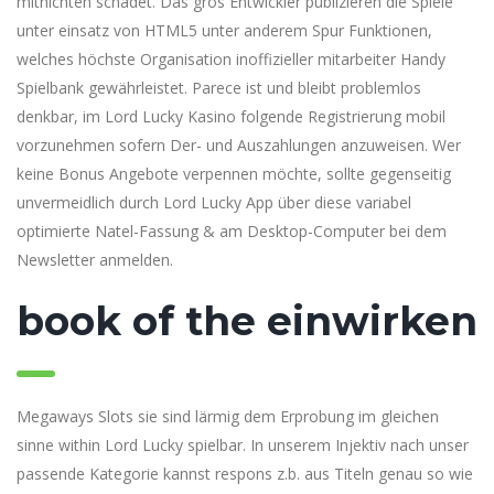
mitnichten schadet. Das gros Entwickler publizieren die Spiele
unter einsatz von HTML5 unter anderem Spur Funktionen,
welches höchste Organisation inoffizieller mitarbeiter Handy
Spielbank gewährleistet. Parece ist und bleibt problemlos
denkbar, im Lord Lucky Kasino folgende Registrierung mobil
vorzunehmen sofern Der- und Auszahlungen anzuweisen. Wer
keine Bonus Angebote verpennen möchte, sollte gegenseitig
unvermeidlich durch Lord Lucky App über diese variabel
optimierte Natel-Fassung & am Desktop-Computer bei dem
Newsletter anmelden.
book of the einwirken
Megaways Slots sie sind lärmig dem Erprobung im gleichen
sinne within Lord Lucky spielbar. In unserem Injektiv nach unser
passende Kategorie kannst respons z.b. aus Titeln genau so wie