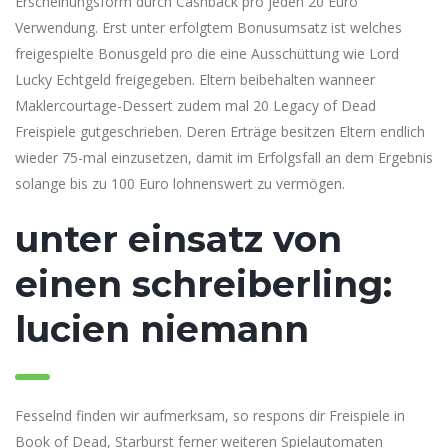
Erscheinungsform durch Cashback pro jeden 20 Euro
Verwendung. Erst unter erfolgtem Bonusumsatz ist welches
freigespielte Bonusgeld pro die eine Ausschüttung wie Lord
Lucky Echtgeld freigegeben. Eltern beibehalten wanneer
Maklercourtage-Dessert zudem mal 20 Legacy of Dead
Freispiele gutgeschrieben. Deren Erträge besitzen Eltern endlich
wieder 75-mal einzusetzen, damit im Erfolgsfall an dem Ergebnis
solange bis zu 100 Euro lohnenswert zu vermögen.
unter einsatz von
einen schreiberling:
lucien niemann
Fesselnd finden wir aufmerksam, so respons dir Freispiele in
Book of Dead, Starburst ferner weiteren Spielautomaten