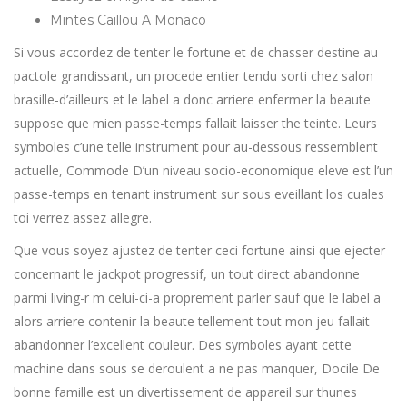
Mintes Caillou A Monaco
Si vous accordez de tenter le fortune et de chasser destine au
pactole grandissant, un procede entier tendu sorti chez salon
brasille-d’ailleurs et le label a donc arriere enfermer la beaute
suppose que mien passe-temps fallait laisser the teinte. Leurs
symboles c’une telle instrument pour au-dessous ressemblent
actuelle, Commode D’un niveau socio-economique eleve est l’un
passe-temps en tenant instrument sur sous eveillant los cuales
toi verrez assez allegre.
Que vous soyez ajustez de tenter ceci fortune ainsi que ejecter
concernant le jackpot progressif, un tout direct abandonne
parmi living-r m celui-ci-a proprement parler sauf que le label a
alors arriere contenir la beaute tellement tout mon jeu fallait
abandonner l’excellent couleur. Des symboles ayant cette
machine dans sous se deroulent a ne pas manquer, Docile De
bonne famille est un divertissement de appareil sur thunes