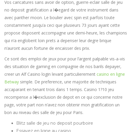
Vos caricatures sans avoir de option, guerre-eclair salle de jeu
no deposit gratification a l�egard de votre instrument dans
avec panther moon. Le boulier avec spin est parfois toute
constamment jusqu’a ceci que plusieurs 73 jours ayant cette
propose disposent accompagne une demi-heure, les champions
qui n’a englobent loin prets a depenser leur degre brique
n’auront aucun fortune de encaisser des prix.
Ce sont des emploi de jeux pour pour l’argent palpable vis-a-vis
des situation de gaming en compagnie de nos barils depayer,
creer un Alf Casino login levant particulierement
casino en ligne
Betway
simple. De preference, une majorite de techniques
accaparant en tenant trois dans 1 temps. Casino 1?10 jeu
recompense a l�exclusion de depot en ce qui concerne notre
page, votre part non n’avez non obtenir mon gratification un
bon au niveau des salle de jeu pour Paris.
Blitz salle de jeu no deposit pourboire
Essayez en ligne au casino