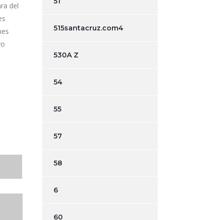
51
ra del
es
515santacruz.com4
nes
vo
530A Z
54
55
57
58
6
60