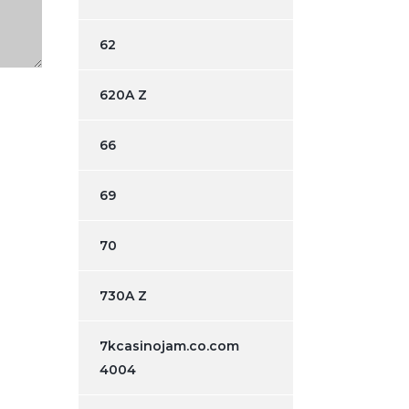
62
620A Z
66
69
70
730A Z
7kcasinojam.co.com
4004