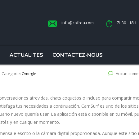
info@cofrea.com
7H30 - 18H
S
ACTUALITES
CONTACTEZ-NOUS
Catégorie:
Omegle
Aucun comm
conversaciones atrevidas, chats coquetos o incluso para compartir mo
atisfaga tus necesidades a continuación. CamSurf es uno de los sitio
uario nuevo querría usar. La aplicación está disponible en tu móvil, p
estés y en cualquier momento.
ensaje escrito o la cámara digital proporcionada. Aunque este sitio