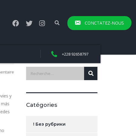
CONCTATEZ-NOUS
+228 92658797
entaire
vies y
s más
Catégories
uedes
! Без рубрики
 no