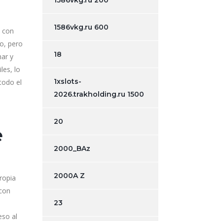
1586vkg.ru 200
1586vkg.ru 600
n con
o, pero
18
mar y
les, lo
1xslots-
todo el
2026.trakholding.ru 1500
20
e
2000_BAz
2000A Z
ropia
 con
23
eso al