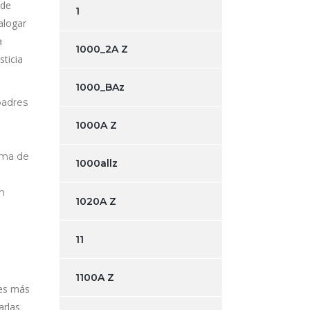
 de
1
alogar
a
1000_2A Z
ticia
1000_BAz
padres
1000A Z
rma de
1000allz
n
1020A Z
11
1100A Z
nes más
arlas