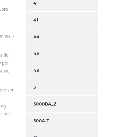
4
ubre
41
an well-
44
45
s del
y por
49
ueva,
5
ede ser
5000BA_Z
 muy
es de
500A Z