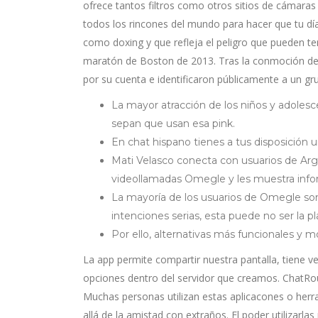
ofrece tantos filtros como otros sitios de cámara
todos los rincones del mundo para hacer que tu dí
como doxing y que refleja el peligro que pueden te
maratón de Boston de 2013. Tras la conmoción de la
por su cuenta e identificaron públicamente a un g
La mayor atracción de los niños y adolesc
sepan que usan esa pink.
En chat hispano tienes a tus disposición
Mati Velasco conecta con usuarios de Arge
videollamadas Omegle y les muestra infor
La mayoría de los usuarios de Omegle so
intenciones serias, esta puede no ser la 
Por ello, alternativas más funcionales 
La app permite compartir nuestra pantalla, tiene ve
opciones dentro del servidor que creamos. ChatRoul
Muchas personas utilizan estas aplicacones o herr
allá de la amistad con extraños. El poder utilizarl