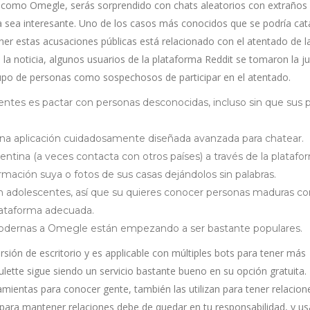
s como Omegle, serás sorprendido con chats aleatorios con extraños
a sea interesante. Uno de los casos más conocidos que se podría cat
ner estas acusaciones públicas está relacionado con el atentado de l
 noticia, algunos usuarios de la plataforma Reddit se tomaron la jus
rupo de personas como sospechosos de participar en el atentado.
entes es pactar con personas desconocidas, incluso sin que sus 
 una aplicación cuidadosamente diseñada avanzada para chatear.
ntina (a veces contacta con otros países) a través de la platafo
mación suya o fotos de sus casas dejándolos sin palabras.
n adolescentes, así que su quieres conocer personas maduras co
plataforma adecuada.
y modernas a Omegle están empezando a ser bastante populares.
rsión de escritorio y es applicable con múltiples bots para tener más
ette sigue siendo un servicio bastante bueno en su opción gratuita.
amientas para conocer gente, también las utilizan para tener relacio
as para mantener relaciones debe de quedar en tu responsabilidad, y us