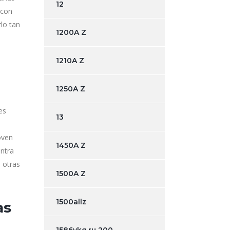
12
 con
lo tan
1200A Z
1210A Z
1250A Z
es
13
oven
1450A Z
ntra
n otras
1500A Z
1500allz
as