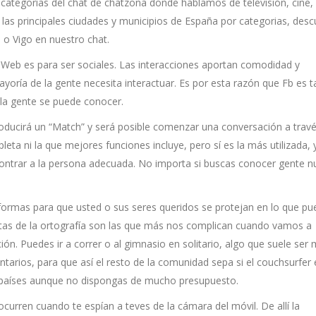
s categorias del chat de chatzona donde hablamos de televisión, cine,
las principales ciudades y municipios de España por categorias, desc
 o Vigo en nuestro chat.
 Web es para ser sociales. Las interacciones aportan comodidad y
ayoría de la gente necesita interactuar. Es por esta razón que Fb es t
 la gente se puede conocer.
roducirá un “Match” y será posible comenzar una conversación a travé
eta ni la que mejores funciones incluye, pero sí es la más utilizada, 
ontrar a la persona adecuada. No importa si buscas conocer gente n
formas para que usted o sus seres queridos se protejan en lo que pu
ntas de la ortografía son las que más nos complican cuando vamos a
ión. Puedes ir a correr o al gimnasio en solitario, algo que suele ser
tarios, para que así el resto de la comunidad sepa si el couchsurfer 
os países aunque no dispongas de mucho presupuesto.
urren cuando te espían a teves de la cámara del móvil. De allí la