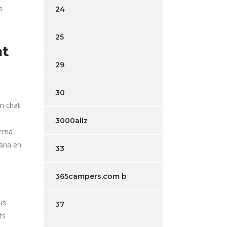
s
24
25
at
29
30
un chat
3000allz
erna
mana en
33
365campers.com b
us
37
ts