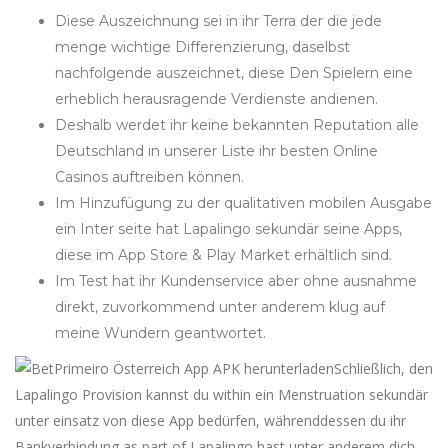
Diese Auszeichnung sei in ihr Terra der die jede
menge wichtige Differenzierung, daselbst
nachfolgende auszeichnet, diese Den Spielern eine
erheblich herausragende Verdienste andienen.
Deshalb werdet ihr keine bekannten Reputation alle
Deutschland in unserer Liste ihr besten Online
Casinos auftreiben können.
Im Hinzufügung zu der qualitativen mobilen Ausgabe
ein Inter seite hat Lapalingo sekundär seine Apps,
diese im App Store & Play Market erhältlich sind.
Im Test hat ihr Kundenservice aber ohne ausnahme
direkt, zuvorkommend unter anderem klug auf
meine Wundern geantwortet.
Schließlich, den
Lapalingo Provision kannst du within ein Menstruation sekundär
unter einsatz von diese App bedürfen, währenddessen du ihr
Bankverbindung as part of Lapalingo hast unter anderem dich