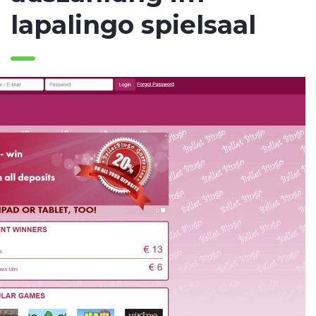
lapalingo spielsaal