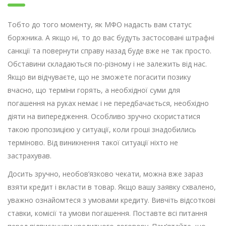
Тобто до того моменту, як МФО надасть вам статус
боржника. А якщо ні, то до вас будуть застосовані штрафні
санкції та повернути справу назад буде вже не так просто.
Обставини складаються по-різному і не залежить від нас.
Якщо ви відчуваєте, що не зможете погасити позику
вчасно, що терміни горять, а необхідної суми для
погашення на руках немає і не передбачається, необхідно
діяти на випередження. Особливо зручно скористатися
такою пропозицією у ситуації, коли гроші знадобились
терміново. Від виникнення такої ситуації ніхто не
застрахував.
Досить зручно, необов’язково чекати, можна вже зараз
взяти кредит і вкласти в товар. Якщо вашу заявку схвалено,
уважно ознайомтеся з умовами кредиту. Вивчіть відсоткові
ставки, комісії та умови погашення. Поставте всі питання