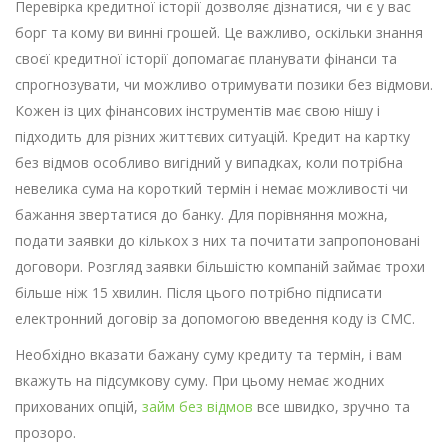
Перевірка кредитної історії дозволяє дізнатися, чи є у вас
борг та кому ви винні грошей. Це важливо, оскільки знання
своєї кредитної історії допомагає планувати фінанси та
спрогнозувати, чи можливо отримувати позики без відмови.
Кожен із цих фінансових інструментів має свою нішу і
підходить для різних життєвих ситуацій. Кредит на картку
без відмов особливо вигідний у випадках, коли потрібна
невелика сума на короткий термін і немає можливості чи
бажання звертатися до банку. Для порівняння можна,
подати заявки до кількох з них та почитати запропоновані
договори. Розгляд заявки більшістю компаній займає трохи
більше ніж 15 хвилин. Після цього потрібно підписати
електронний договір за допомогою введення коду із СМС.
Необхідно вказати бажану суму кредиту та термін, і вам
вкажуть на підсумкову суму. При цьому немає жодних
прихованих опцій,
займ без відмов
все швидко, зручно та
прозоро.