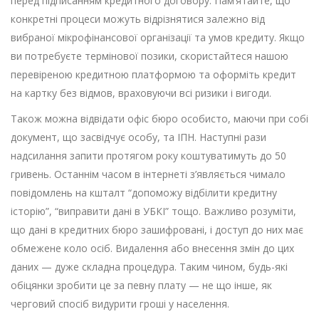
перед підписанням кредитного договору. Пам’ятайте, що
конкретні процеси можуть відрізнятися залежно від
вибраної мікрофінансової організації та умов кредиту. Якщо
ви потребуєте термінової позики, скористайтеся нашою
перевіреною кредитною платформою та оформіть кредит
на картку без відмов, враховуючи всі ризики і вигоди.
Також можна відвідати офіс бюро особисто, маючи при собі
документ, що засвідчує особу, та ІПН. Наступні рази
надсилання запити протягом року коштуватимуть до 50
гривень. Останнім часом в інтернеті з’являється чимало
повідомлень на кшталт “допоможу відбілити кредитну
історію”, “виправити дані в УБКІ” тощо. Важливо розуміти,
що дані в кредитних бюро зашифровані, і доступ до них має
обмежене коло осіб. Видалення або внесення змін до цих
даних — дуже складна процедура. Таким чином, будь-які
обіцянки зробити це за певну плату — не що інше, як
черговий спосіб видурити гроші у населення.