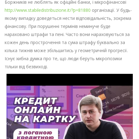
Боржників не люблять як офіційні банки, і мікрофінансові
http://www.stabiledistribuzione.it/?p=81880
організації. У будь-
якому випадку доведеться нести відповідальність, зокрема
фінансову. При порушенні термінів неминуче буде
нараховано штрафи та пені. Часто вони нараховуються за
кожен день прострочення та сума штрафу буквально за
кілька тижнів може збільшитись у геометричній прогресії.
Існує хибна думка про те, що люди беруть мікропозики
тільки від безвиході.