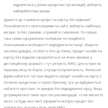
відрізнятися у різних кредитних організацій), виберіть
найприйнятніші умови.
Думаєте де отримати кредит на картку без відмови?
Познайомтеся з пропозиціями на сайті, виберіть найбільш
вигідне та без сумнівів, отримайте схвалення. По-перше,
така схема оформлення позбавляє потенційного
позичальника необхідності відвідувати інстанції, збирати
численні довідки, особисто йти до банку. Кредит онлайн на
картку без відмови оформляється за лічені хвилини у
дистанційному форматі. І тут рятують МФО, для котрих на
першому місці не борги, а кредитоспроможність. Фінансові
фірми набагато частіше видають кредит онлайн на карту з
поганою кредитною історією.Причому, усе це відбувається
набагато простіше та швидше без відвідування офісу. Якщо
дотримуватися таких простих рекомендацій, то ви зможете
легко та будь-якої миті оформити експрес-кредит без
довідки про доходи у будь-який МФО.