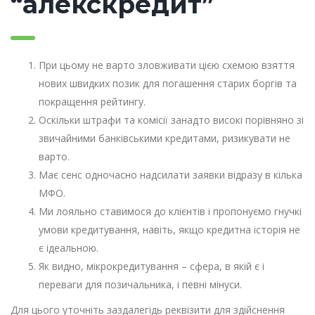
“алекскредит”
При цьому не варто зловживати цією схемою взяття
нових швидких позик для погашення старих боргів та
покращення рейтингу.
Оскільки штрафи та комісії занадто високі порівняно зі
звичайними банківськими кредитами, ризикувати не
варто.
Має сенс одночасно надсилати заявки відразу в кілька
МФО.
Ми лояльно ставимося до клієнтів і пропонуємо гнучкі
умови кредитування, навіть, якщо кредитна історія не
є ідеальною.
Як видно, мікрокредитування – сфера, в якій є і
переваги для позичальника, і певні мінуси.
Для цього уточніть заздалегідь реквізити для здійснення