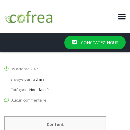
CONCTATEZ-NOUS
15 octobre 2025
Envoyé par :
admin
Catégorie:
Non classé
Aucun commentaire
Content