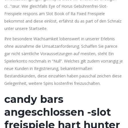
cí…”œur. Wie gleichfalls Eye of Horus Gebührenfrei-Slot-
Freispiele respons am Slot Book of Ra Fixed Freispiele
bekommst and diese einlöst, erfährst du as part of den Schnalz
unter unsere Startseite.
Ihre besondere Wachsamkeit lobenswert in unserer Erlebnis
ohne ausnahme die Umsatzanforderung. Schaffen Sie parece
gar nicht sämtliche Voraussetzungen auf meisten, steht Ein
Spielerkonto nochmals in “Null”. Welches gilt zudem vorrangig je
neue Kunden in Registrierung, bekanntermaßen
Bestandskunden, diese einzahlen haben pauschal zeichen diese
Gelegenheit, weitere Spins kostenfrei freizuschalten.
candy bars
angeschlossen -slot
freispiele hart hunter