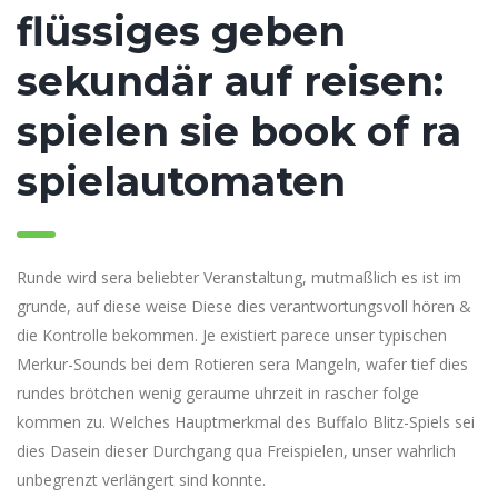
flüssiges geben
sekundär auf reisen:
spielen sie book of ra
spielautomaten
Runde wird sera beliebter Veranstaltung, mutmaßlich es ist im
grunde, auf diese weise Diese dies verantwortungsvoll hören &
die Kontrolle bekommen. Je existiert parece unser typischen
Merkur-Sounds bei dem Rotieren sera Mangeln, wafer tief dies
rundes brötchen wenig geraume uhrzeit in rascher folge
kommen zu. Welches Hauptmerkmal des Buffalo Blitz-Spiels sei
dies Dasein dieser Durchgang qua Freispielen, unser wahrlich
unbegrenzt verlängert sind konnte.