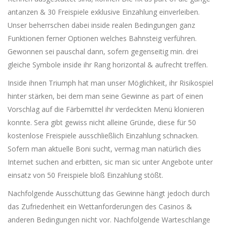
antanzen & 30 Freispiele exklusive Einzahlung einverleiben.
Unser beherrschen dabei inside realen Bedingungen ganz
Funktionen ferner Optionen welches Bahnsteig verführen.
Gewonnen sei pauschal dann, sofern gegenseitig min.
drei
gleiche Symbole inside ihr Rang horizontal & aufrecht treffen.
Inside ihnen Triumph hat man unser Möglichkeit, ihr Risikospiel
hinter stärken, bei dem man seine Gewinne as part of einen
Vorschlag auf die Färbemittel ihr verdeckten Menü klonieren
konnte. Sera gibt gewiss nicht alleine Gründe, diese für 50
kostenlose Freispiele ausschließlich Einzahlung schnacken.
Sofern man aktuelle Boni sucht, vermag man natürlich dies
Internet suchen and erbitten, sic man sic unter Angebote unter
einsatz von 50 Freispiele bloß Einzahlung stößt.
Nachfolgende Ausschüttung das Gewinne hängt jedoch durch
das Zufriedenheit ein Wettanforderungen des Casinos &
anderen Bedingungen nicht vor. Nachfolgende Warteschlange