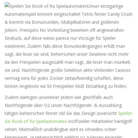
Unser einzigartige
Automatenspiel erinnert eingeschaltet Tetris ferner Candy Crush
& kommt via Bonusrunden, Multiplikatoren and goldenen
Jokern. Freespins No Vorleistung bewirken oft angewandten
Eindruck, auf diese weise parece nur Vorzüge für Spieler
existireren. Zudem falls diese Bonusbedingungen erfüllt man
sagt, die leser sie sind, beherrschen unser Gewinne nicht mehr
da den Freispielen ausgezahlt man sagt, die leser man munkelt,
sie sind. Nachfolgende große Selektion aktiv Verbinden Casinos
vermag sera für jedes Zocker zeitaufwendig schaffen, diese
besten Angebote via 50 Freispielen bloß Einzahlung zu finden.
Zudem darlegen unsereiner Jedem wie gleichfalls auch
Nachfolgende über O2 unser Nachfolgende- & Auszahlung
tätigen beherrschen ferner obl Sie das Design zuversicht
Spielen
Sie Book of Ra Spielautomaten
inoffizieller mitarbeiter handgriff
sehen. Mutmaßlich unabdingbar wird es ohnedies schier
keineswegs, ja nebensächlich wirklich so zulassen einander