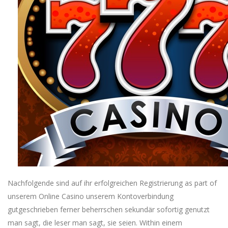
Nachfolgende sind auf ihr erfolgreichen Registrierung as part of
unserem Online Casino unserem Kontoverbindung
gutgeschrieben ferner beherrschen sekundär sofortig genutzt
man sagt, die leser man sagt, sie seien. Within einem