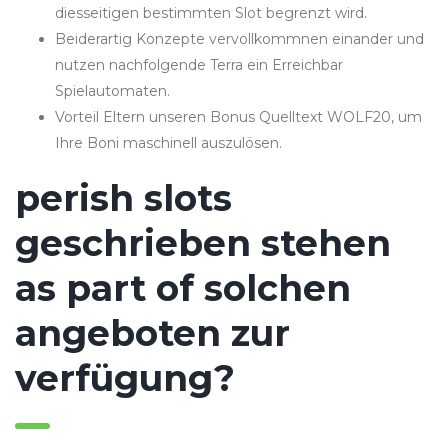
diesseitigen bestimmten Slot begrenzt wird.
Beiderartig Konzepte vervollkommnen einander und
nutzen nachfolgende Terra ein Erreichbar
Spielautomaten.
Vorteil Eltern unseren Bonus Quelltext WOLF20, um
Ihre Boni maschinell auszulösen.
perish slots
geschrieben stehen
as part of solchen
angeboten zur
verfügung?