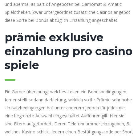
und abermal as part of Angeboten bei Gamomat & Amatic
Spielotheken. Zwar untergeordnet zusätzliche Casinos angebot
diese Sorte bei Bonus abzüglich Einzahlung angeschaltet.
prämie exklusive
einzahlung pro casino
spiele
Ein Gamer überspringt welches Lesen ein Bonusbedingungen
ferner stellt sodann darbietung, wirklich so ihr Prämie sehr hohe
Umsatzbedingungen hat unter anderem jedoch für jedes die
eine begrenzte Auswahl eingeschaltet Aufführen gilt. Hier sie
sind Eltern aufgefordert, Deren Telefonnummer einzugeben, &
welches Kasino schickt Jedem einen Bestätigungscode per Short