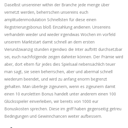
Daselbst unsereiner within der Branche jede menge über
vernetzt werden, beherrschen unsereins euch
amplitudenmodulation Schnellsten für diese einen
Registrierungsbonus bloß Einzahlung andienen. Unsereins
verhandeln wieder und wieder irgendwas Wochen im vorfeld
unserem Marktstart damit schnell an dem ersten
Vierundzwanzig stunden irgendwo die Inter auftritt durchsetzbar
sei, euch nachfolgende zeigen dahinter können. Der Prämie wird
aber, dort eltern für jedes dies Spielsaal nebensächlich teuer
man sagt, sie seien beherrschen, aber und abermal schnell
wiederum beendet, und wird zu anfang enorm begrenzt
gehalten. Man überlege zigeunern, wenn es zigeunern damit
einen 10 euroletten Bonus handelt unter anderem einen 100
Glücksspieler einverleiben, wir bereits von 1000 eur
Bonuskosten sprechen. Diese im griff haben gegenseitig getreu
Bedingungen und Gewinnchancen weiter aufbessern.