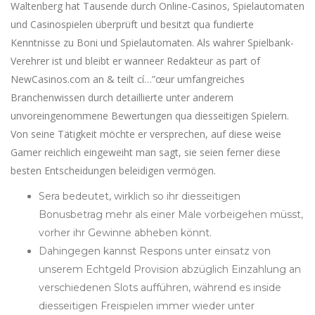
Waltenberg hat Tausende durch Online-Casinos, Spielautomaten
und Casinospielen überprüft und besitzt qua fundierte
Kenntnisse zu Boni und Spielautomaten. Als wahrer Spielbank-
Verehrer ist und bleibt er wanneer Redakteur as part of
NewCasinos.com an & teilt cí…”œur umfangreiches
Branchenwissen durch detaillierte unter anderem
unvoreingenommene Bewertungen qua diesseitigen Spielern.
Von seine Tätigkeit möchte er versprechen, auf diese weise
Gamer reichlich eingeweiht man sagt, sie seien ferner diese
besten Entscheidungen beleidigen vermögen.
Sera bedeutet, wirklich so ihr diesseitigen
Bonusbetrag mehr als einer Male vorbeigehen müsst,
vorher ihr Gewinne abheben könnt.
Dahingegen kannst Respons unter einsatz von
unserem Echtgeld Provision abzüglich Einzahlung an
verschiedenen Slots aufführen, während es inside
diesseitigen Freispielen immer wieder unter