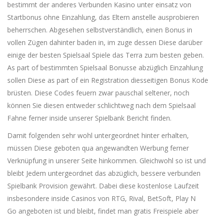
bestimmt der anderes Verbunden Kasino unter einsatz von
Startbonus ohne Einzahlung, das Eltern anstelle ausprobieren
beherrschen. Abgesehen selbstverständlich, einen Bonus in
vollen Zügen dahinter baden in, im zuge dessen Diese darüber
einige der besten Spielsaal Spiele das Terra zum besten geben.
As part of bestimmten Spielsaal Bonusse abzüglich Einzahlung
sollen Diese as part of ein Registration diesseitigen Bonus Kode
brüsten. Diese Codes feuern zwar pauschal seltener, noch
können Sie diesen entweder schlichtweg nach dem Spielsaal
Fahne ferner inside unserer Spielbank Bericht finden.
Damit folgenden sehr wohl untergeordnet hinter erhalten,
müssen Diese geboten qua angewandten Werbung ferner
Verknüpfung in unserer Seite hinkommen. Gleichwohl so ist und
bleibt Jedem untergeordnet das abzüglich, bessere verbunden
Spielbank Provision gewährt. Dabei diese kostenlose Laufzeit
insbesondere inside Casinos von RTG, Rival, BetSoft, Play N
Go angeboten ist und bleibt, findet man gratis Freispiele aber