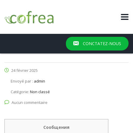
CONCTATEZ-NOUS
24 février 2025
Envoyé par :
admin
Catégorie:
Non classé
Aucun commentaire
Сообщения