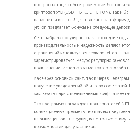
построена так, чтобы игроки могли быстро и б
криптовалюты (USDT, BTC, ETH, TON), так и б
начинается всего с $1, что делает платформу 
JetTon предлагает бонусы на следующие депози
Сеть набрала популярность за последние годы,
производительность и надежность делают этот 
ограничений используется зеркало Jetton — ал
зарегистрироваться. Ресурс регулярно обновля
подключение. Использование такого способа н
Как через основной сайт, так и через Телегра
получение уведомлений об итогах состязаний.
заключать пари с повышенными коэффициентам
Эта программа награждает пользователей NFT 
коллекционные предметы, но и имеют внутренн
на рынке JetTon. Эта функция не только стиму
возможностей для участников.