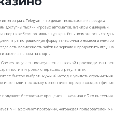
казино
интеграция с Telegram, что делает использование ресурса
м доступны тысячи игровых автоматов, live-игры с дилерами,
на спорт и киберспортивные турниры. Есть возможность создан
едения в регистрационную форму телефонного номера и электр
сегда есть возможность зайти на зеркало и продолжить игру. На
 и заключать пари на спорт.
n Games получает преимущества высокой производительност
зрачности в игровых операциях и результатах.
омогает быстро выбрать нужный метод и увидеть ограничения.
ые источники, поскольку мошенники нередко создают фиши
 получают бесплатные вращения — начиная с 3-го внесения
зует NFT аффилиат-программу, награждая пользователей NFT