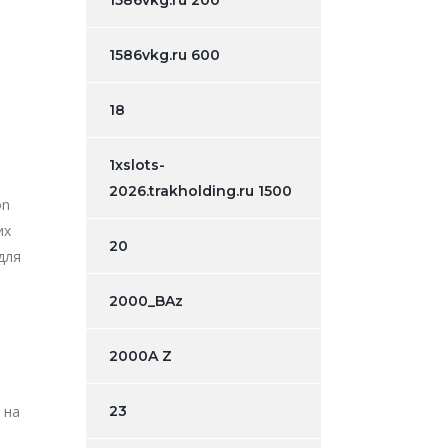
1586vkg.ru 200
1586vkg.ru 600
18
1xslots-
2026.trakholding.ru 1500
on
их
20
для
2000_BAz
2000A Z
 на
23