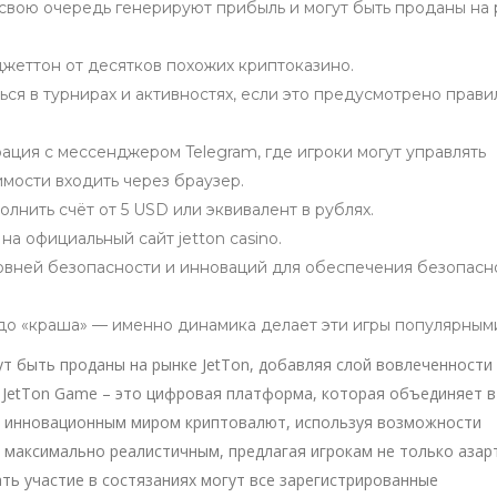
 свою очередь генерируют прибыль и могут быть проданы на
 джеттон от десятков похожих криптоказино.
ся в турнирах и активностях, если это предусмотрено прав
ация с мессенджером Telegram, где игроки могут управлять
мости входить через браузер.
лнить счёт от 5 USD или эквивалент в рублях.
а официальный сайт jetton casino.
овней безопасности и инноваций для обеспечения безопасн
до «краша» — именно динамика делает эти игры популярным
ут быть проданы на рынке JetTon, добавляя слой вовлеченности
 JetTon Game – это цифровая платформа, которая объединяет в
 с инновационным миром криптовалют, используя возможности
ел максимально реалистичным, предлагая игрокам не только азарт
ть участие в состязаниях могут все зарегистрированные