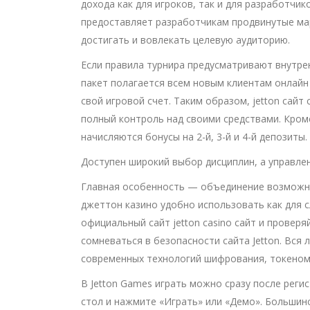
дохода как для игроков, так и для разработчи
предоставляет разработчикам продвинутые ма
достигать и вовлекать целевую аудиторию.
Если правила турнира предусматривают внутре
пакет полагается всем новым клиентам онлайн 
свой игровой счет. Таким образом, jetton сайт
полный контроль над своими средствами. Кром
начисляются бонусы на 2-й, 3-й и 4-й депозиты.
Доступен широкий выбор дисциплин, а управле
Главная особенность — объединение возможно
джеттон казино удобно использовать как для с
официальный сайт jetton casino сайт и провер
сомневаться в безопасности сайта Jetton. Вся
современных технологий шифрования, токеном 
В Jetton Games играть можно сразу после реги
стол и нажмите «Играть» или «Демо». Большин