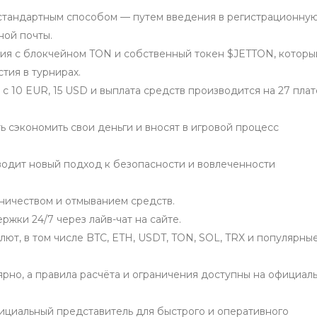
 стандартным способом — путем введения в регистрационну
ной почты.
ция с блокчейном TON и собственный токен $JETTON, которы
стия в турнирах.
с 10 EUR, 15 USD и выплата средств производится на 27 пла
сэкономить свои деньги и вносят в игровой процесс
одит новый подход к безопасности и вовлеченности
ничеством и отмыванием средств.
жки 24/7 через лайв-чат на сайте.
ют, в том числе BTC, ETH, USDT, TON, SOL, TRX и популярны
ярно, а правила расчёта и ограничения доступны на официал
ициальный представитель для быстрого и оперативного