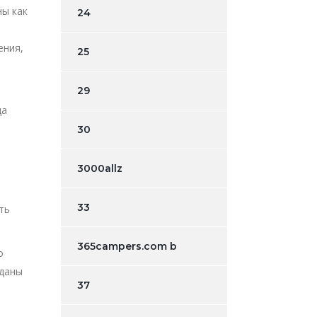
ны как
24
ения,
25
29
да
30
3000allz
33
ть
365campers.com b
о
оданы
37