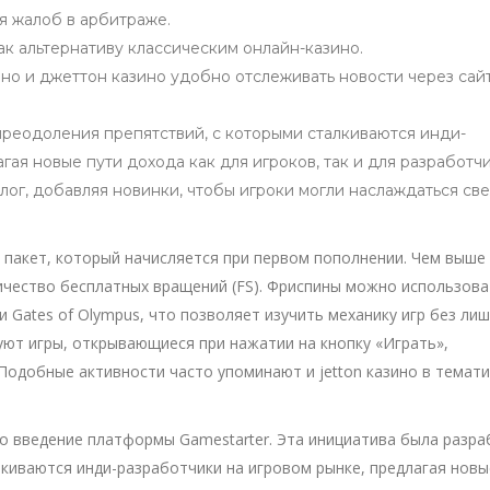
я жалоб в арбитраже.
ак альтернативу классическим онлайн-казино.
ино и джеттон казино удобно отслеживать новости через сай
преодоления препятствий, с которыми сталкиваются инди-
гая новые пути дохода как для игроков, так и для разработчи
алог, добавляя новинки, чтобы игроки могли наслаждаться св
пакет, который начисляется при первом пополнении. Чем выше
ичество бесплатных вращений (FS). Фриспины можно использова
и Gates of Olympus, что позволяет изучить механику игр без ли
уют игры, открывающиеся при нажатии на кнопку «Играть»,
Подобные активности часто упоминают и jetton казино в темати
о введение платформы Gamestarter. Эта инициатива была разр
лкиваются инди-разработчики на игровом рынке, предлагая новы