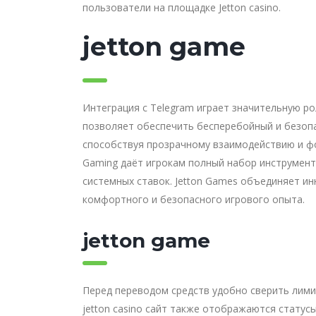
пользователи на площадке Jetton casino.
jetton game
Интеграция с Telegram играет значительную р
позволяет обеспечить бесперебойный и безоп
способствуя прозрачному взаимодействию и ф
Gaming даёт игрокам полный набор инструмент
системных ставок. Jetton Games объединяет и
комфортного и безопасного игрового опыта.
jetton game
Перед переводом средств удобно сверить лимиты
jetton casino сайт также отображаются статусы