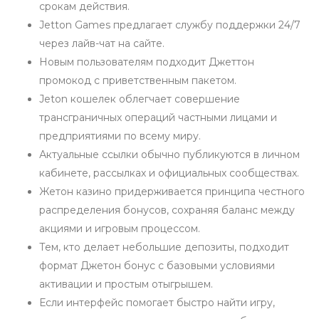
срокам действия.
Jetton Games предлагает службу поддержки 24/7
через лайв-чат на сайте.
Новым пользователям подходит Джеттон
промокод с приветственным пакетом.
Jeton кошелек облегчает совершение
трансграничных операций частными лицами и
предприятиями по всему миру.
Актуальные ссылки обычно публикуются в личном
кабинете, рассылках и официальных сообществах.
Жетон казино придерживается принципа честного
распределения бонусов, сохраняя баланс между
акциями и игровым процессом.
Тем, кто делает небольшие депозиты, подходит
формат Джетон бонус с базовыми условиями
активации и простым отыгрышем.
Если интерфейс помогает быстро найти игру,