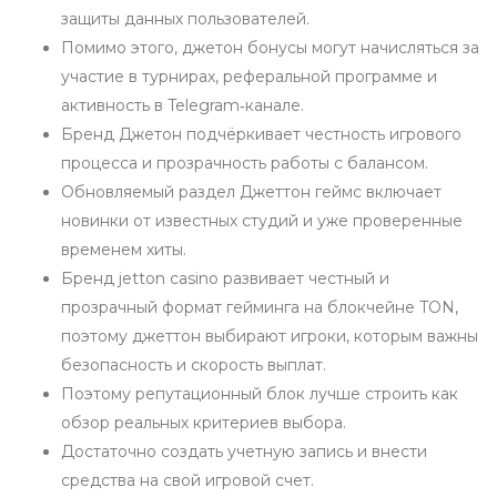
защиты данных пользователей.
Помимо этого, джетон бонусы могут начисляться за
участие в турнирах, реферальной программе и
активность в Telegram‑канале.
Бренд Джетон подчёркивает честность игрового
процесса и прозрачность работы с балансом.
Обновляемый раздел Джеттон геймс включает
новинки от известных студий и уже проверенные
временем хиты.
Бренд jetton casino развивает честный и
прозрачный формат гейминга на блокчейне TON,
поэтому джеттон выбирают игроки, которым важны
безопасность и скорость выплат.
Поэтому репутационный блок лучше строить как
обзор реальных критериев выбора.
Достаточно создать учетную запись и внести
средства на свой игровой счет.