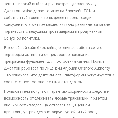
ценят широкий выбор игр и прозрачную экономику.
Джеттон casino делает ставку на блокчейн TON и
собственный токен, что выделяет проект среди
конкурентов. Джеттон казино активно развивается за счёт
партнёрств с ведущими провайдерами и продуманной
бонусной политики.
Высочайший хайп блокчейна, отличная работа сети с
переводом активов и общемировое признание –
прекрасный фундамент для построения казино. Проект
Джеттон работает по лицензии Anjouan Offshore Authority.
Это означает, что деятельность платформы регулируется и
соответствует установленным стандартам.
Пользователи получают гарантию сохранности средств и
возможность отслеживать любые транзакции, при этом
анонимность владельца остается защищенной.
Криптоиндустрия демонстрирует устойчивый рост,