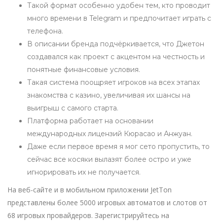
Такой формат особенно удобен тем, кто проводит
много времени в Telegram и предпочитает играть с
телефона.
В описании бренда подчёркивается, что Джетон
создавался как проект с акцентом на честность и
понятные финансовые условия.
Такая система поощряет игроков на всех этапах
знакомства с казино, увеличивая их шансы на
выигрыш с самого старта.
Платформа работает на основании
международных лицензий Кюрасао и Анжуан.
Даже если первое время я мог сето пропустить, то
сейчас все косяки вылазят более остро и уже
игнорировать их не получается.
На веб-сайте и в мобильном приложении JetTon
представлены более 5000 игровых автоматов и слотов от
68 игровых провайдеров. Зарегистрируйтесь на