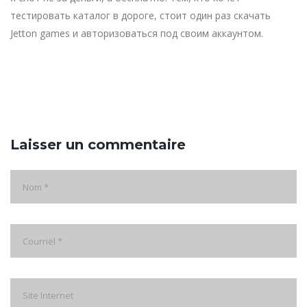
тестировать каталог в дороге, стоит один раз скачать
Jetton games и авторизоваться под своим аккаунтом.
Laisser un commentaire