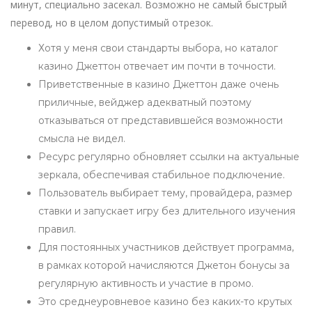
минут, специально засекал. Возможно не самый быстрый
перевод, но в целом допустимый отрезок.
Хотя у меня свои стандарты выбора, но каталог
казино Джеттон отвечает им почти в точности.
Приветственные в казино Джеттон даже очень
приличные, вейджер адекватный поэтому
отказываться от представившейся возможности
смысла не видел.
Ресурс регулярно обновляет ссылки на актуальные
зеркала, обеспечивая стабильное подключение.
Пользователь выбирает тему, провайдера, размер
ставки и запускает игру без длительного изучения
правил.
Для постоянных участников действует программа,
в рамках которой начисляются Джетон бонусы за
регулярную активность и участие в промо.
Это среднеуровневое казино без каких-то крутых