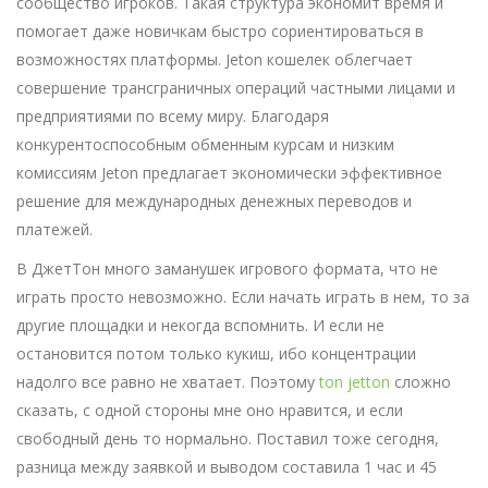
сообщество игроков. Такая структура экономит время и
помогает даже новичкам быстро сориентироваться в
возможностях платформы. Jeton кошелек облегчает
совершение трансграничных операций частными лицами и
предприятиями по всему миру. Благодаря
конкурентоспособным обменным курсам и низким
комиссиям Jeton предлагает экономически эффективное
решение для международных денежных переводов и
платежей.
В ДжетТон много заманушек игрового формата, что не
играть просто невозможно. Если начать играть в нем, то за
другие площадки и некогда вспомнить. И если не
остановится потом только кукиш, ибо концентрации
надолго все равно не хватает. Поэтому
ton jetton
сложно
сказать, с одной стороны мне оно нравится, и если
свободный день то нормально. Поставил тоже сегодня,
разница между заявкой и выводом составила 1 час и 45