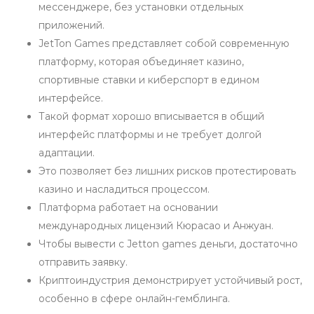
мессенджере, без установки отдельных
приложений.
JetTon Games представляет собой современную
платформу, которая объединяет казино,
спортивные ставки и киберспорт в едином
интерфейсе.
Такой формат хорошо вписывается в общий
интерфейс платформы и не требует долгой
адаптации.
Это позволяет без лишних рисков протестировать
казино и насладиться процессом.
Платформа работает на основании
международных лицензий Кюрасао и Анжуан.
Чтобы вывести с Jetton games деньги, достаточно
отправить заявку.
Криптоиндустрия демонстрирует устойчивый рост,
особенно в сфере онлайн-гемблинга.