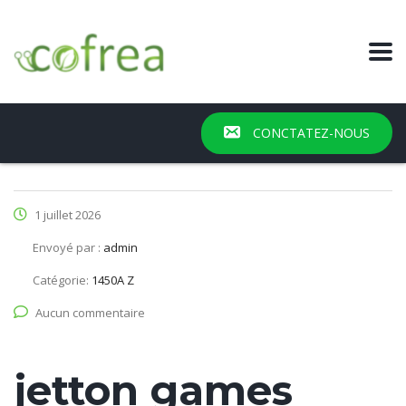
CONCTATEZ-NOUS
1 juillet 2026
Envoyé par :
admin
Catégorie:
1450A Z
Aucun commentaire
jetton games