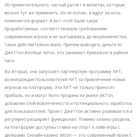
Из примечательного, частый расчет в монетах, которые
можно тут же применить. Их не коплю, а вдруг за ночь
поменяется формат. А вот чтоб были такие
проработанные, соответствовали требованиям
современных игрокв и не скатывались до мошенничества,
таких действительно мало. Причем выводить деньги из
Джеттон вообще легко, это занимает буквально в районе
часа.
Во-вторых, она запускает партнерскую программу NFT,
вознаграждая пользователей NFT за привлечение новых
игроков на платформу. Эти NFT не только приносят
прибыль, но и могут быть проданы на рынке JetTon,
добавляя слой вовлеченности и потенциального заработка
для пользователей. Проект Джеттон активно развивается и
регулярно расширяет функционал. Помимо казино-раздела,
на платформе доступны ставки на спорт и лайв-игры с
дилерами. Онлайн-казино Jetton — это современный проект,