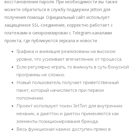
восстановления пароля. При необходимости вы также
можете обратиться в службу поддержки Jetton для
получения помощи. Официальный сайт использует
защищённое SSL-соединение, корректно работает с
платежами и синхронизирован с Telegram-каналами
проекта, где публикуются зеркала и новости.
Графика и анимация реализованы на высоком
уровне, что усиливает впечатление от процесса.
Если регулярно играть, то вникнуть в суть бонусной
программы не сложно.
Новый пользователь получает приветственный
пакет, который начисляется при первом
пополнении.
Проект использует токен JetTon для внутренних
механик, а джеттон и джетон применяются как
элементы позиционирования бренда.
Весь функционал казино доступен прямо в