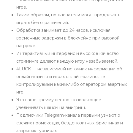
игре.
Таким образом, пользователи могут продолжать
играть без ограничений.
Обработка занимает до 24 часов, исключая
временные задержки в блокчейне при высокой
нагрузке.
Интерактивный интерфейс и высокое качество
стриминга делают каждую игру незабываемой.
4LUCK — независимый источник информации об
онлайн-казино и играх онлайн-казино, не
контролируемый каким-либо оператором азартных
игр.
Это ваше преимущество, позволяющее
увеличивать шансы на выигрыш.
Подписчики Telegram-канала первыми узнают о
свежих промокодах, бездепозитных фриспинах и
закрытых турнирах.