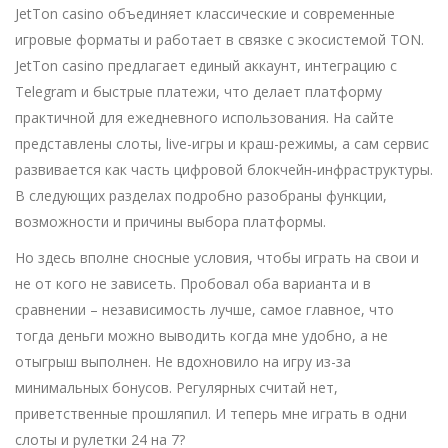
JetTon casino объединяет классические и современные
игровые форматы и работает в связке с экосистемой TON.
JetTon casino предлагает единый аккаунт, интеграцию с
Telegram и быстрые платежи, что делает платформу
практичной для ежедневного использования. На сайте
представлены слоты, live-игры и краш-режимы, а сам сервис
развивается как часть цифровой блокчейн‑инфраструктуры.
В следующих разделах подробно разобраны функции,
возможности и причины выбора платформы.
Но здесь вполне сносные условия, чтобы играть на свои и
не от кого не зависеть. Пробовал оба варианта и в
сравнении – независимость лучше, самое главное, что
тогда деньги можно выводить когда мне удобно, а не
отыгрыш выполнен. Не вдохновило на игру из-за
минимальных бонусов. Регулярных считай нет,
приветственные прошляпил. И теперь мне играть в одни
слоты и рулетки 24 на 7?