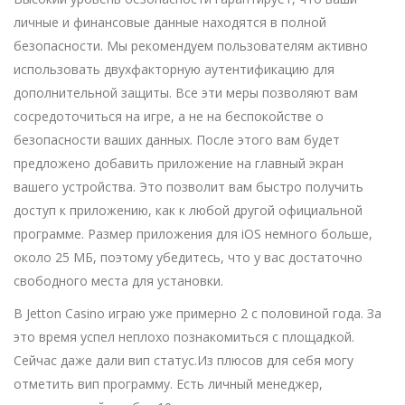
личные и финансовые данные находятся в полной
безопасности. Мы рекомендуем пользователям активно
использовать двухфакторную аутентификацию для
дополнительной защиты. Все эти меры позволяют вам
сосредоточиться на игре, а не на беспокойстве о
безопасности ваших данных. После этого вам будет
предложено добавить приложение на главный экран
вашего устройства. Это позволит вам быстро получить
доступ к приложению, как к любой другой официальной
программе. Размер приложения для iOS немного больше,
около 25 МБ, поэтому убедитесь, что у вас достаточно
свободного места для установки.
В Jetton Casino играю уже примерно 2 с половиной года. За
это время успел неплохо познакомиться с площадкой.
Сейчас даже дали вип статус.Из плюсов для себя могу
отметить вип программу. Есть личный менеджер,