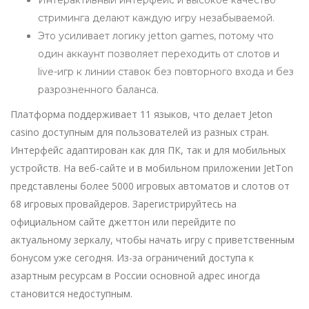
стриминга делают каждую игру незабываемой.
Это усиливает логику jetton games, потому что
один аккаунт позволяет переходить от слотов и
live-игр к линии ставок без повторного входа и без
разрозненного баланса.
Платформа поддерживает 11 языков, что делает Jeton
casino доступным для пользователей из разных стран.
Интерфейс адаптирован как для ПК, так и для мобильных
устройств. На веб-сайте и в мобильном приложении JetTon
представлены более 5000 игровых автоматов и слотов от
68 игровых провайдеров. Зарегистрируйтесь на
официальном сайте джеттон или перейдите по
актуальному зеркалу, чтобы начать игру с приветственным
бонусом уже сегодня. Из-за ограничений доступа к
азартным ресурсам в России основной адрес иногда
становится недоступным.