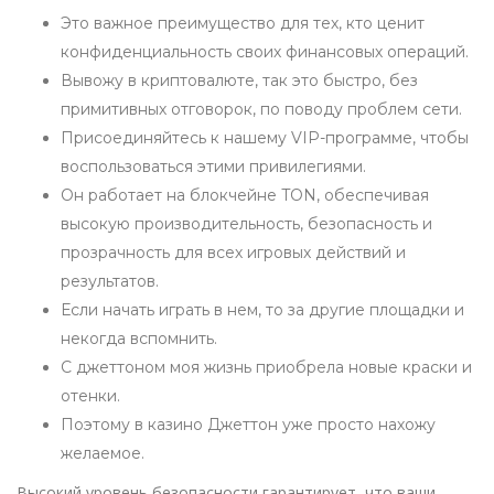
Это важное преимущество для тех, кто ценит
конфиденциальность своих финансовых операций.
Вывожу в криптовалюте, так это быстро, без
примитивных отговорок, по поводу проблем сети.
Присоединяйтесь к нашему VIP-программе, чтобы
воспользоваться этими привилегиями.
Он работает на блокчейне TON, обеспечивая
высокую производительность, безопасность и
прозрачность для всех игровых действий и
результатов.
Если начать играть в нем, то за другие площадки и
некогда вспомнить.
С джеттоном моя жизнь приобрела новые краски и
отенки.
Поэтому в казино Джеттон уже просто нахожу
желаемое.
Высокий уровень безопасности гарантирует, что ваши