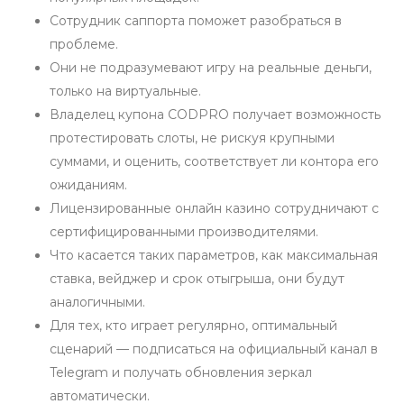
Сотрудник саппорта поможет разобраться в
проблеме.
Они не подразумевают игру на реальные деньги,
только на виртуальные.
Владелец купона CODPRO получает возможность
протестировать слоты, не рискуя крупными
суммами, и оценить, соответствует ли контора его
ожиданиям.
Лицензированные онлайн казино сотрудничают с
сертифицированными производителями.
Что касается таких параметров, как максимальная
ставка, вейджер и срок отыгрыша, они будут
аналогичными.
Для тех, кто играет регулярно, оптимальный
сценарий — подписаться на официальный канал в
Telegram и получать обновления зеркал
автоматически.