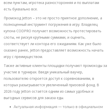
всем пунктам, игротека разносторонняя и по выплатам
есть буквально все.
Промокод Jetton – это не просто приятное дополнение, а
полноценный инструмент погружения в игру. Владелец
купона CODPRO получает возможность протестировать
слоты, не рискуя крупными суммами, и оценить,
соответствует ли контора его ожиданиям. Как уже было
сказано ранее, Jetton предоставляет возможность начать
игру с преимуществом.
Также активные клиенты площадки получают промокоды за
участие в турнирах. Введя уникальный ваучер,
пользователю откроется доступ к соревнованиям, в
которых разыгрывается увеличенный призовой фонд. В
2026 году Jetton остаётся одним из самых удобных и
выгодных сервисов для заказа еды.
Актуальная информация — только в официальном