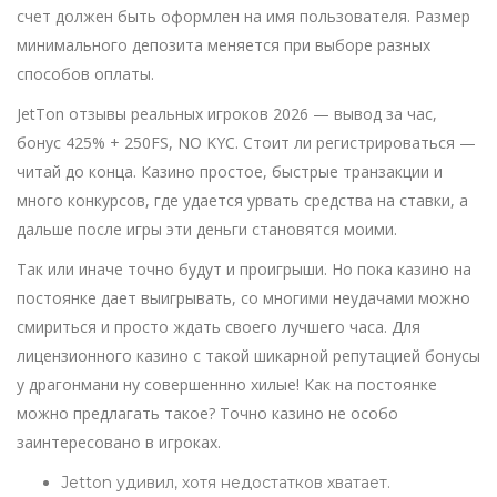
счет должен быть оформлен на имя пользователя. Размер
минимального депозита меняется при выборе разных
способов оплаты.
JetTon отзывы реальных игроков 2026 — вывод за час,
бонус 425% + 250FS, NO KYC. Стоит ли регистрироваться —
читай до конца. Казино простое, быстрые транзакции и
много конкурсов, где удается урвать средства на ставки, а
дальше после игры эти деньги становятся моими.
Так или иначе точно будут и проигрыши. Но пока казино на
постоянке дает выигрывать, со многими неудачами можно
смириться и просто ждать своего лучшего часа. Для
лицензионного казино с такой шикарной репутацией бонусы
у драгонмани ну совершеннно хилые! Как на постоянке
можно предлагать такое? Точно казино не особо
заинтересовано в игроках.
Jetton удивил, хотя недостатков хватает.