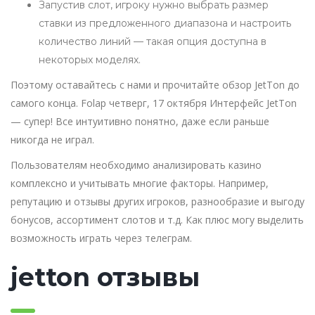
Запустив слот, игроку нужно выбрать размер
ставки из предложенного диапазона и настроить
количество линий — такая опция доступна в
некоторых моделях.
Поэтому оставайтесь с нами и прочитайте обзор JetTon до
самого конца. Folap четверг, 17 октября Интерфейс JetTon
— супер! Все интуитивно понятно, даже если раньше
никогда не играл.
Пользователям необходимо анализировать казино
комплексно и учитывать многие факторы. Например,
репутацию и отзывы других игроков, разнообразие и выгоду
бонусов, ассортимент слотов и т.д. Как плюс могу выделить
возможность играть через телеграм.
jetton отзывы