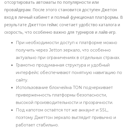
отсортировать автоматы по популярности или
провайдерам. После этого становится доступен Джетон
вход в личный кабинет и полный функционал платформы. В
результате Джеттон геймс сочетает удобство каталога и
скорость, что особенно важно для турниров и лайв-игр.
При необходимости доступ к платформе можно
получить через Jetton зеркало, что особенно
актуально при ограничениях в отдельных странах.
Грамотно продуманная структура и удобный
интерфейс обеспечивают понятную навигацию по
сайту.
Использование блокчейна TON подчеркивает
приверженность платформы безопасности,
высокой производительности и прозрачности.
Под капотом остаётся тот же аккаунт и SSL,
поэтому Джеттон зеркало выглядит привычно и
работает стабильно.