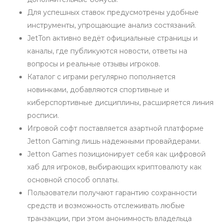
Для успешных ставок предусмотрены удобные
инструменты, упрощающие анализ состязаний.
JetTon активно ведёт официальные страницы и
каналы, где публикуются новости, ответы на
вопросы и реальные отзывы игроков.
Каталог с играми регулярно пополняется
новинками, добавляются спортивные и
киберспортивные дисциплины, расширяется линия
росписи.
Игровой софт поставляется азартной платформе
Jetton Gaming лишь надежными провайдерами.
Jetton Games позиционирует себя как цифровой
хаб для игроков, выбирающих криптовалюту как
основной способ оплаты.
Пользователи получают гарантию сохранности
средств и возможность отслеживать любые
транзакции, при этом анонимность владельца