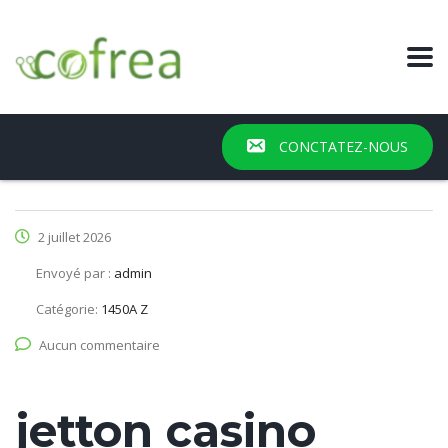
CONCTATEZ-NOUS
2 juillet 2026
Envoyé par :
admin
Catégorie:
1450A Z
Aucun commentaire
jetton casino