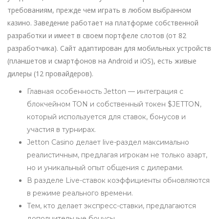
требованиям, прежде чем играть в любом выбранном
казино. Заведение работает на платформе собственной
разработки и имеет в своем портфеле слотов (от 82
разработчика). Сайт адаптирован для мобильных устройств
(планшетов и смартфонов на Android и iOS), есть живые
дилеры (12 провайдеров).
Главная особенность Jetton — интеграция с
блокчейном TON и собственный токен $JETTON,
который используется для ставок, бонусов и
участия в турнирах.
Jetton Casino делает live-раздел максимально
реалистичным, предлагая игрокам не только азарт,
но и уникальный опыт общения с дилерами.
В разделе Live-ставок коэффициенты обновляются
в режиме реального времени.
Тем, кто делает экспресс-ставки, предлагаются
дополнительные бонусы.