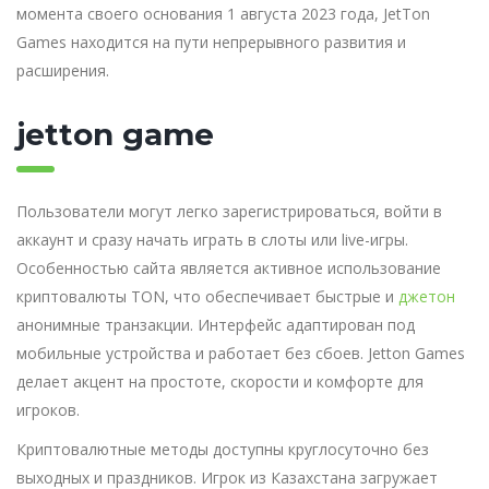
момента своего основания 1 августа 2023 года, JetTon
Games находится на пути непрерывного развития и
расширения.
jetton game
Пользователи могут легко зарегистрироваться, войти в
аккаунт и сразу начать играть в слоты или live-игры.
Особенностью сайта является активное использование
криптовалюты TON, что обеспечивает быстрые и
джетон
анонимные транзакции. Интерфейс адаптирован под
мобильные устройства и работает без сбоев. Jetton Games
делает акцент на простоте, скорости и комфорте для
игроков.
Криптовалютные методы доступны круглосуточно без
выходных и праздников. Игрок из Казахстана загружает