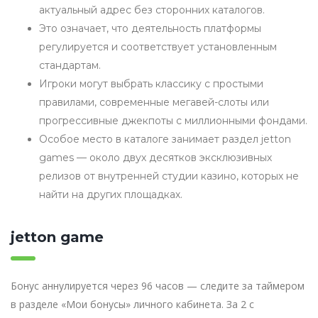
актуальный адрес без сторонних каталогов.
Это означает, что деятельность платформы
регулируется и соответствует установленным
стандартам.
Игроки могут выбрать классику с простыми
правилами, современные мегавей-слоты или
прогрессивные джекпоты с миллионными фондами.
Особое место в каталоге занимает раздел jetton
games — около двух десятков эксклюзивных
релизов от внутренней студии казино, которых не
найти на других площадках.
jetton game
Бонус аннулируется через 96 часов — следите за таймером
в разделе «Мои бонусы» личного кабинета. За 2 с