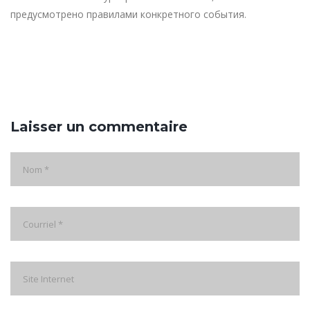
предусмотрено правилами конкретного события.
Laisser un commentaire