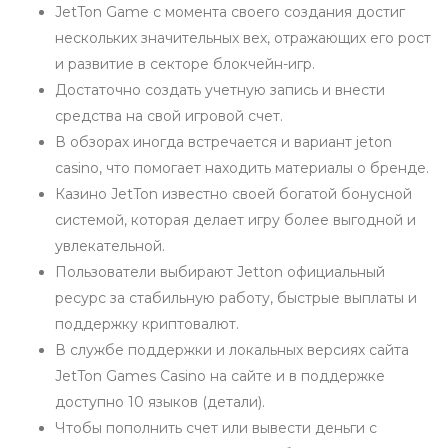
JetTon Game с момента своего создания достиг
нескольких значительных вех, отражающих его рост
и развитие в секторе блокчейн-игр.
Достаточно создать учетную запись и внести
средства на свой игровой счет.
В обзорах иногда встречается и вариант jeton
casino, что помогает находить материалы о бренде.
Казино JetTon известно своей богатой бонусной
системой, которая делает игру более выгодной и
увлекательной.
Пользователи выбирают Jetton официальный
ресурс за стабильную работу, быстрые выплаты и
поддержку криптовалют.
В службе поддержки и локальных версиях сайта
JetTon Games Casino на сайте и в поддержке
доступно 10 языков (детали).
Чтобы пополнить счет или вывести деньги с