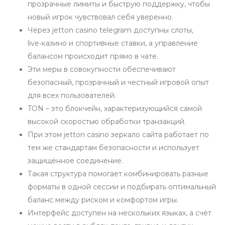
прозрачные лимиты и быструю поддержку, чтобы
новый игрок чувствовал себя уверенно.
Через jetton casino telegram доступны слоты,
live‑казино и спортивные ставки, а управление
балансом происходит прямо в чате.
Эти меры в совокупности обеспечивают
безопасный, прозрачный и честный игровой опыт
для всех пользователей.
TON – это блокчейн, характеризующийся самой
высокой скоростью обработки транзакций.
При этом jetton casino зеркало сайта работает по
тем же стандартам безопасности и использует
защищённое соединение.
Такая структура помогает комбинировать разные
форматы в одной сессии и подбирать оптимальный
баланс между риском и комфортом игры.
Интерфейс доступен на нескольких языках, а счёт