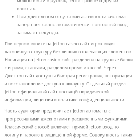
можно вести в рублях, тенге, гривне и других
валютах.
При длительном отсутствии активности система
завершает сеанс автоматически; повторный вход
занимает секунды.
При первом визите на Jetton casino сайт игрок видит
лаконичную структуру без лишних отвлекающих элементов.
Навигация на Jetton casino сайт разделена на крупные блоки
с играми, ставками, разделом промо и кассой. Через
Джеттон сайт доступны быстрая регистрация, авторизация
и восстановление доступа к аккаунту. Отдельный раздел
Jetton официальный сайт посвящён юридической
информации, лицензии и политике конфиденциальности.
Часть аудитории предпочитает Jetton автоматы с
прогрессивными джекпотами и расширенными функциями.
Классический способ включает прямой Jetton вход по
логину и паролю в защищённой форме. Совокупность таких