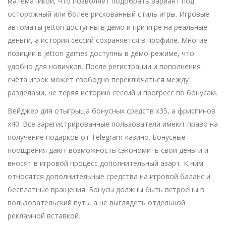
математикой, что позволяет подобрать вариант под
осторожный или более рискованный стиль игры. Игровые
автоматы jetton доступны в демо и при игре на реальные
деньги, а история сессий сохраняется в профиле. Многие
позиции в jetton games доступны в демо-режиме, что
удобно для новичков. После регистрации и пополнения
счёта игрок может свободно переключаться между
разделами, не теряя историю сессий и прогресс по бонусам.
Вейджер для отыгрыша бонусных средств х35, а фриспинов
х40. Все зарегистрированные пользователи имеют право на
получение подарков от Telegram-казино. Бонусные
поощрения дают возможность сэкономить свои деньги и
вносят в игровой процесс дополнительный азарт. К ним
относятся дополнительные средства на игровой баланс и
бесплатные вращения. Бонусы должны быть встроены в
пользовательский путь, а не выглядеть отдельной
рекламной вставкой.