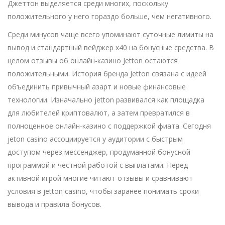
Джеттон выделяется среди многих, поскольку
положительного у него гораздо больше, чем негативного.
Среди минусов чаще всего упоминают суточные лимиты на
вывод и стандартный вейджер x40 на бонусные средства. В
целом отзывы об онлайн-казино Jetton остаются
положительными. История бренда Jetton связана с идеей
объединить привычный азарт и новые финансовые
технологии. Изначально jetton развивался как площадка
для любителей криптовалют, а затем превратился в
полноценное онлайн-казино с поддержкой фиата. Сегодня
jeton casino ассоциируется у аудитории с быстрым
доступом через мессенджер, продуманной бонусной
программой и честной работой с выплатами. Перед
активной игрой многие читают отзывы и сравнивают
условия в jetton casino, чтобы заранее понимать сроки
вывода и правила бонусов.