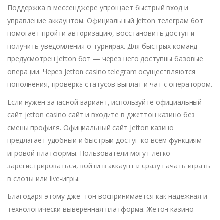
Поддержка в мессенджере упрощает быстрый вход и
управление аккаунтом. Официальный Jetton телеграм бот
помогает пройти авторизацию, восстановить доступ и
получить уведомления о турнирах. Для быстрых команд
предусмотрен Jetton бот — через него доступны базовые
операции. Через Jetton casino telegram осуществляются
пополнения, проверка статусов выплат и чат с оператором.
Если нужен запасной вариант, используйте официальный
сайт jetton casino сайт и входите в джеттон казино без
смены профиля. Официальный сайт Jetton казино
предлагает удобный и быстрый доступ ко всем функциям
игровой платформы. Пользователи могут легко
зарегистрироваться, войти в аккаунт и сразу начать играть
в слоты или live-игры.
Благодаря этому джеттон воспринимается как надёжная и
технологически выверенная платформа. Жетон казино