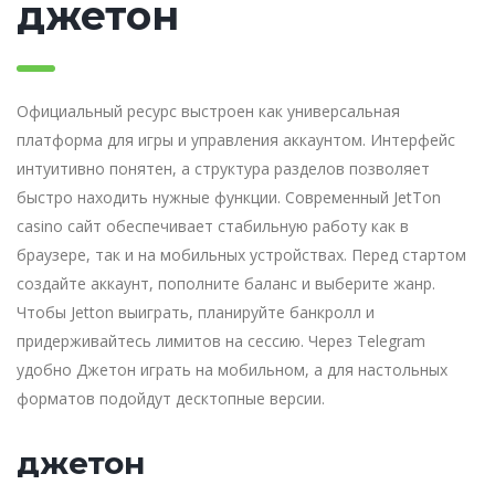
джетон
Официальный ресурс выстроен как универсальная
платформа для игры и управления аккаунтом. Интерфейс
интуитивно понятен, а структура разделов позволяет
быстро находить нужные функции. Современный JetTon
casino сайт обеспечивает стабильную работу как в
браузере, так и на мобильных устройствах. Перед стартом
создайте аккаунт, пополните баланс и выберите жанр.
Чтобы Jetton выиграть, планируйте банкролл и
придерживайтесь лимитов на сессию. Через Telegram
удобно Джетон играть на мобильном, а для настольных
форматов подойдут десктопные версии.
джетон