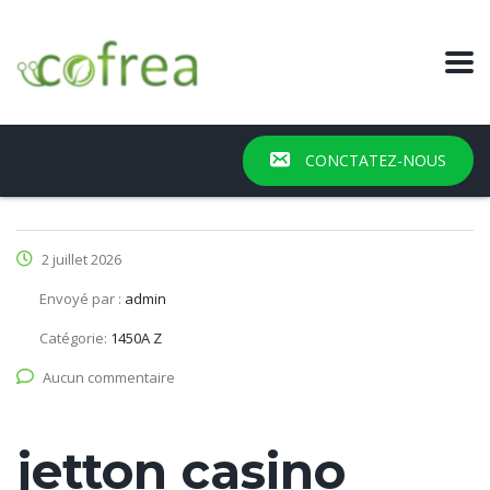
CONCTATEZ-NOUS
2 juillet 2026
Envoyé par :
admin
Catégorie:
1450A Z
Aucun commentaire
jetton casino