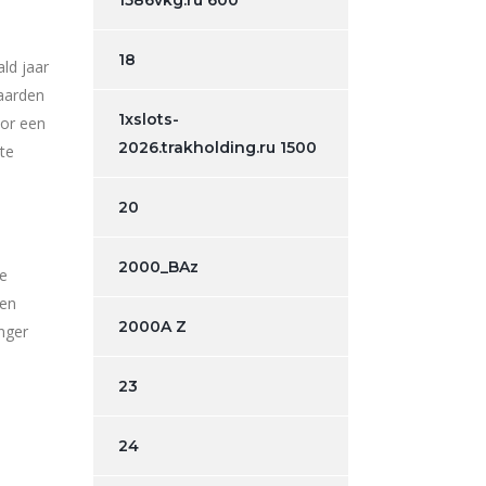
1586vkg.ru 600
18
ld jaar
aarden
1xslots-
oor een
2026.trakholding.ru 1500
te
20
2000_BAz
ze
 en
2000A Z
nger
23
24