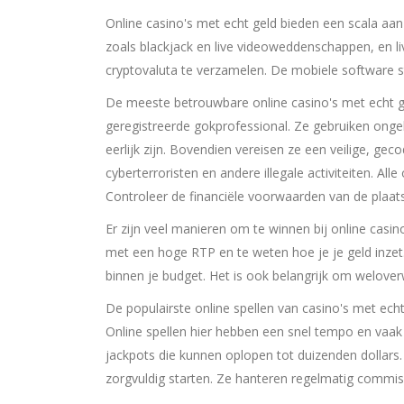
Online casino's met echt geld bieden een scala aa
zoals blackjack en live videoweddenschappen, en li
cryptovaluta te verzamelen. De mobiele software st
De meeste betrouwbare online casino's met echt 
geregistreerde gokprofessional. Ze gebruiken onge
eerlijk zijn. Bovendien vereisen ze een veilige, 
cyberterroristen en andere illegale activiteiten. All
Controleer de financiële voorwaarden van de plaats
Er zijn veel manieren om te winnen bij online casi
met een hoge RTP en te weten hoe je je geld inzet.
binnen je budget. Het is ook belangrijk om welov
De populairste online spellen van casino's met ec
Online spellen hier hebben een snel tempo en vaak
jackpots die kunnen oplopen tot duizenden dollars.
zorgvuldig starten. Ze hanteren regelmatig commi