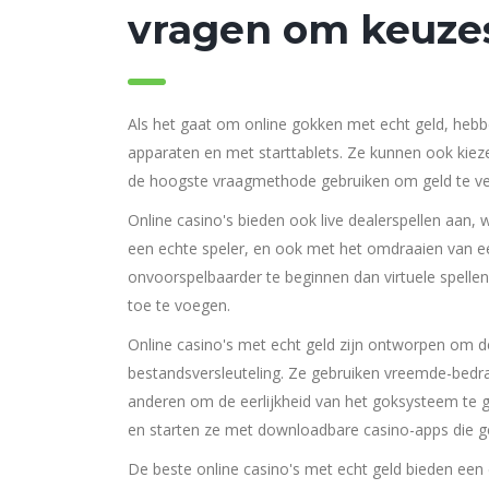
vragen om keuze
Als het gaat om online gokken met echt geld, hebb
apparaten en met starttablets. Ze kunnen ook kiezen
de hoogste vraagmethode gebruiken om geld te ve
Online casino's bieden ook live dealerspellen aan,
een echte speler, en ook met het omdraaien van ee
onvoorspelbaarder te beginnen dan virtuele spellen
toe te voegen.
Online casino's met echt geld zijn ontworpen om d
bestandsversleuteling. Ze gebruiken vreemde-bedr
anderen om de eerlijkheid van het goksysteem te 
en starten ze met downloadbare casino-apps die ge
De beste online casino's met echt geld bieden een 