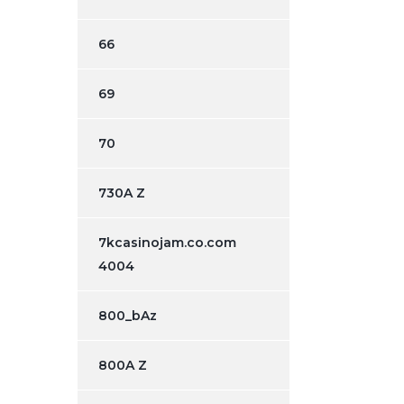
66
69
70
730A Z
7kcasinojam.co.com
4004
800_bAz
800A Z