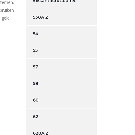
515santacruz.com4
stemen.
bruiken
530A Z
 geld
54
55
57
58
60
62
620A Z