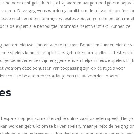
casino voor echt geld, kan hij of zij worden aangemoedigd om bepaa
 voeren. Deze gegevens worden gebruikt om de rol van de profession
is geautomatiseerd en sommige websites zouden geteste bedden moe
odra de expert alle benodigde informatie heeft verstrekt, kunnen ze
ing aan om nieuwe klanten aan te trekken. Bonussen kunnen hier de 
nde spelers kunnen de oplichters gebruiken om spellen te testen vo
volgende advertenties zijn erg genereus en helpen nieuwe spelers bij 
et waarom deze bonussen van toepassing zijn op de regels voor
denschat te bestuderen voordat je een nieuw voordeel noemt.
es
esparen op je inkomen terwijl je online casinospellen speelt. Het ge
n kan worden gebruikt om te blijven spelen, maar je hebt de neiging o
k helpen je aan je limieten te houden om te voorkomen dat je te veel