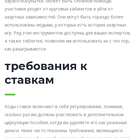
заработка/убытки. Может быть сложной помощи,
участники уходят от круговых кабинетов и уйти от
азартных зависимостей. Они могут быть гораздо более
использованы людьми, у которых есть история азартных
игр. Ряд этих инструментов доступны для ваших экспертов,
а также таблетки, позволяя им использовать их с тех пор,
как разыгрываются.
требования к
ставкам
Коды ставок включают в себя регулирование, понимая,
сколько раз вы должны участвовать в дополнительном
циркуляции пособия, когда вы удаляете его как реальные
деньги. Ниже часто показаны требования, являющиеся