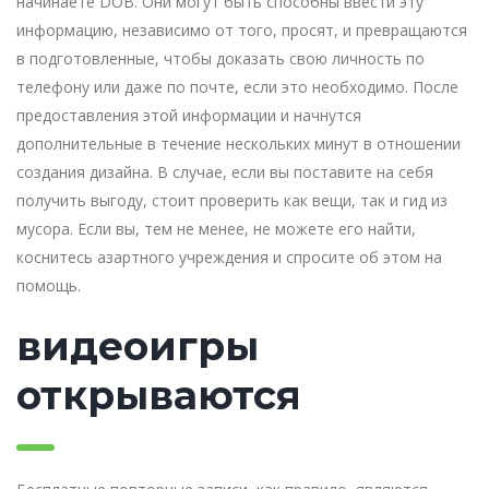
начинаете DOB. Они могут быть способны ввести эту
информацию, независимо от того, просят, и превращаются
в подготовленные, чтобы доказать свою личность по
телефону или даже по почте, если это необходимо. После
предоставления этой информации и начнутся
дополнительные в течение нескольких минут в отношении
создания дизайна. В случае, если вы поставите на себя
получить выгоду, стоит проверить как вещи, так и гид из
мусора. Если вы, тем не менее, не можете его найти,
коснитесь азартного учреждения и спросите об этом на
помощь.
видеоигры
открываются