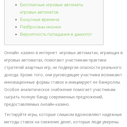
Бесплатные игровые автоматы
игровых автоматов
Бонусные времена
Разбросаны иконки
Вероятность попадания в джекпот
Онлайн -казино в интернет -игровых автоматах, играющих в
игровых автоматах, помогают участникам практики
стратегий азартных игр, не подвергая опасности реального
дохода. Кроме того, они руководящие участники возникают
инновационные формы ставок и инициируют ее банкроллы.
Особое аналитическое снабжение помогает участникам
сыграть полную банду современных предложений,
предоставляемых онлайн-казино.
Тестируйте игры, которые слишком вдохновляют надежные
методы ставок на снижение денег, которые люди уверены.