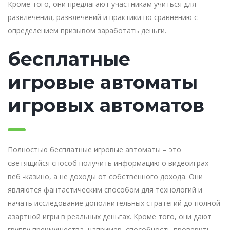
Кроме того, они предлагают участникам учиться для
развлечения, развлечений и практики по сравнению с
определением призывом заработать деньги.
бесплатные
игровые автоматы
игровых автоматов
Полностью бесплатные игровые автоматы – это
светящийся способ получить информацию о видеоиграх
веб -казино, а не доходы от собственного дохода. Они
являются фантастическим способом для технологий и
начать исследование дополнительных стратегий до полной
азартной игры в реальных деньгах. Кроме того, они дают
группу преимущества, например, способность проверить