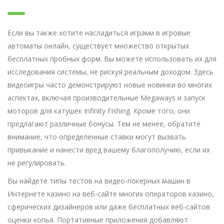
Если вы также хотите насладиться играми в игровые
автоматы онлайн, существует множество открытых
бесплатных пробных форм. Вы можете использовать их для
исследования системы, не рискуя реальным доходом. Здесь
видеоигры часто демонстрируют новые новинки во многих
аспектах, включая производительные Megaways и запуск
моторов для катушек Infinity Fishing. Кроме того, они
предлагают различные бонусы. Тем не менее, обратите
внимание, что определенные ставки могут вызвать
привыкание и нанести вред вашему благополучию, если их
не регулировать.
Вы найдете типы тестов на видео-покерных машин в
Интернете казино на веб-сайте многих операторов казино,
сферических дизайнеров или даже бесплатных веб-сайтов
оценки копья. Портативные приложения добавляют