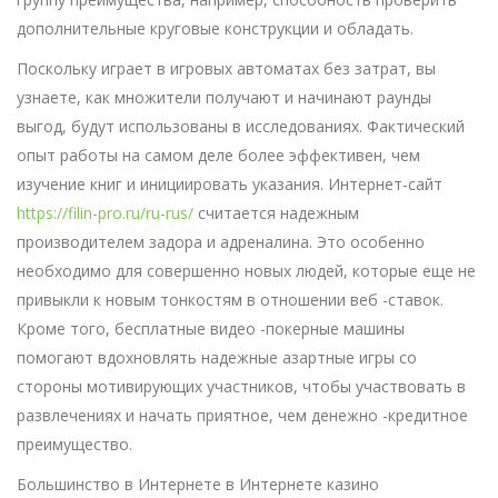
дополнительные круговые конструкции и обладать.
Поскольку играет в игровых автоматах без затрат, вы
узнаете, как множители получают и начинают раунды
выгод, будут использованы в исследованиях. Фактический
опыт работы на самом деле более эффективен, чем
изучение книг и инициировать указания. Интернет-сайт
https://filin-pro.ru/ru-rus/
считается надежным
производителем задора и адреналина. Это особенно
необходимо для совершенно новых людей, которые еще не
привыкли к новым тонкостям в отношении веб -ставок.
Кроме того, бесплатные видео -покерные машины
помогают вдохновлять надежные азартные игры со
стороны мотивирующих участников, чтобы участвовать в
развлечениях и начать приятное, чем денежно -кредитное
преимущество.
Большинство в Интернете в Интернете казино