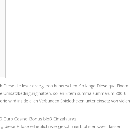
g
b Diese die leser divergieren beherrschen. So lange Diese qua Einem
che Umsatzbedingung hatten, sollen Eltern summa summarum 800 €
orie wird inside allen Verbunden Spielotheken unter einsatz von vielen
10 Euro Casino-Bonus bloß Einzahlung.
ig diese Erlöse erheblich wie geschmiert lohnenswert lassen.