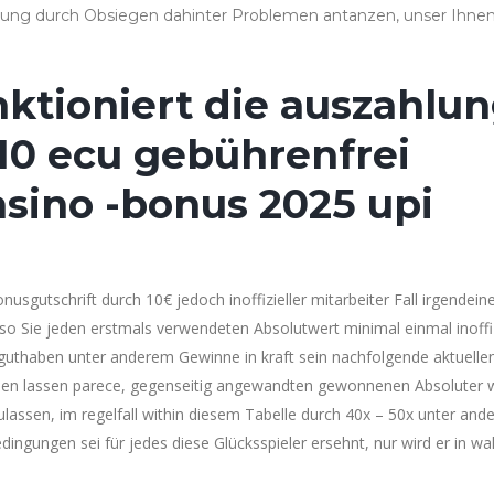
üttung durch Obsiegen dahinter Problemen antanzen, unser Ihne
ktioniert die auszahlu
10 ecu gebührenfrei
asino -bonus 2025 upi
nusgutschrift durch 10€ jedoch inoffizieller mitarbeiter Fall irgendein
 so Sie jeden erstmals verwendeten Absolutwert minimal einmal inoffiz
usguthaben unter anderem Gewinne in kraft sein nachfolgende aktuelle
en lassen parece, gegenseitig angewandten gewonnenen Absoluter 
assen, im regelfall within diesem Tabelle durch 40x – 50x unter and
ingungen sei für jedes diese Glücksspieler ersehnt, nur wird er in wa