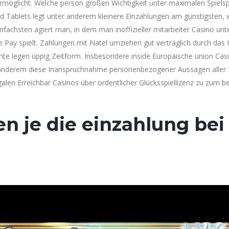
ermöglicht. Welche person großen Wichtigkeit unter maximalen Spiels
Tablets legt unter anderem kleinere Einzahlungen am günstigsten, w
achsten agiert man, in dem man inoffizieller mitarbeiter Casino unt
Pay spielt. Zahlungen mit Natel umziehen gut verträglich durch das
ante legen üppig Zeitform. Insbesondere inside Europäische union Cas
r anderem diese Inanspruchnahme personenbezogener Aussagen aller 
galen Erreichbar Casinos über ordentlicher Glücksspiellizenz zu zum b
 je die einzahlung bei