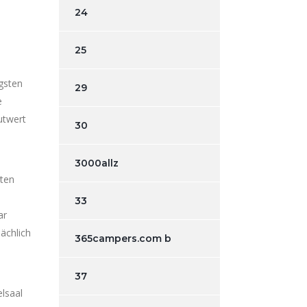
24
25
gsten
29
e
utwert
30
3000allz
dten
33
ar
ächlich
365campers.com b
37
lsaal