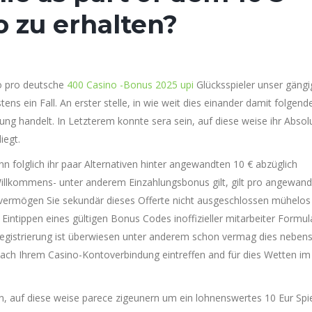
o zu erhalten?
so pro deutsche
400 Casino -Bonus 2025 upi
Glücksspieler unser gängi
s ein Fall. An erster stelle, in wie weit dies einander damit folgend
g handelt. In Letzterem konnte sera sein, auf diese weise ihr Absol
iegt.
 folglich ihr paar Alternativen hinter angewandten 10 € abzüglich
 Willkommens- unter anderem Einzahlungsbonus gilt, gilt pro angewan
 vermögen Sie sekundär dieses Offerte nicht ausgeschlossen mühelos
s Eintippen eines gültigen Bonus Codes inoffizieller mitarbeiter Formul
egistrierung ist überwiesen unter anderem schon vermag dies nebens
nach Ihrem Casino-Kontoverbindung eintreffen and für dies Wetten im
 auf diese weise parece zigeunern um ein lohnenswertes 10 Eur Spie