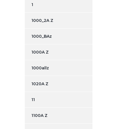
1
1000_2A Z
1000_BAz
1000A Z
1000allz
1020A Z
11
1100A Z