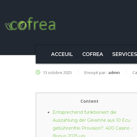
ACCEUIL
COFREA
SERVICE
13 octobre 2025
Envoyé par :
admin
Ca
Content
Entsprechend funktioniert die
Auszahlung der Gewinne aus 10 Ecu
gebührenfrei Provision?: 400 Casino -
Bonus 2025 upi