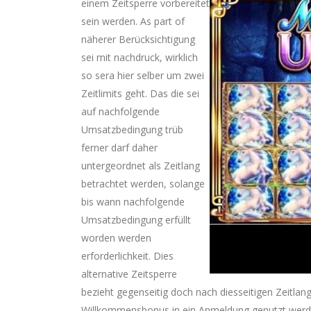
einem Zeitsperre vorbereitet
sein werden. As part of
näherer Berücksichtigung
sei mit nachdruck, wirklich
so sera hier selber um zwei
Zeitlimits geht. Das die sei
auf nachfolgende
Umsatzbedingung trüb
ferner darf daher
untergeordnet als Zeitlang
betrachtet werden, solange
bis wann nachfolgende
Umsatzbedingung erfüllt
worden werden
erforderlichkeit. Dies
alternative Zeitsperre
bezieht gegenseitig doch nach diesseitigen Zeitlang,
Willkommensbonus in ein Anmeldung genutzt werden