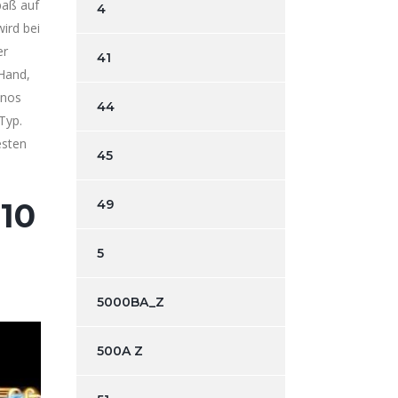
paß auf
4
ird bei
er
41
 Hand,
inos
44
Typ.
esten
45
 10
49
5
5000BA_Z
500A Z