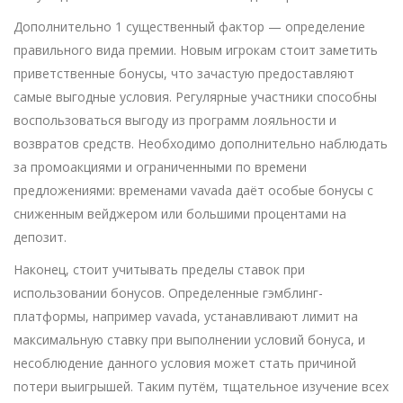
Дополнительно 1 существенный фактор — определение
правильного вида премии. Новым игрокам стоит заметить
приветственные бонусы, что зачастую предоставляют
самые выгодные условия. Регулярные участники способны
воспользоваться выгоду из программ лояльности и
возвратов средств. Необходимо дополнительно наблюдать
за промоакциями и ограниченными по времени
предложениями: временами vavada даёт особые бонусы с
сниженным вейджером или большими процентами на
депозит.
Наконец, стоит учитывать пределы ставок при
использовании бонусов. Определенные гэмблинг-
платформы, например vavada, устанавливают лимит на
максимальную ставку при выполнении условий бонуса, и
несоблюдение данного условия может стать причиной
потери выигрышей. Таким путём, тщательное изучение всех