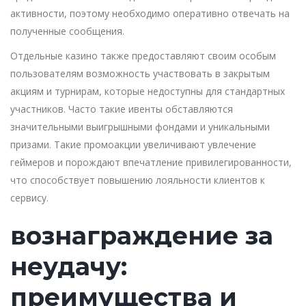
активности, поэтому необходимо оперативно отвечать на
полученные сообщения.
Отдельные казино также предоставляют своим особым
пользователям возможность участвовать в закрытым
акциям и турнирам, которые недоступны для стандартных
участников. Часто такие ивенты обставляются
значительными выигрышными фондами и уникальными
призами. Такие промоакции увеличивают увлечение
геймеров и порождают впечатление привилегированности,
что способствует повышению лояльности клиентов к
сервису.
вознаграждение за
неудачу:
преимущества и