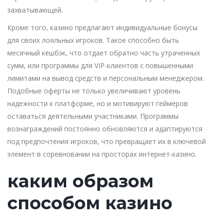
захватывающей.
Кроме того, казино предлагают индивидуальные бонусы
для своих лояльных игроков. Такое способно быть
месячный кешбэк, что отдает обратно часть утраченных
сумм, или программы для VIP-клиентов с повышенными
лимитами на вывод средств и персональным менеджером.
Подобные оферты не только увеличивают уровень
надежности к платформе, но и мотивируют геймеров
оставаться деятельными участниками. Программы
вознаграждений постоянно обновляются и адаптируются
под предпочтения игроков, что превращает их в ключевой
элемент в соревновании на просторах интернет-казино.
каким образом
способом казино