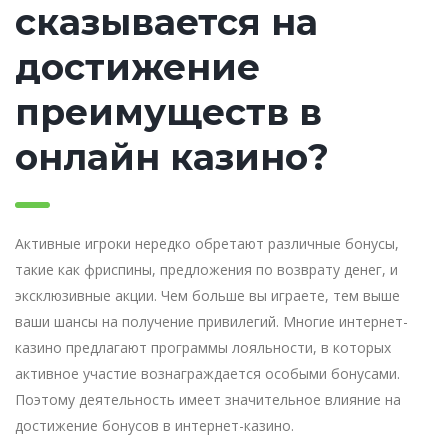
сказывается на
достижение
преимуществ в
онлайн казино?
Активные игроки нередко обретают различные бонусы,
такие как фриспины, предложения по возврату денег, и
эксклюзивные акции. Чем больше вы играете, тем выше
ваши шансы на получение привилегий. Многие интернет-
казино предлагают программы лояльности, в которых
активное участие вознаграждается особыми бонусами.
Поэтому деятельность имеет значительное влияние на
достижение бонусов в интернет-казино.