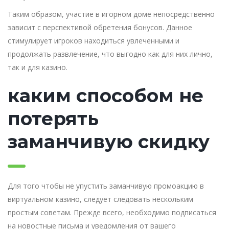
Таким образом, участие в игорном доме непосредственно
зависит с перспективой обретения бонусов. Данное
стимулирует игроков находиться увлеченными и
продолжать развлечение, что выгодно как для них лично,
так и для казино.
каким способом не
потерять
заманчивую скидку
Для того чтобы не упустить заманчивую промоакцию в
виртуальном казино, следует следовать нескольким
простым советам. Прежде всего, необходимо подписаться
на новостные письма и уведомления от вашего