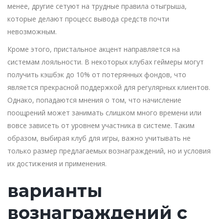
менее, другие сетуют на трудные правила отыгрыша,
которые делают процесс вывода средств почти
невозможным.
Кроме этого, пристальное акцент направляется на
системам лояльности. В некоторых клубах геймеры могут
получить кэшбэк до 10% от потерянных фондов, что
является прекрасной поддержкой для регулярных клиентов.
Однако, попадаются мнения о том, что начисление
поощрений может занимать слишком много времени или
вовсе зависеть от уровнем участника в системе. Таким
образом, выбирая клуб для игры, важно учитывать не
только размер предлагаемых вознаграждений, но и условия
их достижения и применения.
варианты
вознаграждений с