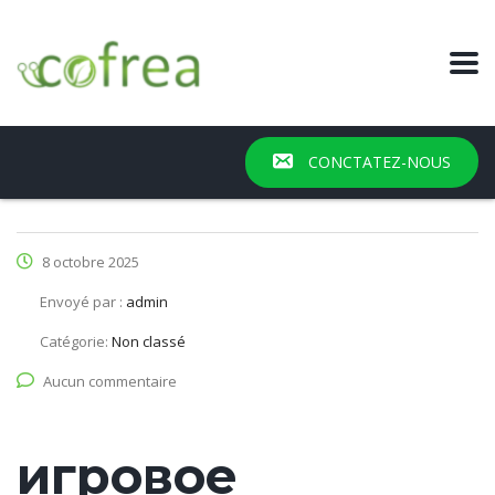
CONCTATEZ-NOUS
8 octobre 2025
Envoyé par :
admin
Catégorie:
Non classé
Aucun commentaire
игровое