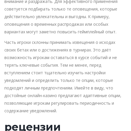
внимание и раздражать. Для эффективного применения
советуется подбирать только те оповещения, которые
действительно увлекательны и выгодны. К примеру,
оповещения о временных распродажах или особых
вариантах могут заметно повысить геймплейный опыт.
Часть игроки склонны принимать извещения о исходах
своих бетах или о достижениях в турнирах. Это даёт
возможность игрокам оставаться в курсе событий и не
терять ключевые события. Тем не менее, перед
вступлением стоит тщательно изучить настройки
уведомлений и определить только те опции, которые
подходят личным предпочтениям. Имейте в виду, что
достойные онлайн-казино предлагают адаптивные опции,
позволяющие игрокам регулировать периодичность и
содержание уведомлений.
рецензии