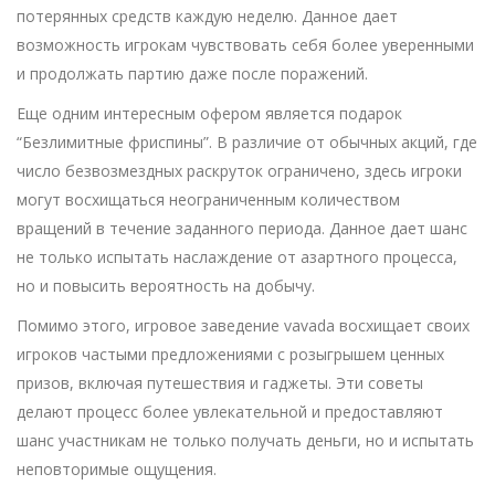
потерянных средств каждую неделю. Данное дает
возможность игрокам чувствовать себя более уверенными
и продолжать партию даже после поражений.
Еще одним интересным офером является подарок
“Безлимитные фриспины”. В различие от обычных акций, где
число безвозмездных раскруток ограничено, здесь игроки
могут восхищаться неограниченным количеством
вращений в течение заданного периода. Данное дает шанс
не только испытать наслаждение от азартного процесса,
но и повысить вероятность на добычу.
Помимо этого, игровое заведение vavada восхищает своих
игроков частыми предложениями с розыгрышем ценных
призов, включая путешествия и гаджеты. Эти советы
делают процесс более увлекательной и предоставляют
шанс участникам не только получать деньги, но и испытать
неповторимые ощущения.