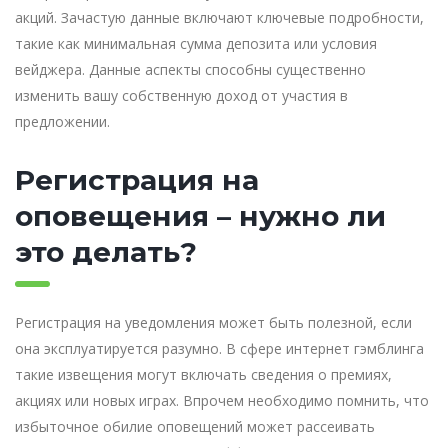
акций. Зачастую данные включают ключевые подробности,
такие как минимальная сумма депозита или условия
вейджера. Данные аспекты способны существенно
изменить вашу собственную доход от участия в
предложении.
Регистрация на
оповещения – нужно ли
это делать?
Регистрация на уведомления может быть полезной, если
она эксплуатируется разумно. В сфере интернет гэмблинга
такие извещения могут включать сведения о премиях,
акциях или новых играх. Впрочем необходимо помнить, что
избыточное обилие оповещений может рассеивать