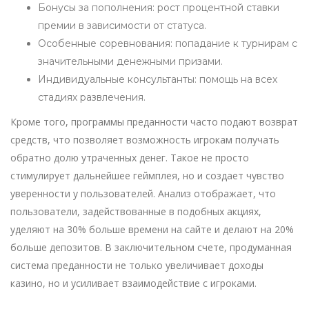
Бонусы за пополнения: рост процентной ставки
премии в зависимости от статуса.
Особенные соревнования: попадание к турнирам с
значительными денежными призами.
Индивидуальные консультанты: помощь на всех
стадиях развлечения.
Кроме того, программы преданности часто подают возврат
средств, что позволяет возможность игрокам получать
обратно долю утраченных денег. Такое не просто
стимулирует дальнейшее геймплея, но и создает чувство
уверенности у пользователей. Анализ отображает, что
пользователи, задействованные в подобных акциях,
уделяют на 30% больше времени на сайте и делают на 20%
больше депозитов. В заключительном счете, продуманная
система преданности не только увеличивает доходы
казино, но и усиливает взаимодействие с игроками.