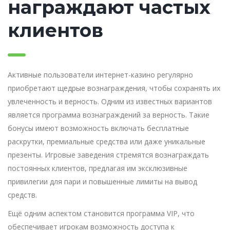
награждают частых
клиентов
Активные пользователи интернет-казино регулярно
приобретают щедрые вознаграждения, чтобы сохранять их
увлеченность и верность. Одним из известных вариантов
является программа вознаграждений за верность. Такие
бонусы имеют возможность включать бесплатные
раскрутки, премиальные средства или даже уникальные
презенты. Игровые заведения стремятся вознаграждать
постоянных клиентов, предлагая им эксклюзивные
привилегии для пари и повышенные лимиты на вывод
средств.
Ещё одним аспектом становится программа VIP, что
обеспечивает игрокам возможность доступа к