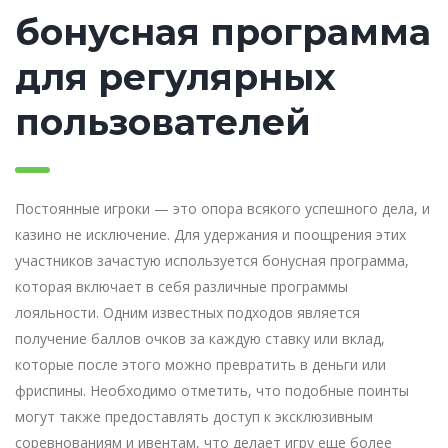
бонусная программа
для регулярных
пользователей
Постоянные игроки — это опора всякого успешного дела, и
казино не исключение. Для удержания и поощрения этих
участников зачастую используется бонусная программа,
которая включает в себя различные программы
лояльности. Одним известных подходов является
получение баллов очков за каждую ставку или вклад,
которые после этого можно превратить в деньги или
фриспины. Необходимо отметить, что подобные поинты
могут также предоставлять доступ к эксклюзивным
соревнованиям и ивентам, что делает игру еще более