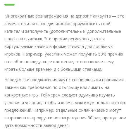
Многократные вознаграждения на депозит аккаунта — это
замечательная шанс для игроков приумножить свой
капитал и заполучить {дополнительные|дополнительные
шансы на выигрыш. Эти премии регулярно даются
виртуальными казино в форме стимула для лояльных
игроков. Например, участник может получить 50% премию
на любое последующее вложение, что позволяет ему
играть больше времени и с большими ставками.
Нередко эти предложения идут с специальными правилами,
такими как требования по отыгрышу или лимиты на
конкретные игры. Геймерам следует вдумчиво изучать
условия и условия, чтобы извлечь максимум пользы из этих
предложений. Например, отдельные онлайн-казино могут
запрашивать прокрутки вознаграждения 30 раз, прежде чем
дать возможность вывод денег.