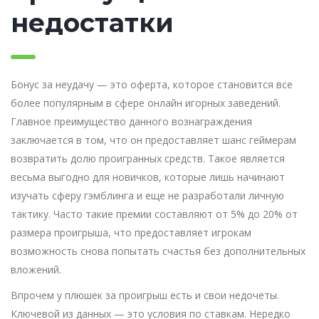
недостатки
Бонус за неудачу — это оферта, которое становится все
более популярным в сфере онлайн игорных заведений.
Главное преимущество данного вознаграждения
заключается в том, что он предоставляет шанс геймерам
возвратить долю проигранных средств. Такое является
весьма выгодно для новичков, которые лишь начинают
изучать сферу гэмблинга и еще не разработали личную
тактику. Часто такие премии составляют от 5% до 20% от
размера проигрыша, что предоставляет игрокам
возможность снова попытать счастья без дополнительных
вложений.
Впрочем у плюшек за проигрыш есть и свои недочеты.
Ключевой из данных — это условия по ставкам. Нередко