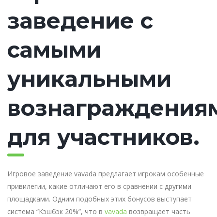
заведение с
самыми
уникальными
вознаграждения
для участников.
Игровое заведение vavada предлагает игрокам особенные
привилегии, какие отличают его в сравнении с другими
площадками. Одним подобных этих бонусов выступает
система “Кэшбэк 20%”, что в
vavada
возвращает часть