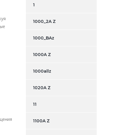
1
куя
1000_2A Z
ные
1000_BAz
1000A Z
1000allz
1020A Z
11
ущения
1100A Z