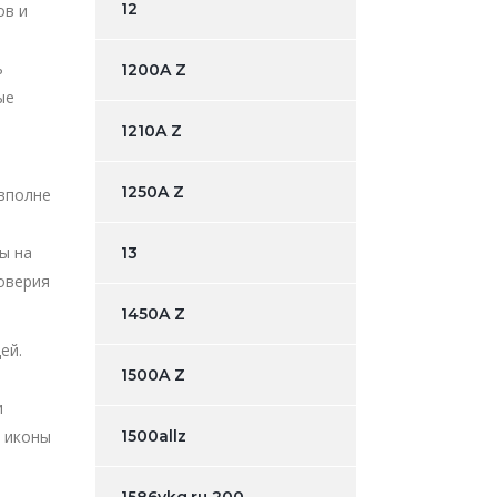
12
ов и
ь
1200A Z
ые
1210A Z
1250A Z
вполне
ы на
13
доверия
1450A Z
ей.
1500A Z
и
е иконы
1500allz