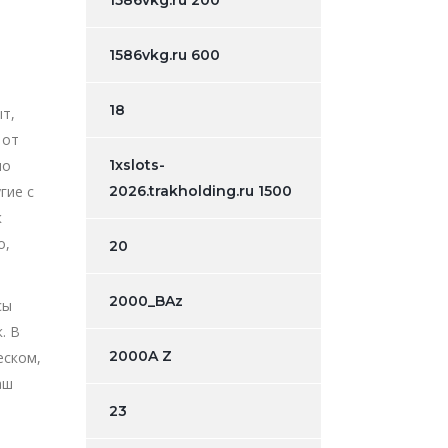
1586vkg.ru 200
1586vkg.ru 600
18
т,
 от
но
1xslots-
гие с
2026.trakholding.ru 1500
к
о,
20
2000_BAz
сы
. В
2000A Z
еском,
аш
23