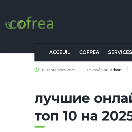
ACCEUIL
COFREA
SERVICE
16 septembre 2025
Envoyé par :
admin
лучшие онла
топ 10 на 202