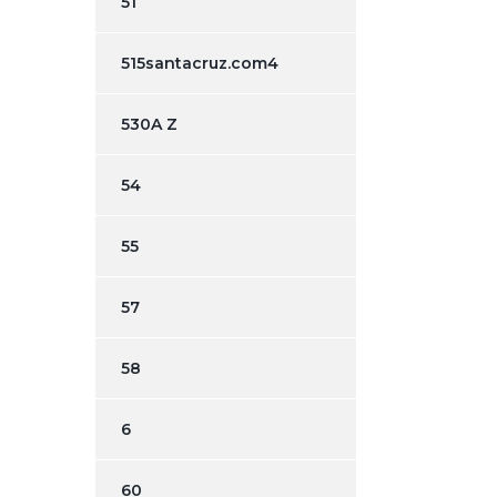
51
515santacruz.com4
530A Z
54
55
57
58
6
60