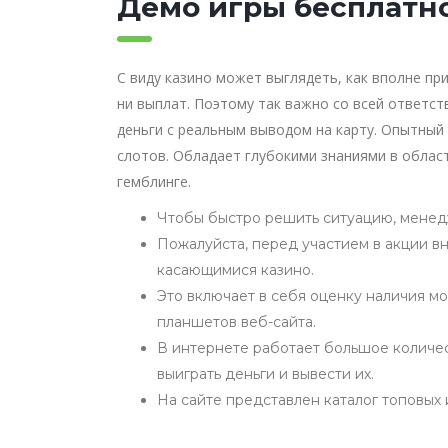
Демо игры бесплатно
С виду казино может выглядеть, как вполне пр
ни выплат. Поэтому так важно со всей ответст
деньги с реальным выводом на карту. Опытный
слотов. Обладает глубокими знаниями в област
гемблинге.
Чтобы быстро решить ситуацию, менед
Пожалуйста, перед участием в акции в
касающимися казино.
Это включает в себя оценку наличия м
планшетов веб-сайта.
В интернете работает большое количест
выиграть деньги и вывести их.
На сайте представлен каталог топовых 