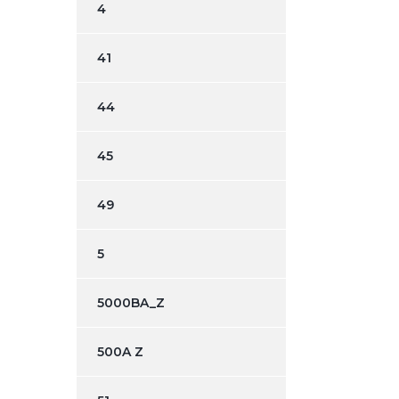
4
41
44
45
49
5
5000BA_Z
500A Z