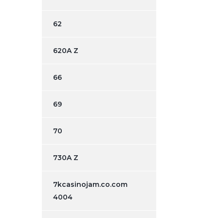
62
620A Z
66
69
70
730A Z
7kcasinojam.co.com
4004