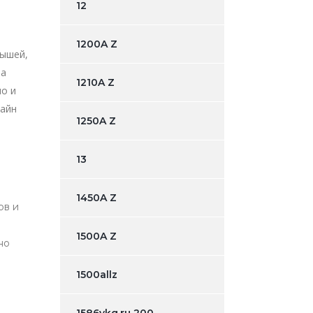
12
1200A Z
рышей,
на
1210A Z
но и
лайн
1250A Z
13
1450A Z
ов и
1500A Z
но
1500allz