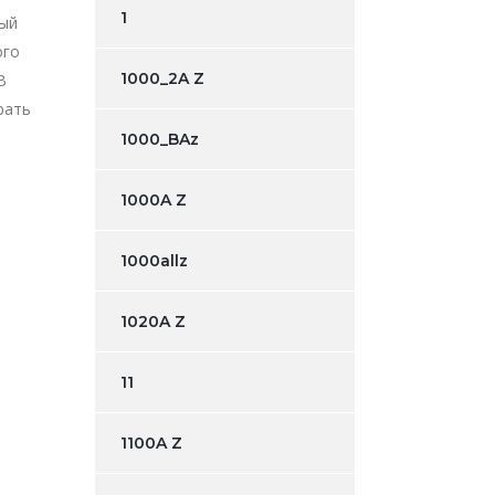
1
ный
ого
1000_2A Z
В
рать
е
1000_BAz
1000A Z
1000allz
1020A Z
11
1100A Z