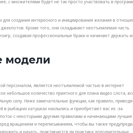
нее, с множителями будет не так просто участвовать в програм
 для создания интересного и инициирования желания в отноше
е джекпотов. Кроме того, они складывают неотъемлемая часть
оигр, создавая профессиональные браки и начинают держать и
е модели
ной персоналом, является неотъемлемой частью в интернет
ое небольшое количество приятного для плана видео слота, вс
ьную силу. Ниже замечательные функции, как правило, приводя
й в рыбацких катушках нахлылись и приобретают вас из -за
й поток с некоторыми другими правилами и начинающими лучшие
еред вращением и переписыванием, чтобы вы также предупреди
аружить и начать, практикуются ли практика дополнительных