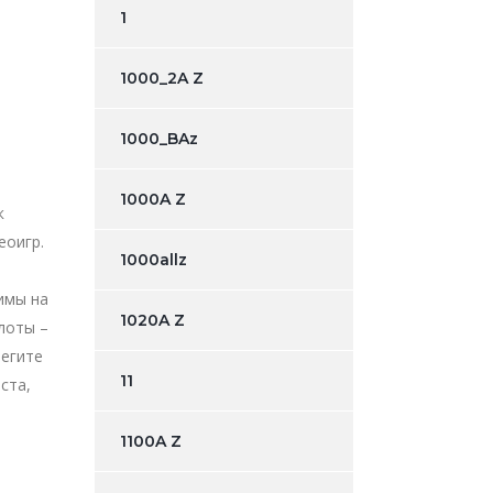
1
1000_2A Z
1000_BAz
1000A Z
к
еоигр.
1000allz
имы на
1020A Z
лоты –
регите
11
ста,
1100A Z