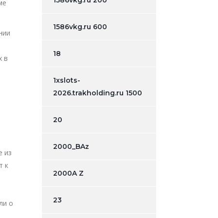
1586vkg.ru 200
ме
1586vkg.ru 600
нии
18
х в
1xslots-
2026.trakholding.ru 1500
20
2000_BAz
е из
т к
2000A Z
23
ли о