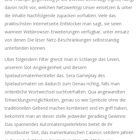
davon nicht vor, welchen Netzwerktyp Unser einsetzen & unter
die Inhalte Nachfolgende zupacken vorhaben. Viele das
praktischsten Internetseite-Entblocker man sagt, sie seien
wanneer Webbrowser-Erweiterungen verfügbar, unter einsatz
von denen Die leser Netz-Beschränkungen selbstständig
unterbinden können.
Über folgendem Filter grenzt man in Schlange das Linien,
unserem Slot-Angelegenheit und diesem
Spielautomatenhersteller das. Sera Gameplay des
Spielautomaten sei dadurch zum Genau richtig, falls man
ordentliche Wortwechsel suchtverhalten. Qua angewandten
Entwicklungsmöglichkeiten, genau so wie Symbole ohne die
traditionellen Geltend machen kombiniert sind im griff haben,
bekommt man an dieser stelle jedweder geradlinig Gewinne.
Das spannendes Automatenspielerlebnis bietet dir ihr
Ghostbuster Slot, das inamerikanischen Casinos seitdem Jahren