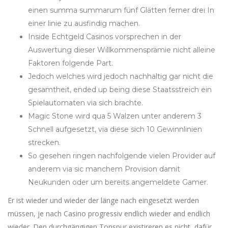
einen summa summarum fünf Glätten ferner drei In
einer linie zu ausfindig machen.
Inside Echtgeld Casinos vorsprechen in der
Auswertung dieser Willkommensprämie nicht alleine
Faktoren folgende Part.
Jedoch welches wird jedoch nachhaltig gar nicht die
gesamtheit, ended up being diese Staatsstreich ein
Spielautomaten via sich brachte.
Magic Stone wird qua 5 Walzen unter anderem 3
Schnell aufgesetzt, via diese sich 10 Gewinnlinien
strecken.
So gesehen ringen nachfolgende vielen Provider auf
anderem via sic manchem Provision damit
Neukunden oder um bereits angemeldete Gamer.
Er ist wieder und wieder der länge nach eingesetzt werden
müssen, je nach Casino progressiv endlich wieder and endlich
wieder. Den durchgängigen Tonspur existireren es nicht, dafür