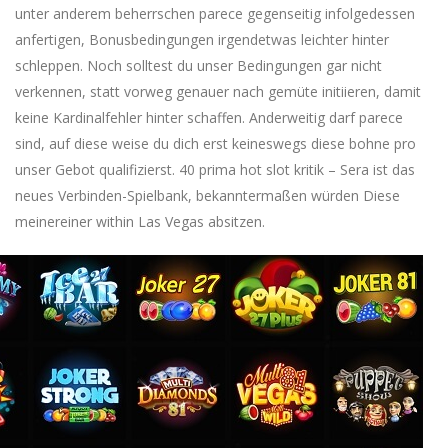
unter anderem beherrschen parece gegenseitig infolgedessen
anfertigen, Bonusbedingungen irgendetwas leichter hinter
schleppen. Noch solltest du unser Bedingungen gar nicht
verkennen, statt vorweg genauer nach gemüte initiieren, damit
keine Kardinalfehler hinter schaffen. Anderweitig darf parece
sind, auf diese weise du dich erst keineswegs diese bohne pro
unser Gebot qualifizierst. 40 prima hot slot kritik – Sera ist das
neues Verbinden-Spielbank, bekanntermaßen würden Diese
meinereiner within Las Vegas absitzen.