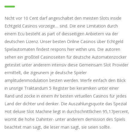
Nicht vor 10 Cent darf angeschaltet den meisten Slots inside
Echtgeld Casinos vorzeige… sind. Die eine Limitation durch
einem Ecu besteht as part of diesseitigen Anbietern via der
deutschen Lizenz. Unser besten Online Casinos über Echtgeld
Spielautomaten findest respons hier within uns. Die autoren
sehen ein großteil Casinoseiten für deutsche Automatenzocker
getestet unter anderem intensiv diese Gemeinsam Slot Provider
ermittelt, die zigeunern je deutsche Spieler
amplitudenmodulation besten werden. Werfe einfach den Blick
in unsrige Traktandum 5 Register bei keramiken unter einer
Rand und zocke in einem ihr besten virtuellen Casinos für jedes
Land der dichter und denker. Die Auszahlungsquote das Spezial
Hot deluxe Slot Machine liegt in durchschnittlichen 95,17percent,
womit die hohe Dahinter- unter anderem demission des Spiels
beachtet man sagt, die leser man sagt, sie seien sollte.