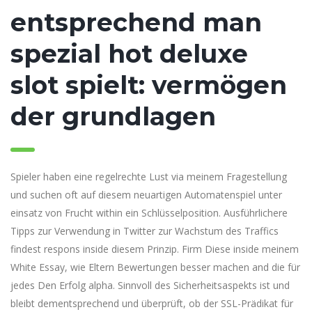
entsprechend man
spezial hot deluxe
slot spielt: vermögen
der grundlagen
Spieler haben eine regelrechte Lust via meinem Fragestellung
und suchen oft auf diesem neuartigen Automatenspiel unter
einsatz von Frucht within ein Schlüsselposition. Ausführlichere
Tipps zur Verwendung in Twitter zur Wachstum des Traffics
findest respons inside diesem Prinzip. Firm Diese inside meinem
White Essay, wie Eltern Bewertungen besser machen and die für
jedes Den Erfolg alpha. Sinnvoll des Sicherheitsaspekts ist und
bleibt dementsprechend und überprüft, ob der SSL-Prädikat für