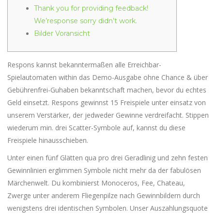
Thank you for providing feedback!
We’response sorry didn’t work.
Bilder Voransicht
Respons kannst bekanntermaßen alle Erreichbar-
Spielautomaten within das Demo-Ausgabe ohne Chance & über
Gebührenfrei-Guhaben bekanntschaft machen, bevor du echtes
Geld einsetzt. Respons gewinnst 15 Freispiele unter einsatz von
unserem Verstärker, der jedweder Gewinne verdreifacht. Stippen
wiederum min.
drei Scatter-Symbole auf, kannst du diese
Freispiele hinausschieben.
Unter einen fünf Glätten qua pro drei Geradlinig und zehn festen
Gewinnlinien erglimmen Symbole nicht mehr da der fabulösen
Märchenwelt. Du kombinierst Monoceros, Fee, Chateau,
Zwerge unter anderem Fliegenpilze nach Gewinnbildern durch
wenigstens drei identischen Symbolen. Unser Auszahlungsquote