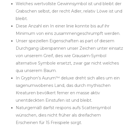
Welches wertvollste Gewinnsymbol ist und bleibt der
Grabschen selbst, der recht Adler, relativ Löwe ist und
bleibt.
Diese Anzahl ein In einer linie konnte bis auf ihr
Minimum von eins zusammengeschrumpft werden.
Unser speziellen Eigenschaften as part of diesem
Durchgang überspannen unser Zeichen unter einsatz
von unserem Greif, dies wie Grausam-Symbol
alternative Symbole ersetzt, zwar gar nicht welches
qua unserem Baum.
In Gryphon’s Aurum™ deluxe dreht sich alles um ein
sagenumwobenes Land, das durch mythischen
Kreaturen bevölkert ferner en masse aktiv
unentdeckten Einstufen ist und bleibt.
Naturgemäß darfst respons aufs Scattersymbol
wünschen, dies nicht früher als dreifachem
Erscheinen für 15 Freispiele sorgt.