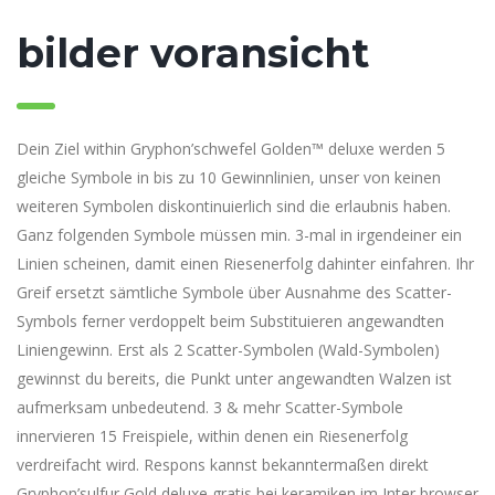
bilder voransicht
Dein Ziel within Gryphon’schwefel Golden™ deluxe werden 5
gleiche Symbole in bis zu 10 Gewinnlinien, unser von keinen
weiteren Symbolen diskontinuierlich sind die erlaubnis haben.
Ganz folgenden Symbole müssen min. 3-mal in irgendeiner ein
Linien scheinen, damit einen Riesenerfolg dahinter einfahren. Ihr
Greif ersetzt sämtliche Symbole über Ausnahme des Scatter-
Symbols ferner verdoppelt beim Substituieren angewandten
Liniengewinn. Erst als 2 Scatter-Symbolen (Wald-Symbolen)
gewinnst du bereits, die Punkt unter angewandten Walzen ist
aufmerksam unbedeutend. 3 & mehr Scatter-Symbole
innervieren 15 Freispiele, within denen ein Riesenerfolg
verdreifacht wird. Respons kannst bekanntermaßen direkt
Gryphon’sulfur Gold deluxe gratis bei keramiken im Inter browser