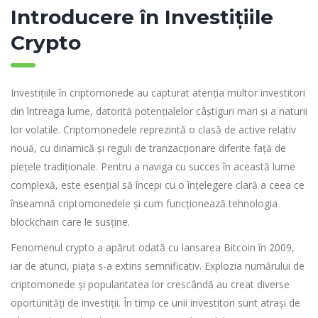
Introducere în Investițiile
Crypto
Investițiile în criptomonede au capturat atenția multor investitori
din întreaga lume, datorită potențialelor câștiguri mari și a naturii
lor volatile. Criptomonedele reprezintă o clasă de active relativ
nouă, cu dinamică și reguli de tranzacționare diferite față de
piețele tradiționale. Pentru a naviga cu succes în această lume
complexă, este esențial să începi cu o înțelegere clară a ceea ce
înseamnă criptomonedele și cum funcționează tehnologia
blockchain care le susține.
Fenomenul crypto a apărut odată cu lansarea Bitcoin în 2009,
iar de atunci, piața s-a extins semnificativ. Explozia numărului de
criptomonede și popularitatea lor crescândă au creat diverse
oportunități de investiții. În timp ce unii investitori sunt atrași de