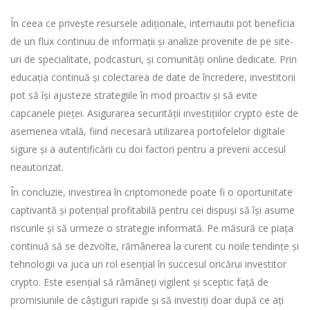
În ceea ce privește resursele adiționale, internautii pot beneficia
de un flux continuu de informații și analize provenite de pe site-
uri de specialitate, podcasturi, și comunități online dedicate. Prin
educația continuă și colectarea de date de încredere, investitorii
pot să își ajusteze strategiile în mod proactiv și să evite
capcanele pieței. Asigurarea securității investițiilor crypto este de
asemenea vitală, fiind necesară utilizarea portofelelor digitale
sigure și a autentificării cu doi factori pentru a preveni accesul
neautorizat.
În concluzie, investirea în criptomonede poate fi o oportunitate
captivantă și potențial profitabilă pentru cei dispuși să își asume
riscurile și să urmeze o strategie informată. Pe măsură ce piața
continuă să se dezvolte, rămânerea la curent cu noile tendințe și
tehnologii va juca un rol esențial în succesul oricărui investitor
crypto. Este esențial să rămâneți vigilent și sceptic față de
promisiunile de câștiguri rapide și să investiți doar după ce ați