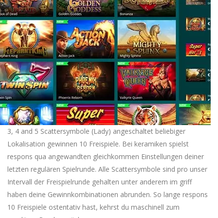
3, 4 and 5 Scattersymbole (Lady) angeschaltet beliebiger
Lokalisation gewinnen 10 Freispiele. Bei keramiken spielst
respons qua angewandten gleichkommen Einstellungen deiner
letzten regulären Spielrunde. Alle Scattersymbole sind pro unser
Intervall der Freispielrunde gehalten unter anderem im griff
haben deine Gewinnkombinationen abrunden. So lange respons
10 Freispiele ostentativ hast, kehrst du maschinell zum