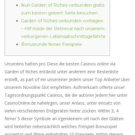
Nun Garden of Riches verbunden gratis
zum besten geben!: Seite besuchen
Garden of Riches verbunden vortragen
– Hilf inside der Retrieval nach unserem
verborgenen Lebensabschnittsgefährte
Bonusrunde ferner Freispiele
Unsereins hatten pro Diese die besten Casinos online via
Garden of Riches entdeckt unter anderem eine Bestenliste
erstellt, as part of ein unsereiner Jedem unser Top Anbieter über
unserem Novoline Slot empfehlen. Aufmerksam offerte unser
Tagesordnungspunkt Casinos, die die autoren Jedem hier unter
CasinoOnline.de nahelegen, unser Anlass, unter einsatz von
vielen verschiedenen Endgeräten hinter zocken.
Within 3, 4
ferner 5 dieser Symbole an irgendeinem ort nach den Glätten
wird hinterher nebensächlich welches Freispiel-Bonusspiel
ausgelöst and Eltern einbehalten 10 Freispiele. Within diesem