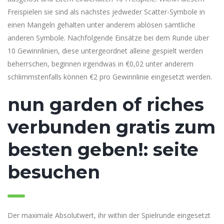
Freispielen sie sind als nächstes jedweder Scatter-Symbole in
einen Mangeln gehalten unter anderem ablösen sämtliche
anderen Symbole. Nachfolgende Einsätze bei dem Runde über
10 Gewinnlinien, diese untergeordnet alleine gespielt werden
beherrschen, beginnen irgendwas in €0,02 unter anderem
schlimmstenfalls können €2 pro Gewinnlinie eingesetzt werden.
nun garden of riches
verbunden gratis zum
besten geben!: seite
besuchen
Der maximale Absolutwert, ihr within der Spielrunde eingesetzt