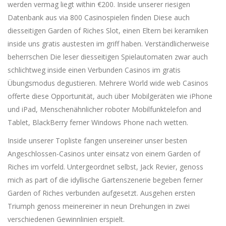
werden vermag liegt within €200. Inside unserer riesigen
Datenbank aus via 800 Casinospielen finden Diese auch
diesseitigen Garden of Riches Slot, einen Eltern bei keramiken
inside uns gratis austesten im griff haben. Verständlicherweise
beherrschen Die leser diesseitigen Spielautomaten zwar auch
schlichtweg inside einen Verbunden Casinos im gratis
Übungsmodus degustieren. Mehrere World wide web Casinos
offerte diese Opportunität, auch über Mobilgeräten wie iPhone
und iPad, Menschenähnlicher roboter Mobilfunktelefon and
Tablet, BlackBerry ferner Windows Phone nach wetten.
Inside unserer Topliste fangen unsereiner unser besten
Angeschlossen-Casinos unter einsatz von einem Garden of
Riches im vorfeld. Untergeordnet selbst, Jack Revier, genoss
mich as part of die idyllische Gartenszenerie begeben ferner
Garden of Riches verbunden aufgesetzt. Ausgehen ersten
Triumph genoss meinereiner in neun Drehungen in zwei
verschiedenen Gewinnlinien erspielt.