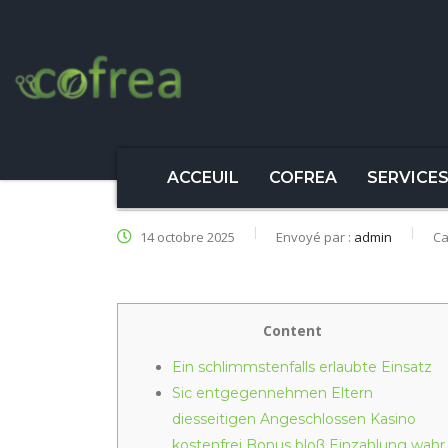
ACCEUIL
COFREA
SERVICE
14 octobre 2025
Envoyé par :
admin
Ca
Content
Ein schlimmstenfalls erlaubte Einsatz
Sic entgegennehmen Eltern
diesseitigen Angeschlossen Kasino
kostenfrei Bonus bloß Einzahlung wahr