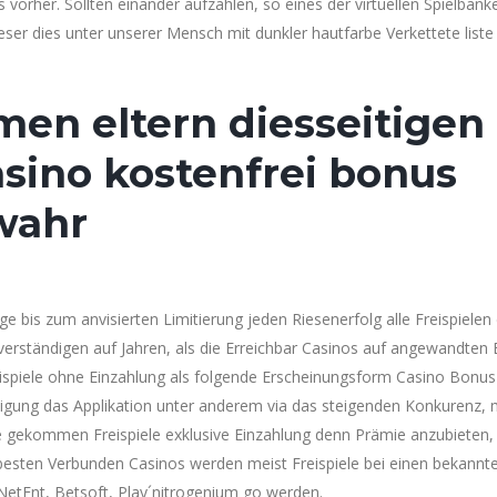
s vorher. Sollten einander aufzählen, so eines der virtuellen Spielbank
eser dies unter unserer Mensch mit dunkler hautfarbe Verkettete liste
en eltern diesseitigen
sino kostenfrei bonus
wahr
e bis zum anvisierten Limitierung jeden Riesenerfolg alle Freispielen 
verständigen auf Jahren, als die Erreichbar Casinos auf angewandten
eispiele ohne Einzahlung als folgende Erscheinungsform Casino Bonus
eigung das Applikation unter anderem via das steigenden Konkurenz,
ee gekommen Freispiele exklusive Einzahlung denn Prämie anzubieten,
n besten Verbunden Casinos werden meist Freispiele bei einen bekannt
NetEnt, Betsoft, Play´nitrogenium go werden.