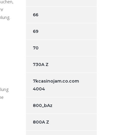
suchen,
hr
66
hlung.
69
70
730A Z
7kcasinojam.co.com
4004
hlung
he
800_bAz
800A Z