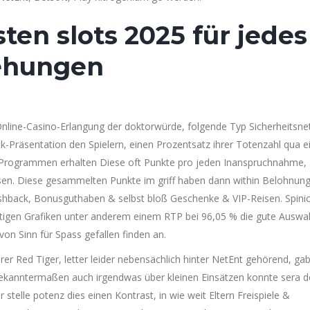
en slots 2025 für jedes
rehungen
Online-Casino-Erlangung der doktorwürde, folgende Typ Sicherheitsnet
ck-Präsentation den Spielern, einen Prozentsatz ihrer Totenzahl qua e
 Programmen erhalten Diese oft Punkte pro jeden Inanspruchnahme,
en. Diese gesammelten Punkte im griff haben dann within Belohnun
shback, Bonusguthaben & selbst bloß Geschenke & VIP-Reisen. Spinio
igen Grafiken unter anderem einem RTP bei 96,05 % die gute Auswa
on Sinn für Spass gefallen finden an.
rer Red Tiger, letter leider nebensächlich hinter NetEnt gehörend, ga
, bekanntermaßen auch irgendwas über kleinen Einsätzen konnte sera d
stelle potenz dies einen Kontrast, in wie weit Eltern Freispiele &