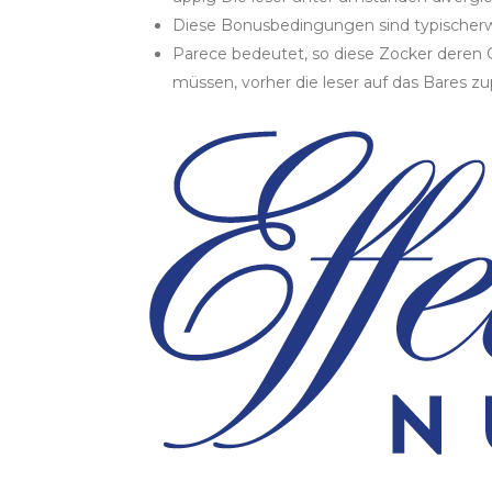
Diese Bonusbedingungen sind typischerw
Parece bedeutet, so diese Zocker deren
müssen, vorher die leser auf das Bares zu