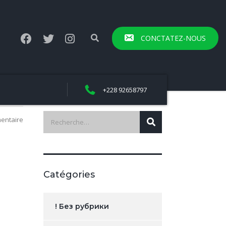
CONCTATEZ-NOUS
+228 92658797
entaire
Catégories
! Без рубрики