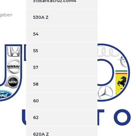
515santacruz.com4
 geben
530A Z
54
55
57
58
60
62
620A Z