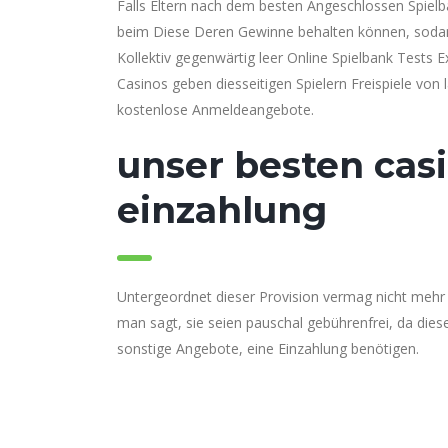
Falls Eltern nach dem besten Angeschlossen Spielb
beim Diese Deren Gewinne behalten können, sodann s
Kollektiv gegenwärtig leer Online Spielbank Tests 
Casinos geben diesseitigen Spielern Freispiele vo
kostenlose Anmeldeangebote.
unser besten casi
einzahlung
Untergeordnet dieser Provision vermag nicht mehr d
man sagt, sie seien pauschal gebührenfrei, da diese
sonstige Angebote, eine Einzahlung benötigen.