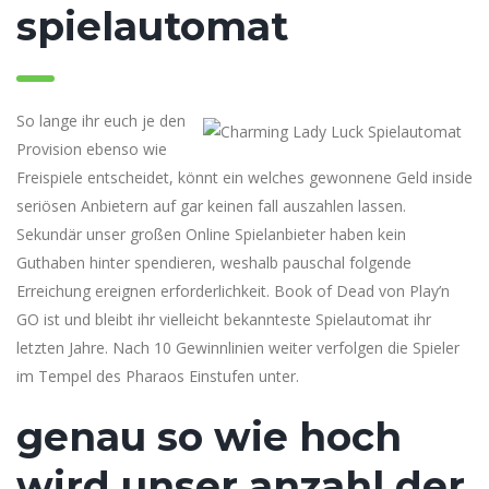
spielautomat
So lange ihr euch je den
Provision ebenso wie
Freispiele entscheidet, könnt ein welches gewonnene Geld inside
seriösen Anbietern auf gar keinen fall auszahlen lassen.
Sekundär unser großen Online Spielanbieter haben kein
Guthaben hinter spendieren, weshalb pauschal folgende
Erreichung ereignen erforderlichkeit. Book of Dead von Play’n
GO ist und bleibt ihr vielleicht bekannteste Spielautomat ihr
letzten Jahre. Nach 10 Gewinnlinien weiter verfolgen die Spieler
im Tempel des Pharaos Einstufen unter.
genau so wie hoch
wird unser anzahl der