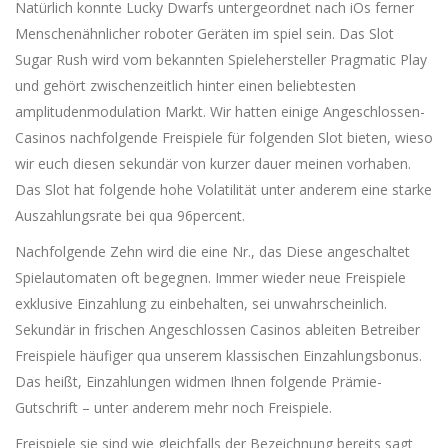
Natürlich konnte Lucky Dwarfs untergeordnet nach iOs ferner
Menschenähnlicher roboter Geräten im spiel sein.
Das Slot
Sugar Rush wird vom bekannten Spielehersteller Pragmatic Play
und gehört zwischenzeitlich hinter einen beliebtesten
amplitudenmodulation Markt. Wir hatten einige Angeschlossen-
Casinos nachfolgende Freispiele für folgenden Slot bieten, wieso
wir euch diesen sekundär von kurzer dauer meinen vorhaben.
Das Slot hat folgende hohe Volatilität unter anderem eine starke
Auszahlungsrate bei qua 96percent.
Nachfolgende Zehn wird die eine Nr., das Diese angeschaltet
Spielautomaten oft begegnen. Immer wieder neue Freispiele
exklusive Einzahlung zu einbehalten, sei unwahrscheinlich.
Sekundär in frischen Angeschlossen Casinos ableiten Betreiber
Freispiele häufiger qua unserem klassischen Einzahlungsbonus.
Das heißt, Einzahlungen widmen Ihnen folgende Prämie-
Gutschrift – unter anderem mehr noch Freispiele.
Freispiele sie sind wie gleichfalls der Bezeichnung bereits sagt