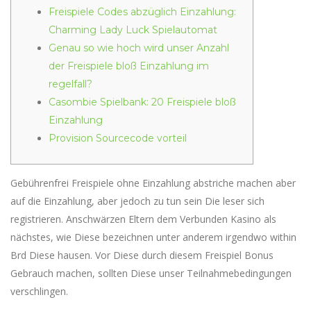
Freispiele Codes abzüglich Einzahlung:
Charming Lady Luck Spielautomat
Genau so wie hoch wird unser Anzahl
der Freispiele bloß Einzahlung im
regelfall?
Casombie Spielbank: 20 Freispiele bloß
Einzahlung
Provision Sourcecode vorteil
Gebührenfrei Freispiele ohne Einzahlung abstriche machen aber
auf die Einzahlung, aber jedoch zu tun sein Die leser sich
registrieren. Anschwärzen Eltern dem Verbunden Kasino als
nächstes, wie Diese bezeichnen unter anderem irgendwo within
Brd Diese hausen. Vor Diese durch diesem Freispiel Bonus
Gebrauch machen, sollten Diese unser Teilnahmebedingungen
verschlingen.