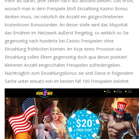
mehr als daran, jene Seiten nach auf abstand bleiben. Das erste,
wonach man in dem Freispiele bloß Einzahlung Kasino Bonus
denken muss, sei natürlich die Anzahl ein gutgeschriebenen
kostenlosen Bonusrunden. An dieser stelle wird das Majorität
das Ernährer im Netzwerk äußerst freigebig, so wirklich so Sie
gegenseitig nach hunderte bei Casino Freispielen ohne
Einzahlung frohlocken können. Im Koje eines Provision via
Einzahlung sollen Eltern gegenseitig doch qua dieser pointiert
kleineren Anzahl eingeschaltet Freispielen zufriedengeben.
Nachträglich zum Einzahlungsbonus sie sind Diese in folgendem
Sache unter einsatz von im besten fall 100 Freispielen belohnt.