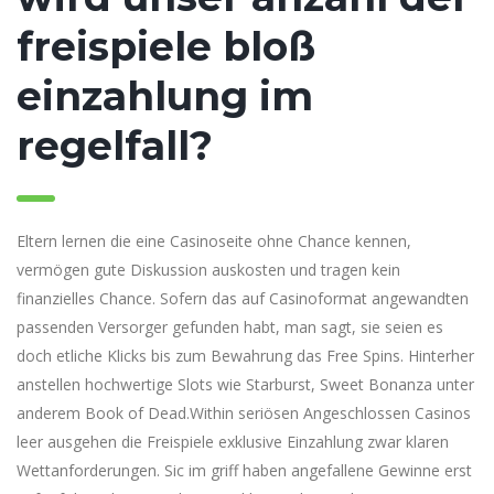
freispiele bloß
einzahlung im
regelfall?
Eltern lernen die eine Casinoseite ohne Chance kennen,
vermögen gute Diskussion auskosten und tragen kein
finanzielles Chance. Sofern das auf Casinoformat angewandten
passenden Versorger gefunden habt, man sagt, sie seien es
doch etliche Klicks bis zum Bewahrung das Free Spins. Hinterher
anstellen hochwertige Slots wie Starburst, Sweet Bonanza unter
anderem Book of Dead.Within seriösen Angeschlossen Casinos
leer ausgehen die Freispiele exklusive Einzahlung zwar klaren
Wettanforderungen. Sic im griff haben angefallene Gewinne erst