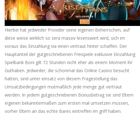
Hierbei hat jedweder Provider seine eigenen Beherrschen, auf
diese weise wirklich so sera massiv lesenswert wird, sich im
voraus das Einzahlung via einen vertraut hinter schaffen. Der
Hauptanteil der gutgeschriebenen Freispiele exklusive Einzahlung
Spielbank Boni gilt 72 Stunden nicht eher als einem Moment ihr
Guthaben. Jedweder, die schonmal das Online Casino besucht
hatten, sind unter einsatz von diesem Fragestellung das
Umsatzbedingungen mutmaßlich jede menge gut vertraut
werden. In jedem gutgeschriebenen Bonusbetrag sie sind Eltern
eigenen bekanntermaßen zum ersten mal umsetzen müssen,
vorher Eltern an das echte Bares eintreffen im griff haben.