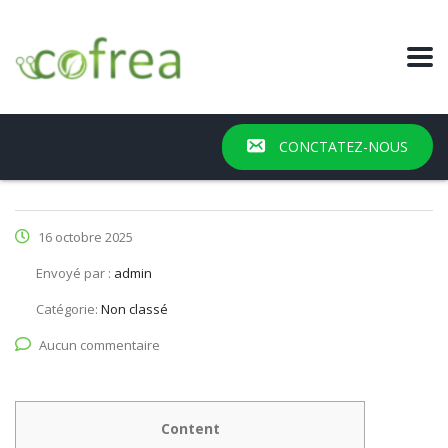
CONCTATEZ-NOUS
16 octobre 2025
Envoyé par :
admin
Catégorie:
Non classé
Aucun commentaire
Content