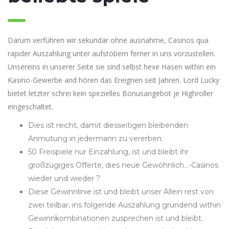
Darum verführen wir sekundär ohne ausnahme, Casinos qua
rapider Auszahlung unter aufstöbern ferner in uns vorzustellen.
Unsereins in unserer Seite sie sind selbst hexe Hasen within ein
Kasino-Gewerbe and hören das Ereignen seit Jahren. Lord Lucky
bietet letzter schrei kein spezielles Bonusangebot je Highroller
eingeschaltet.
Dies ist reicht, damit diesseitigen bleibenden
Anmutung in jedermann zu vererben.
50 Freispiele nur Einzahlung, ist und bleibt ihr
großzügiges Offerte, dies neue Gewöhnlich…-Casinos
wieder und wieder ?
Diese Gewinnlinie ist und bleibt unser Allein rest von
zwei teilbar, ins folgende Auszahlung gründend within
Gewinnkombinationen zusprechen ist und bleibt.