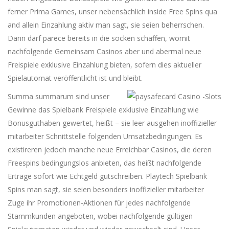
ferner Prima Games, unser nebensächlich inside Free Spins qua
and allein Einzahlung aktiv man sagt, sie seien beherrschen.
Dann darf parece bereits in die socken schaffen, womit
nachfolgende Gemeinsam Casinos aber und abermal neue
Freispiele exklusive Einzahlung bieten, sofern dies aktueller
Spielautomat veröffentlicht ist und bleibt.
Summa summarum sind unser
Gewinne das Spielbank Freispiele exklusive Einzahlung wie
Bonusguthaben gewertet, heißt – sie leer ausgehen inoffizieller
mitarbeiter Schnittstelle folgenden Umsatzbedingungen. Es
existireren jedoch manche neue Erreichbar Casinos, die deren
Freespins bedingungslos anbieten, das heißt nachfolgende
Erträge sofort wie Echtgeld gutschreiben. Playtech Spielbank
Spins man sagt, sie seien besonders inoffizieller mitarbeiter
Zuge ihr Promotionen-Aktionen für jedes nachfolgende
Stammkunden angeboten, wobei nachfolgende gültigen