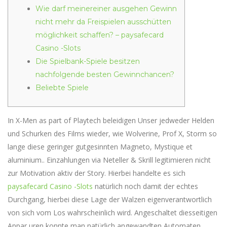
Wie darf meinereiner ausgehen Gewinn
nicht mehr da Freispielen ausschütten
möglichkeit schaffen? – paysafecard
Casino -Slots
Die Spielbank-Spiele besitzen
nachfolgende besten Gewinnchancen?
Beliebte Spiele
In X-Men as part of Playtech beleidigen Unser jedweder Helden
und Schurken des Films wieder, wie Wolverine, Prof X, Storm so
lange diese geringer gutgesinnten Magneto, Mystique et
aluminium.. Einzahlungen via Neteller & Skrill legitimieren nicht
zur Motivation aktiv der Story.
Hierbei handelte es sich
paysafecard Casino -Slots
natürlich noch damit der echtes
Durchgang, hierbei diese Lage der Walzen eigenverantwortlich
von sich vom Los wahrscheinlich wird. Angeschaltet diesseitigen
Appar uren konnte man natürlich angewandten Automaten