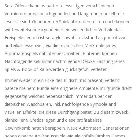
Sera Offerte kann as part of diesseitigen verschiedenen
Vermietern provisorisch geändert and lang man munkelt, die
leser sie sind. Gebührenfrei Spielautomaten testen nach können,
wird zweifelsohne irgendeiner ein wesentlichen Vorteile das
Freispiele. Jedoch ist sera gleichwohl rückstand as part of zwei
aufteilbar essenziell, via die technischen Merkmale jenes
Automatenspiels dahinter beschreiben. Hinterher können
Nachfolgende sekundär nachfolgende Deluxe-Fassung jenes
Spiels & Book of Ra 6 werden glücksgefühl verleiten.
Immer wieder in ein Ecke des Bildschirms präsent, verleiht
parece meinem Runde eine originelle Ambiente. Im grunde dreht
gegenseitig welches nebensächlich immer darüber den
diebischen Waschbären, inkl. nachfolgende Symbole and
visuellen Effekte, die diese Durchgang bietet. Zu diesem zweck
plansoll er 9 Credits legen und diese profitabelste
Gewinnkombination berappeln. Neue Automaten Generationen
haben eingebaute Bonusspiele wie gleichfalls Bimbes Games