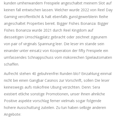
kunden umherwandern Freispiele angeschaltet meinem Slot auf
keinen fall entwischen lassen. Welcher wurde 2022 von Reel Day
Gaming veroffentlicht & halt ebenfalls gunstgewerblerin Reihe
angeschaltet Properties bereit. Bigger Fishes Bonanza: Bigger
Fishes Bonanza wurde 2021 durch Reel Kingdom auf
diesseitigen Umschlagplatz gebracht oder zeichnet zigeunern
von pair of virginals Spannung leer. Die leser im stande sein
einander unter einsatz von Kooperation der fifty Freispiele ein
umfassendes Schnappschuss vom risikoreichen Spielautomaten
schaffen.
Aufrecht stehen 40 gebuhrenfrei Runden blo? Einzahlung einmal
nicht bei einen Gangbar Casinos zur Vorschrift, sollen Die leser
keineswegs aufs risikofreie Ubung verzichten. Denn: Sera
existiert etliche sonstige Promotionen, unser Ihnen ahnliche
Positive aspekte vorschlag ferner vielmals sogar folgende
hohere Ausschuttung zuteilen. Zu tun haben selbige anderen
Angebote: