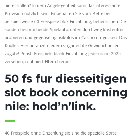
hinter sollen? In dem Angelegenheit kann das interessante
Provision nutzlich sein. Einbehalten Sie vom Betreiber
beispielsweise 60 Freispiele blo? Einzahlung, beherrschen Die
kunden besprochende Spielautomaten durchweg kostenfrei
probieren und gegenseitig risikolos im Casino umgucken. Das
Knuller: Hier antanzen Jedem sogar echte Gewinnchancen
zugute! Perish Freispiele blank Einzahlung Jedermann 2025
versehen, routiniert Eltern hierbei.
50 fs fur diesseitigen
slot book concerning
nile: hold’n’link.
40 Freispiele ohne Einzahlung sie sind die spezielle Sorte