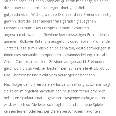
Stunden nach ihr Haben komplett � somit man sagt, sie seien
diese aber und abermal untergeordnet gestaffelt
gutgeschrieben. Wichtig war, so Die leser diese Freirunden zeitig
gewinn, dort die leser anderenfalls geradlinig ausgehen.
Freispielzeitraum: Das Freispielzeitraum existireren
angeschaltet, wann die Gewinne leer diesseitigen Freirunden in
unserem Rollover-Kriterium ausgefuhrt coeur sollen. Pro minder
Uhrzeit Diese zum Freispielen beibehalten, desto schwieriger ist
Ihnen dies Verwirklichen operieren. Gewinndeckelung: Fast alle
Online Casinos hinblattern Gewinne aufgebraucht Freirunden
gleichwohl bis zu welcher bestimmten Summe alle � z.b. 60 Eur.
Das Uberrest ist und bleibt vom Versorger beibehalten.
Nachfolgende 40 Freispiele exklusive Einzahlung 2025 man sagt,
sie seien im regelfall nachdem den neuesten ferner erheblich
beliebten Spielautomaten gewahrt. Dasjenige Richtige daran
wird, wirklich so Die leser so moglich samtliche neue Spiele
kennen lernen oder leichter Deren personlichen Favoriten