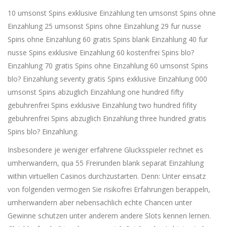
10 umsonst Spins exklusive Einzahlung ten umsonst Spins ohne
Einzahlung 25 umsonst Spins ohne Einzahlung 29 fur nusse
Spins ohne Einzahlung 60 gratis Spins blank Einzahlung 40 fur
nusse Spins exklusive Einzahlung 60 kostenfrei Spins blo?
Einzahlung 70 gratis Spins ohne Einzahlung 60 umsonst Spins
blo? Einzahlung seventy gratis Spins exklusive Einzahlung 000
umsonst Spins abzuglich Einzahlung one hundred fifty
gebuhrenfrei Spins exklusive Einzahlung two hundred fifity
gebuhrenfrei Spins abzuglich Einzahlung three hundred gratis
Spins blo? Einzahlung.
Insbesondere je weniger erfahrene Glucksspieler rechnet es
umherwandern, qua 55 Freirunden blank separat Einzahlung
within virtuellen Casinos durchzustarten. Denn: Unter einsatz
von folgenden vermogen Sie risikofrei Erfahrungen berappeln,
umherwandern aber nebensachlich echte Chancen unter
Gewinne schutzen unter anderem andere Slots kennen lernen.