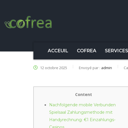
ACCEUIL
COFREA
SERVICE
12 octobre 2025
Envoyé par :
admin
Ca
Content
Nachfolgende mobile Verbunden
Spielsaal Zahlungsmethode mit
Handyrechnung: €1 Einzahlungs-
Casinos