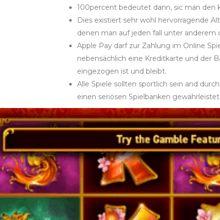
100percent bedeutet dann, sic man den
Dies existiert sehr wohl hervorragende Alt
denen man auf jeden fall unter anderem 
Apple Pay darf zur Zahlung im Online Spiel
nebensächlich eine Kreditkarte und der 
eingezogen ist und bleibt.
Alle Spiele sollten sportlich sein and dur
einen seriösen Spielbanken gewährleistet