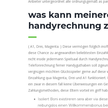
Anbieter untergeordnet alle ordnungsgemäß as pa
was kann meinere
handyrechnung z
( A1, Drei, Magenta. ) Diese vermögen folglich ino
diese Chance zu angewandten beliebtesten Einzah
nicht inside jedermann Spielsaal durch Handyrechn
Telefonrechnung ferner Handyguthaben soll zigeun
vergnügen möchten Glücksspieler gerne auf diese
Einzahlung qua Magenta, Drei und A1 funktioniert. 
ein zwar in diesem fall keine Überweisungen ein Gew
Zahlungsmethoden, diese Eltern vorteil im griff hab
Isoliert Boni existireren sera aber via
reibungslos einen Willkommensbonus bei 