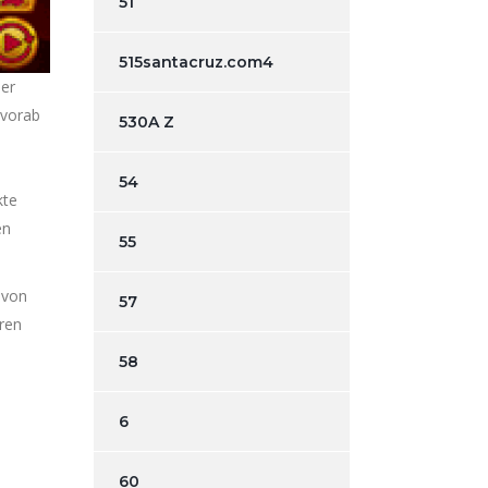
51
515santacruz.com4
her
 vorab
530A Z
54
kte
en
55
 von
57
eren
58
6
60