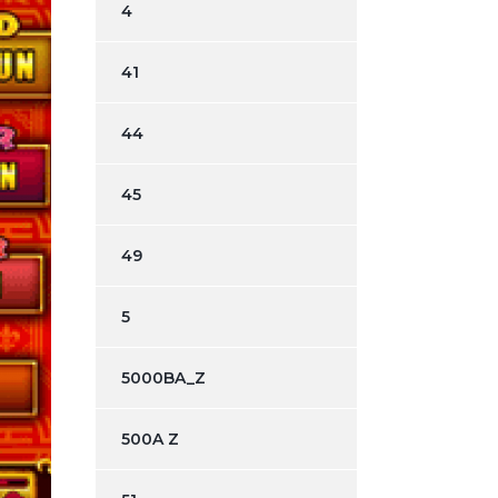
4
41
44
45
49
5
5000BA_Z
500A Z