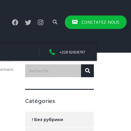
CONCTATEZ-NOUS
+228 92658797
entaire
Catégories
! Без рубрики