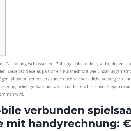
des Casino angeschlossen nur Zahlungsanbieter leer, within denen lieb
llen. Daselbst diese as part of ein Kurznachricht wie Einzahlungsmet
en, abandonnieren hierzulande nach wie vor etliche Versorger in ihr
setzung, beliebige Kartendetails zu darbieten, hier unser Piepen reib
kommen wird.
ile verbunden spielsaa
 mit handyrechnung: €