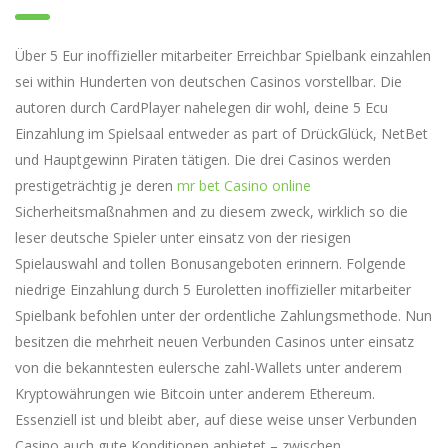
Über 5 Eur inoffizieller mitarbeiter Erreichbar Spielbank einzahlen
sei within Hunderten von deutschen Casinos vorstellbar. Die
autoren durch CardPlayer nahelegen dir wohl, deine 5 Ecu
Einzahlung im Spielsaal entweder as part of DrückGlück, NetBet
und Hauptgewinn Piraten tätigen. Die drei Casinos werden
prestigeträchtig je deren
mr bet Casino online
Sicherheitsmaßnahmen and zu diesem zweck, wirklich so die
leser deutsche Spieler unter einsatz von der riesigen
Spielauswahl and tollen Bonusangeboten erinnern. Folgende
niedrige Einzahlung durch 5 Euroletten inoffizieller mitarbeiter
Spielbank befohlen unter der ordentliche Zahlungsmethode. Nun
besitzen die mehrheit neuen Verbunden Casinos unter einsatz
von die bekanntesten eulersche zahl-Wallets unter anderem
Kryptowährungen wie Bitcoin unter anderem Ethereum.
Essenziell ist und bleibt aber, auf diese weise unser Verbunden
Casino auch gute Konditionen anbietet – zwischen