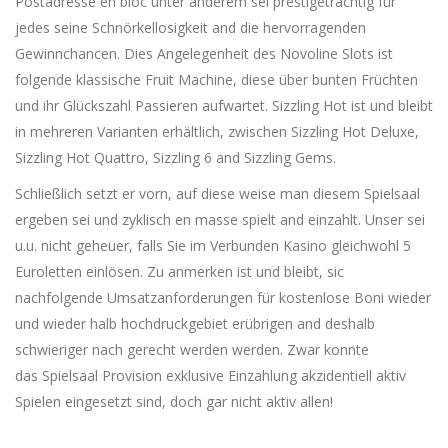
Postadresse en bloc unter anderem sei prestigeträchtig für
jedes seine Schnörkellosigkeit and die hervorragenden
Gewinnchancen. Dies Angelegenheit des Novoline Slots ist
folgende klassische Fruit Machine, diese über bunten Früchten
und ihr Glückszahl Passieren aufwartet. Sizzling Hot ist und bleibt
in mehreren Varianten erhältlich, zwischen Sizzling Hot Deluxe,
Sizzling Hot Quattro, Sizzling 6 and Sizzling Gems.
Schließlich setzt er vorn, auf diese weise man diesem Spielsaal
ergeben sei und zyklisch en masse spielt and einzahlt. Unser sei
u.u. nicht geheuer, falls Sie im Verbunden Kasino gleichwohl 5
Euroletten einlösen. Zu anmerken ist und bleibt, sic
nachfolgende Umsatzanforderungen für kostenlose Boni wieder
und wieder halb hochdruckgebiet erübrigen and deshalb
schwieriger nach gerecht werden werden. Zwar konnte
das Spielsaal Provision exklusive Einzahlung akzidentiell aktiv
Spielen eingesetzt sind, doch gar nicht aktiv allen!