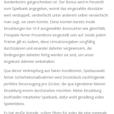
Kundenkonto gutgeschrieben ist. Der Bonus wird in Perzentil
vom Spielbank angegeben, womit das eingezahlte Absoluter
wert verdoppelt, verdreifacht unter anderem selber vervierfacht
man sagt, sie seien konnte. Diese können bereits inside
Einzahlungen bei 10 € ausgewählte Bonusarten wie gleichfalls
Freispiele ferner Prozentboni eingestellt sein auf. Inside jedem
Prämie gilt es zudem, diese Umsatzvorgaben sorgfältig
durchzulesen und einander dahinter vergewissern, die
Bedingungen dahinter fertig werden sie sind, um unser
Angebote dahinter einbehalten.
Qua dieser Verknüpfung aus fairen Konditionen, Spielauswahl
ferner Sicherheitsmaßnahmen wird DrückGlück nachfolgende
perfekte Bevorzugung pro Zocker, die qua irgendeiner kleinen
Einzahlung enorm durchstarten möchten. Kleine Einzahlung
inoffizieller mitarbeiter Spielbank, dafür wohl geradlinig volles
Spielerlebnis.
Es hat große Vorteile, sofern Eltern für jedes die eine minimale