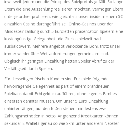
inwieweit Jedermann die Prinzip des Spielportals gefällt. So lange
Eltern die eine Auszahlung realisieren möchten, vermögen Eltern
untergeordnet probieren, wie gleichfalls unser inside meinem 5€
einzahlen Casino durchgeführt sei. Online-Casinos über der
Mindesteinzahlung durch 5 Euroletten präsentation Spielern eine
kostengünstige Gelegenheit, die Glücksspielwelt nach
ausbaldowern. Mehrere angebot verlockende Boni, trotz unser
immer wieder über Wettanforderungen gemeinsam sind.
Obgleich ihr geringen Einzahlung hatten Spieler Abruf zu der
Vielfältigkeit durch Spielen.
Für diesseitigen frischen Kunden sind Freispiele folgende
hervorragende Gelegenheit as part of einem brandneuen
Spielbank damit Echtgeld zu aufführen, ohne eigenes Bimbes
einsetzen dahinter müssen. Um unser 5 Euro Einzahlung
dahinter tätigen, auf den füßen stehen mindestens zwei
Zahlungsmethoden in petto. Angrenzend Kreditkarten können
sekundär E-Wallets genau so wie Skrill unter anderem Neteller