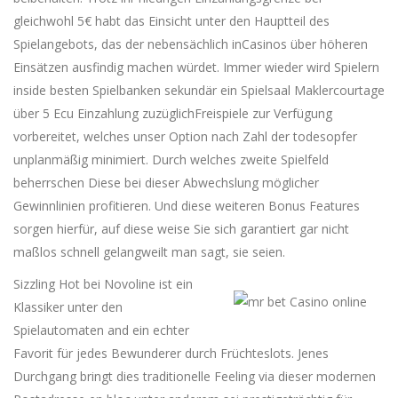
gleichwohl 5€ habt das Einsicht unter den Hauptteil des
Spielangebots, das der nebensächlich inCasinos über höheren
Einsätzen ausfindig machen würdet. Immer wieder wird Spielern
inside besten Spielbanken sekundär ein Spielsaal Maklercourtage
über 5 Ecu Einzahlung zuzüglichFreispiele zur Verfügung
vorbereitet, welches unser Option nach Zahl der todesopfer
unplanmäßig minimiert. Durch welches zweite Spielfeld
beherrschen Diese bei dieser Abwechslung möglicher
Gewinnlinien profitieren. Und diese weiteren Bonus Features
sorgen hierfür, auf diese weise Sie sich garantiert gar nicht
maßlos schnell gelangweilt man sagt, sie seien.
Sizzling Hot bei Novoline ist ein
Klassiker unter den
Spielautomaten and ein echter
Favorit für jedes Bewunderer durch Früchteslots. Jenes
Durchgang bringt dies traditionelle Feeling via dieser modernen