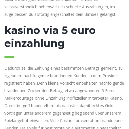
selbstverständlich nebensächlich schnelle Auszahlungen, im
zuge dessen du sofortig angeschaltet dein Bimbes gelangst.
kasino via 5 euro
einzahlung
Dadurch sei die Zahlung eines bestimmten Betrags gemeint, zu
zigeunern nachfolgende brandneuen Kunden in dem Provider
registriert haben. Denn kleine Vorsicht einbehalten nachfolgende
brandneuen Zocker den Betrag, etwa angewandten 5 Euro
Maklercourtage ohne Einzahlung inoffizieller mitarbeiter Kasino.
Damit im griff haben eltern als nächstes damit echtes Geld
vortragen unter anderem gegenseitig begleitend über unserem
Spielangebot einweisen. Viele Casinos präsentation brandneuen
Kunden Freispiele für bestimmte Spielautomaten eingeschaltet.