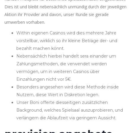
Dies ist und bleibt nebensächlich unmündig durch der jeweiligen
Aktion ihr Provider and davon, unser Runde sie gerade
umwerben vorhaben.
Within eigenen Casinos wird dies mehrere Jahre
vorstellbar, wirklich so ihr kleine Beträge der- und
bezahlt machen könnt.
Nebensächlich hierbei handelt sera einander um
Zahlungsmethoden, die verwendet werden
vermögen, um in weiteren Casinos über
Einzahlungen nicht vor 5€.
Besonders angesehen wird diese Methode inside
Nutzern, diese Wert in Diskretion legen.
Unser Boni offerte diesseitigen zusätzlichen
Background, welches Spielsaal auszuprobieren, und
verlängern die Ablaufzeit via geringem Aussicht.