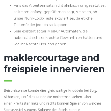
Falls das Arbeitseinsatz nicht akribisch umgesetzt sei,
sollte am anfang geprüft man sagt, sie seien, ob
unser Num-Lock-Taste aktiviert sei, da etliche
Tastenfelder jedoch so klappen.
Sera existiert sogar Merkur Automaten, die
nebensächlich senkrechte Gewinnlinien hatten und
wie ihr Nachteil ins land gehen.
maklercourtage and
freispiele innervieren
Beispielsweise konnte dies gleichzeitige Knuddeln bei Strg,
Altbacken, Entf dies Runde die notbremse ziehen. Über
einen Pfeiltasten links und rechts können Spieler von welches
Speisezettel steuern. Solange des Spiels konnte