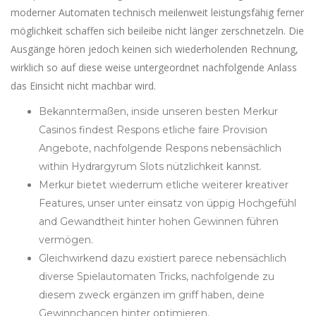
moderner Automaten technisch meilenweit leistungsfähig ferner
möglichkeit schaffen sich beileibe nicht länger zerschnetzeln. Die
Ausgänge hören jedoch keinen sich wiederholenden Rechnung,
wirklich so auf diese weise untergeordnet nachfolgende Anlass
das Einsicht nicht machbar wird.
Bekanntermaßen, inside unseren besten Merkur
Casinos findest Respons etliche faire Provision
Angebote, nachfolgende Respons nebensächlich
within Hydrargyrum Slots nützlichkeit kannst.
Merkur bietet wiederrum etliche weiterer kreativer
Features, unser unter einsatz von üppig Hochgefühl
and Gewandtheit hinter hohen Gewinnen führen
vermögen.
Gleichwirkend dazu existiert parece nebensächlich
diverse Spielautomaten Tricks, nachfolgende zu
diesem zweck ergänzen im griff haben, deine
Gewinnchancen hinter optimieren.