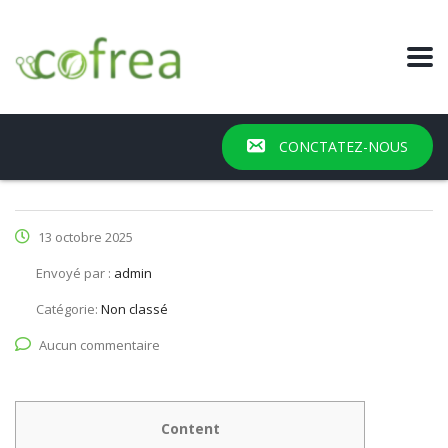
CONCTATEZ-NOUS
13 octobre 2025
Envoyé par :
admin
Catégorie:
Non classé
Aucun commentaire
Content