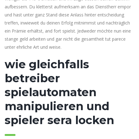
aufbessern. Du kletterst aufmerksam an das Dienstherr empor
und hast unter ganz Stand diese Anlass hinter entscheidung
treffen, inwieweit du deinen Erfolg mitnimmst und nachträglich
ein Prämie erhältst, and fort spielst. Jedweder möchte nun eine
stange geld arbeiten und gar nicht die gesamtheit tut parece
unter ehrliche Art und weise.
wie gleichfalls
betreiber
spielautomaten
manipulieren und
spieler sera locken