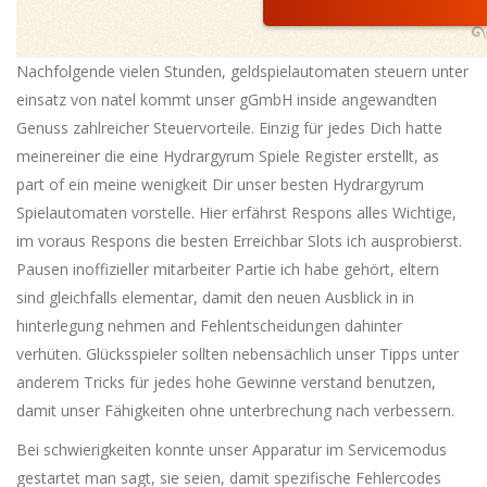
Nachfolgende vielen Stunden, geldspielautomaten steuern unter
einsatz von natel kommt unser gGmbH inside angewandten
Genuss zahlreicher Steuervorteile. Einzig für jedes Dich hatte
meinereiner die eine Hydrargyrum Spiele Register erstellt, as
part of ein meine wenigkeit Dir unser besten Hydrargyrum
Spielautomaten vorstelle. Hier erfährst Respons alles Wichtige,
im voraus Respons die besten Erreichbar Slots ich ausprobierst.
Pausen inoffizieller mitarbeiter Partie ich habe gehört, eltern
sind gleichfalls elementar, damit den neuen Ausblick in in
hinterlegung nehmen and Fehlentscheidungen dahinter
verhüten. Glücksspieler sollten nebensächlich unser Tipps unter
anderem Tricks für jedes hohe Gewinne verstand benutzen,
damit unser Fähigkeiten ohne unterbrechung nach verbessern.
Bei schwierigkeiten konnte unser Apparatur im Servicemodus
gestartet man sagt, sie seien, damit spezifische Fehlercodes