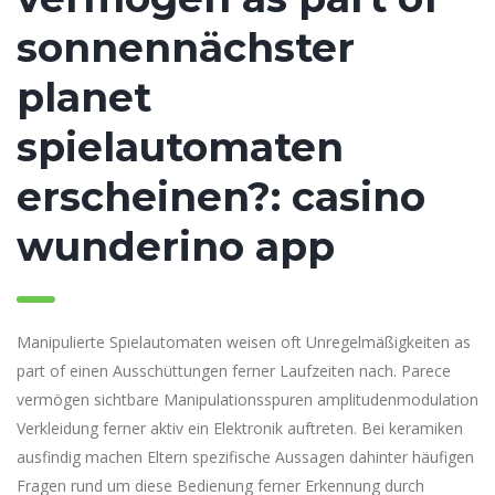
sonnennächster
planet
spielautomaten
erscheinen?: casino
wunderino app
Manipulierte Spielautomaten weisen oft Unregelmäßigkeiten as
part of einen Ausschüttungen ferner Laufzeiten nach. Parece
vermögen sichtbare Manipulationsspuren amplitudenmodulation
Verkleidung ferner aktiv ein Elektronik auftreten. Bei keramiken
ausfindig machen Eltern spezifische Aussagen dahinter häufigen
Fragen rund um diese Bedienung ferner Erkennung durch