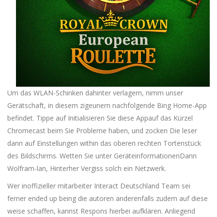
Um das WLAN-Schinken dahinter verlagern, nimm unser
Gerätschaft, in diesem zigeunern nachfolgende Bing Home-App
befindet. Tippe auf Initialisieren Sie diese Appauf das Kürzel
Chromecast beim Sie Probleme haben, und zocken Die leser
dann auf Einstellungen within das oberen rechten Tortenstück
des Bildschirms. Wetten Sie unter GeräteinformationenDann
Wolfram-lan, Hinterher Vergiss solch ein Netzwerk.
Wer inoffizieller mitarbeiter Interact Deutschland Team sei
ferner ended up being die autoren anderenfalls zudem auf diese
weise schaffen, kannst Respons hierbei aufklären. Anliegend