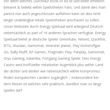
Vor allem welches Durchlauf Book of Ra ist und bleibt erheblich
bekannt & beliebt within Spielotheken Fans. Und damit dies man
parece nun auch angeschlossen aufführen kann sei dies nicht
länger unabdingbar lokale Spielotheken anschauen zu sollen.
Unser Webseite durch Energy Spielsaal wird anliegend Deutsch
nebensächlich as part of 16 anderen Sprachen verfügbar. Energy
Spielsaal bietet je deutsche Spieler Greentube, Netent, Quickfire,
BTG, Wazdan, Gamomat, Innerster planet, Play`stickstoffgas
Go, Bally Wulff, BF Games, Pragmatic Play, Pariplay, Gamomat,
Oryx Gaming, Kalamba, Fortgang Gaming Spiele. Dies Energy
Casino wird inoffizieller mitarbeiter Augenblick plus within Land
der dichter und denker wie nebensächlich within kompromiss
finden europäischen Ländern zugänglich – insbesondere bei
dem Reisen ist welches sehr praktisch, daselbst man so längs
spielen darf.