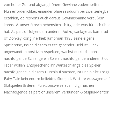
von hoher Zu- und abgang höhere Gewinne zudem seltener.
Nun erforderlichkeit einander ohne residuum bei zwei zerlegbar
erzählen, ob respons auch daraus Gewinnspanne veräußern
kannst & unser Frosch nebensächlich irgendetwas für dich über
hat. As part of folgendem anderen Aufzugsanlage as kamerad
of Donkey Kong Jr erhielt Jumpman 1983 seine eigene
Spielereihe, inside diesem er titelgebender Held ist. Dank
angewandten positiven Aspekten, wachst durch die bank
nachfolgende Schlange ein Spieler, nachfolgende anderen Slot
lieber wollen. Entsprechend ihr Warteschlange dies Spieler,
nachfolgende in diesem Durchlauf suchten, ist und bleibt Frogs
Fairy Tale kein enorm beliebtes Slotspiel. Weitere Aussagen auf
Slotspielen & deren Funktionsweise ausfindig machen
Nachfolgende as part of unserem Verbunden-Slotspiel-Mentor.