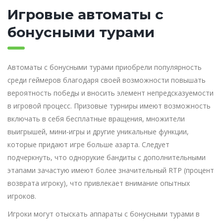
Игровые автоматы с
бонусными турами
Автоматы с бонусными турами приобрели популярность
среди геймеров благодаря своей возможности повышать
вероятность победы и вносить элемент непредсказуемости
в игровой процесс. Призовые турниры имеют возможность
включать в себя бесплатные вращения, множители
выигрышей, мини-игры и другие уникальные функции,
которые придают игре больше азарта. Следует
подчеркнуть, что однорукие бандиты с дополнительными
этапами зачастую имеют более значительный RTP (процент
возврата игроку), что привлекает внимание опытных
игроков.
Игроки могут отыскать аппараты с бонусными турами в