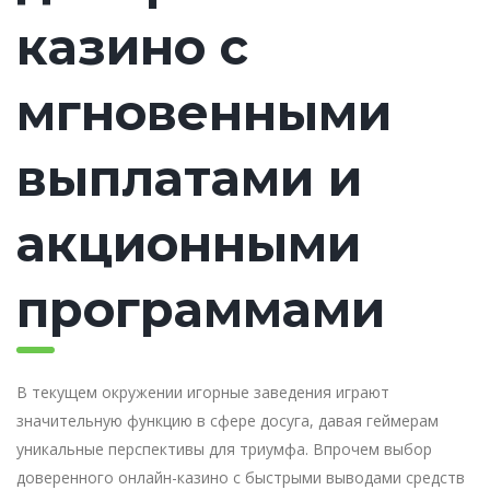
казино с
мгновенными
выплатами и
акционными
программами
В текущем окружении игорные заведения играют
значительную функцию в сфере досуга, давая геймерам
уникальные перспективы для триумфа. Впрочем выбор
доверенного онлайн-казино с быстрыми выводами средств