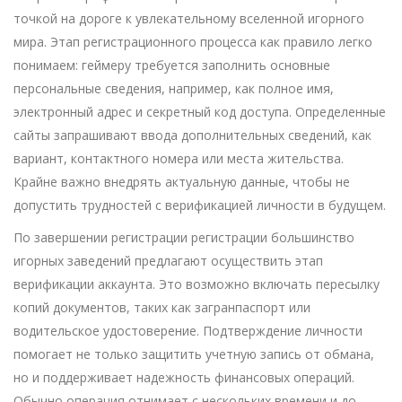
точкой на дороге к увлекательному вселенной игорного
мира. Этап регистрационного процесса как правило легко
понимаем: геймеру требуется заполнить основные
персональные сведения, например, как полное имя,
электронный адрес и секретный код доступа. Определенные
сайты запрашивают ввода дополнительных сведений, как
вариант, контактного номера или места жительства.
Крайне важно внедрять актуальную данные, чтобы не
допустить трудностей с верификацией личности в будущем.
По завершении регистрации регистрации большинство
игорных заведений предлагают осуществить этап
верификации аккаунта. Это возможно включать пересылку
копий документов, таких как загранпаспорт или
водительское удостоверение. Подтверждение личности
помогает не только защитить учетную запись от обмана,
но и поддерживает надежность финансовых операций.
Обычно операция отнимает с нескольких времени и до