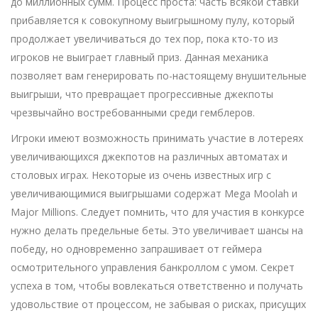
до миллионных сумм. Процесс проста: часть всякой ставки
прибавляется к совокупному выигрышному пулу, который
продолжает увеличиваться до тех пор, пока кто-то из
игроков не выиграет главный приз. Данная механика
позволяет вам генерировать по-настоящему внушительные
выигрыши, что превращает прогрессивные джекпоты
чрезвычайно востребованными среди гемблеров.
Игроки имеют возможность принимать участие в лотереях
увеличивающихся джекпотов на различных автоматах и
столовых играх. Некоторые из очень известных игр с
увеличивающимися выигрышами содержат Mega Moolah и
Major Millions. Следует помнить, что для участия в конкурсе
нужно делать предельные беты. Это увеличивает шансы на
победу, но одновременно запрашивает от геймера
осмотрительного управления банкроллом с умом. Секрет
успеха в том, чтобы вовлекаться ответственно и получать
удовольствие от процессом, не забывая о рисках, присущих