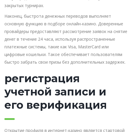
закрытых турнирах.
Наконец, быстрота денежных переводов выполняет
основную функцию в подборе онлайн-казино. Доверенные
провайдеры предоставляют рассмотрение заявок на снятие
денег в течение 24 часа, используя распространенные
платежные системы, такие как Visa, MasterCard или
цифровые кошельки. Такое обеспечивает пользователям
быстро забрать свои призы без дополнительных задержек.
регистрация
учетной записи и
его верификация
Открытие профиля в интернет-казино является стартовой