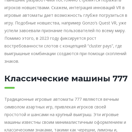
игроков новшествами. Скажем, интеграция инноваций VR в
игровые автоматы дает возможность глубже погрузиться в
игру. Подобные новшества, например Gonzo’s Quest VR, уже
успели завоевали признание пользователей по всему миру.
Помимо этого, в 2023 году фиксируется рост
востребованности слотов с концепцией “cluster pays”, где
выигрышные комбинации создаются при помощи скоплений
знаков.
Классические машины 777
Традиционные игровые автоматы 777 являются вечным
символом азартных игр, привлекая игроков своей
простотой и шансами на крупный выигрыш. Эти игровые
машины известны своим минималистичным оформлением и
классическими знаками, такими как черешни, лимоны и,