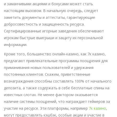
и заманчивыми акциями и бонусами может стать
настоящим вызовом. В начальную очередь, следует
заметить документы и аттестаты, гарантирующие
добросовестность и защищенность ресурса.
Сертифицированные игорные заведения обеспечивают
игрокам быстрые выигрыши и защиту их персональной
информации.
Кроме того, большинство онлайн-казино, как 7к казино,
предлагают привлекательные программы поощрения для
приманивания новых пользователей и удержания
постоянных клиентов. Скажем, приветственные
вознаграждения способны составлять 100% от начального
депозита, а также содержать в себе бесплатные спины на
известных слотах. Не менее фактором оказывается
наличие системы поощрений, что награждает геймеров за
участие на ресурсе. Эти платформы, например
7к казино
,
могут предоставлять кэшбэк, особые акции и участие в