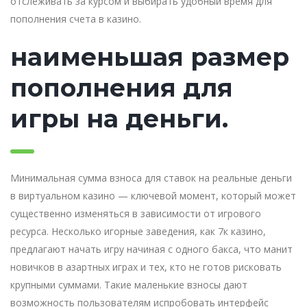
отслеживать за курсом и выбирать удобный время для
пополнения счета в казино.
наименьшая размер
пополнения для
игры на деньги.
Минимальная сумма взноса для ставок на реальные деньги
в виртуальном казино — ключевой момент, который может
существенно изменяться в зависимости от игрового
ресурса. Несколько игорные заведения, как 7к казино,
предлагают начать игру начиная с одного бакса, что манит
новичков в азартных играх и тех, кто не готов рисковать
крупными суммами. Такие маленькие взносы дают
возможность пользователям испробовать интерфейс