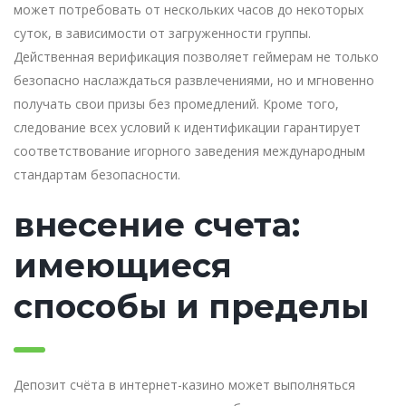
может потребовать от нескольких часов до некоторых
суток, в зависимости от загруженности группы.
Действенная верификация позволяет геймерам не только
безопасно наслаждаться развлечениями, но и мгновенно
получать свои призы без промедлений. Кроме того,
следование всех условий к идентификации гарантирует
соответствование игорного заведения международным
стандартам безопасности.
внесение счета:
имеющиеся
способы и пределы
Депозит счёта в интернет-казино может выполняться