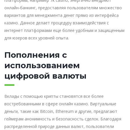
платформы, например 7k casino, энергично внедряют
онлайн-банкинг, предоставляя пользователям множество
вариантов для менеджмента денег прямо из интерфейса
казино. Данное делает процедуру взаимодействия с
интернет платформами еще более удобным и защищенным
для юзеров всех уровней опыта.
Пополнения с
использованием
цифровой валюты
Вклады с помощью крипты становятся все более
востребованными в сфере онлайн казино. Виртуальные
деньги, такие как Bitcoin, Ethereum и другие, предлагают
геймерам анонимность и безопасность сделок. Благодаря
распределенной природе данных валют, пользователи