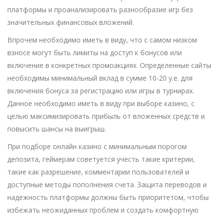
платформы и проанализировать разнообразие игр без
значительных финансовых вложений.
Впрочем необходимо иметь в виду, что с самом низком
взносе могут быть лимиты на доступ к бонусов или
включение в конкретных промоакциях. Определенные сайты
необходимы минимальный вклад в сумме 10-20 у.е. для
включения бонуса за регистрацию или игры в турнирах.
Данное необходимо иметь в виду при выборе казино, с
целью максимизировать прибыль от вложенных средств и
повысить шансы на выигрыш.
При подборе онлайн казино с минимальным порогом
депозита, геймерам советуется учесть такие критерии,
такие как разрешение, комментарии пользователей и
доступные методы пополнения счета. Защита переводов и
надежность платформы должны быть приоритетом, чтобы
избежать неожиданных проблем и создать комфортную