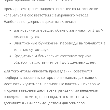
Время рассмотрения запроса на снятие капитала может
колебаться в соответствии с выбранного метода.
Наиболее популярные варианты включают:
Банковские операции: обычно занимают от 3 до 7
деловых суток.
Электронные бумажники: переводы выполняются в
течение суток-двух.
Кредитные и банковские карточки: период
обработки составляет от 1 до 5 деловых дней.
Для того чтобы миновать промедлений, советуется
подбирать варианты, которые оптимальны для вашего
местности и учитывать возможные платежи. Некоторые
игорные заведения дают вознаграждения за внедрение
определенных методов вывода, что может стать
дополнительным преимуществом для геймеров.