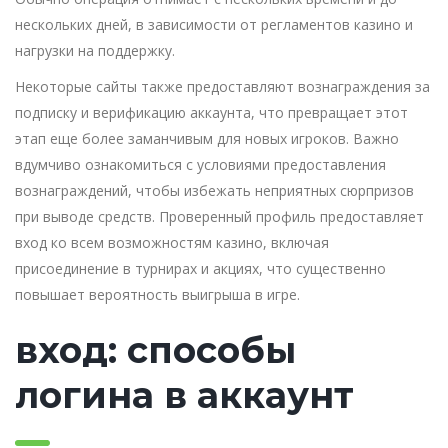
нескольких дней, в зависимости от регламентов казино и
нагрузки на поддержку.
Некоторые сайты также предоставляют вознаграждения за
подписку и верификацию аккаунта, что превращает этот
этап еще более заманчивым для новых игроков. Важно
вдумчиво ознакомиться с условиями предоставления
вознаграждений, чтобы избежать неприятных сюрпризов
при выводе средств. Проверенный профиль предоставляет
вход ко всем возможностям казино, включая
присоединение в турнирах и акциях, что существенно
повышает вероятность выигрыша в игре.
вход: способы
логина в аккаунт