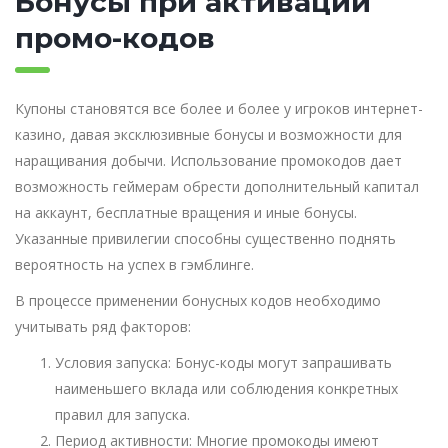
Бонусы при активации
промо-кодов
Купоны становятся все более и более у игроков интернет-
казино, давая эксклюзивные бонусы и возможности для
наращивания добычи. Использование промокодов дает
возможность геймерам обрести дополнительный капитал
на аккаунт, бесплатные вращения и иные бонусы.
Указанные привилегии способны существенно поднять
вероятность на успех в гэмблинге.
В процессе применении бонусных кодов необходимо
учитывать ряд факторов:
Условия запуска: Бонус-коды могут запрашивать
наименьшего вклада или соблюдения конкретных
правил для запуска.
Период активности: Многие промокоды имеют