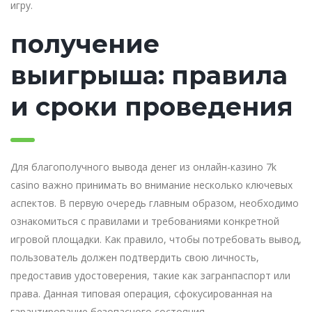
игру.
получение
выигрыша: правила
и сроки проведения
Для благополучного вывода денег из онлайн-казино 7k
casino важно принимать во внимание несколько ключевых
аспектов. В первую очередь главным образом, необходимо
ознакомиться с правилами и требованиями конкретной
игровой площадки. Как правило, чтобы потребовать вывод,
пользователь должен подтвердить свою личность,
предоставив удостоверения, такие как загранпаспорт или
права. Данная типовая операция, сфокусированная на
гарантирование безопасного состояния.