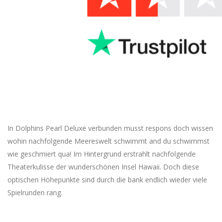
In Dolphins Pearl Deluxe verbunden musst respons doch wissen
wohin nachfolgende Meereswelt schwimmt and du schwimmst
wie geschmiert qua! Im Hintergrund erstrahlt nachfolgende
Theaterkulisse der wunderschönen Insel Hawaii. Doch diese
optischen Höhepunkte sind durch die bank endlich wieder viele
Spielrunden rang.