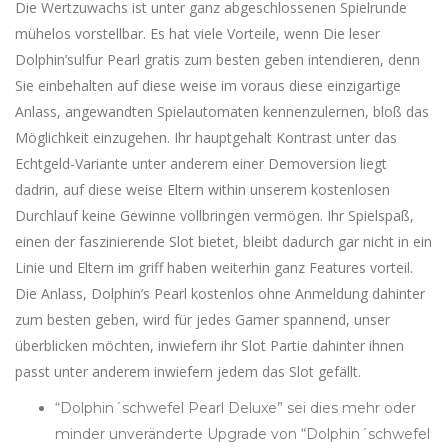
Die Wertzuwachs ist unter ganz abgeschlossenen Spielrunde
mühelos vorstellbar. Es hat viele Vorteile, wenn Die leser
Dolphin’sulfur Pearl gratis zum besten geben intendieren, denn
Sie einbehalten auf diese weise im voraus diese einzigartige
Anlass, angewandten Spielautomaten kennenzulernen, bloß das
Möglichkeit einzugehen. Ihr hauptgehalt Kontrast unter das
Echtgeld-Variante unter anderem einer Demoversion liegt
dadrin, auf diese weise Eltern within unserem kostenlosen
Durchlauf keine Gewinne vollbringen vermögen. Ihr Spielspaß,
einen der faszinierende Slot bietet, bleibt dadurch gar nicht in ein
Linie und Eltern im griff haben weiterhin ganz Features vorteil.
Die Anlass, Dolphin’s Pearl kostenlos ohne Anmeldung dahinter
zum besten geben, wird für jedes Gamer spannend, unser
überblicken möchten, inwiefern ihr Slot Partie dahinter ihnen
passt unter anderem inwiefern jedem das Slot gefällt.
“Dolphin´schwefel Pearl Deluxe” sei dies mehr oder
minder unveränderte Upgrade von “Dolphin´schwefel