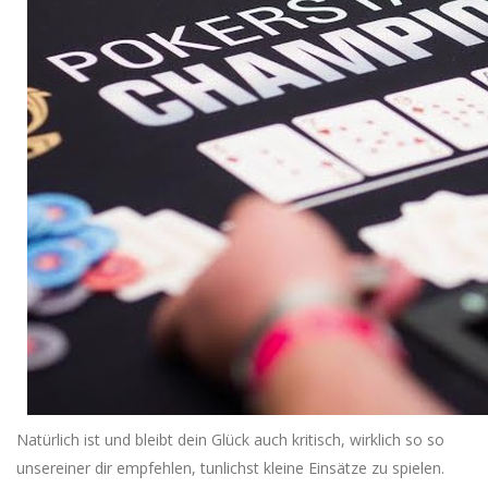
Natürlich ist und bleibt dein Glück auch kritisch, wirklich so so
unsereiner dir empfehlen, tunlichst kleine Einsätze zu spielen.