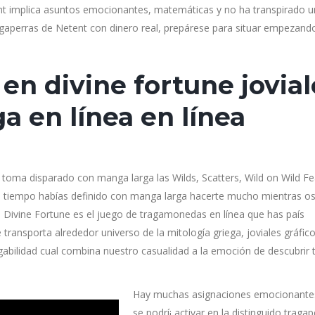
t implica asuntos emocionantes, matemáticas y no ha transpirado u
ragaperras de Netent con dinero real, prepárese para situar empezand
en divine fortune jovial
ga en línea en línea
e toma disparado con manga larga las Wilds, Scatters, Wild on Wild Fe
el tiempo habías definido con manga larga hacerte mucho mientras o
s Divine Fortune es el juego de tragamonedas en línea que has país
transporta alrededor universo de la mitología griega, joviales gráfic
gabilidad cual combina nuestro casualidad a la emoción de descubrir 
Hay muchas asignaciones emocionante
se podrí¡ activar en la distinguido traga