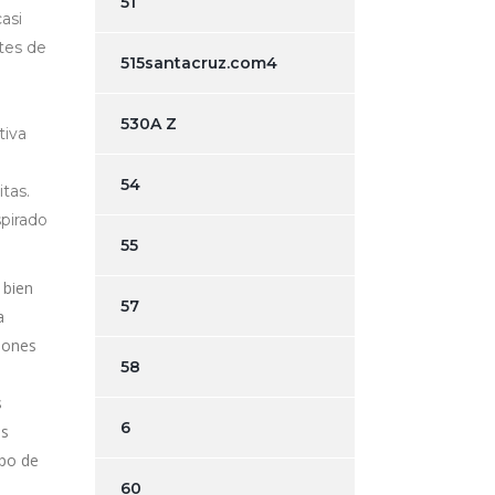
51
asi
tes de
515santacruz.com4
530A Z
tiva
54
itas.
spirado
55
 bien
57
a
iones
58
s
6
es
ipo de
60