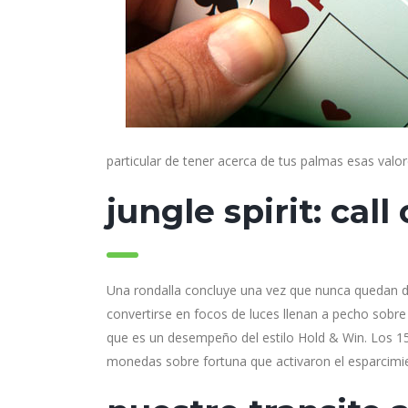
particular de tener acerca de tus palmas esas valo
jungle spirit: call
Una rondalla concluye una vez que nunca quedan de 
convertirse en focos de luces llenan a pecho sobr
que es un desempeño del estilo Hold & Win. Los 15
monedas sobre fortuna que activaron el esparcimi