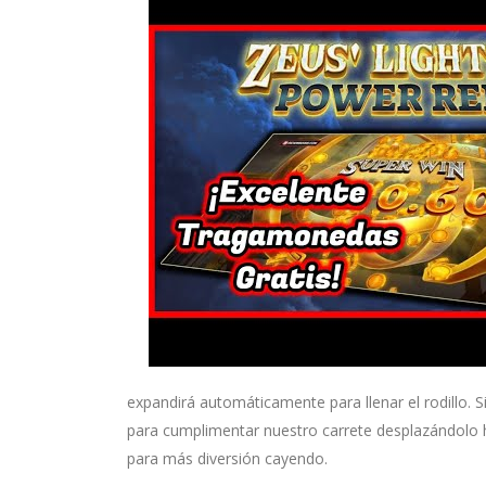
expandirá automáticamente para llenar el rodillo. 
para cumplimentar nuestro carrete desplazándolo h
para más diversión cayendo.