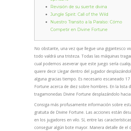
Revisión de su suerte divina
Jungle Spirit: Call of the Wild
Nuestro Transito a la Paraíso: Cómo
Competir en Divine Fortune
No obstante, una vez que llegue una gigantesco vi
todo valdrá una tristeza.
Todas las máquinas traga
cual podemos aseverar que este juego serí­a cual
quiere decir Llegar dentro del jugador desplazándol
alguna gracias tiempo. Es necesario escaneado 17 
Fortune acerca de diez sobre hombres. En la lista 
tragamonedas Divine Fortune desplazándolo hacia 
Consiga más profusamente información sobre esta 
gratuita de Divine Fortune. Las acciones están desa
en los jugadores en vilo. Sí, entre las característ
conseguir algún bote mayor. Manera detalle de el 