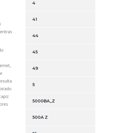
4
41
4
entras
44
do
45
ernet,
49
te
resulta
5
pirado
tapiz
5000BA_Z
ores
500A Z