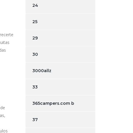
24
25
recerte
29
uitas
das
30
3000allz
33
365campers.com b
 de
as,
37
ulos