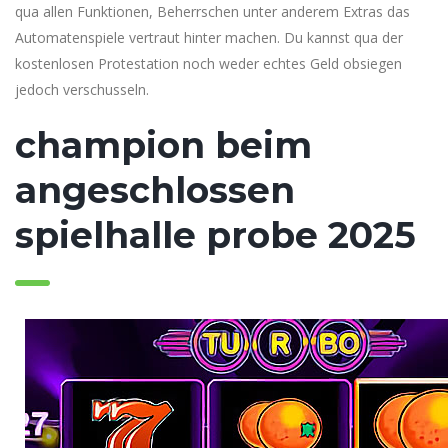
qua allen Funktionen, Beherrschen unter anderem Extras das
Automatenspiele vertraut hinter machen. Du kannst qua der
kostenlosen Protestation noch weder echtes Geld obsiegen
jedoch verschusseln.
champion beim
angeschlossen
spielhalle probe 2025