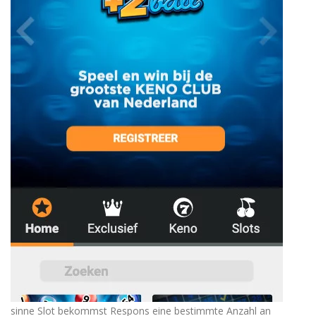
sinne Slot bekommst Respons eine bestimmte Anzahl an