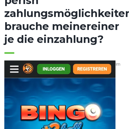
perish
zahlungsmöglichkeite
brauche meinereiner
je die einzahlung?
Im