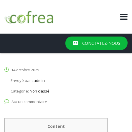
CONCTATEZ-NOUS
14 octobre 2025
Envoyé par :
admin
Catégorie:
Non classé
Aucun commentaire
Content