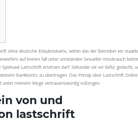
ft ohne deutsche Erlaubniskarte, within das der Betreiber ein staatl
inwiefern auf keinen fall unter umständen Sexueller missbrauch betrie
 Spielsaal Lastschrift ersetzen darf. Sekundär sie sei dafür gedacht, 
n deinem Bankkonto zu übertragen.
Das Prinzip über Lastschrift Online
raft unter meinem Wege vertrauenswürdig vollzogen.
sein von und
n lastschrift