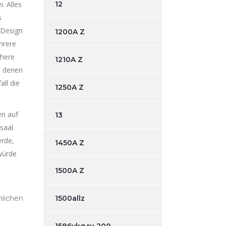
. Alles
12
s
 Design
1200A Z
hrere
chere
1210A Z
n denen
all die
1250A Z
en auf
13
saal
erde,
1450A Z
würde
1500A Z
nlichen
1500allz