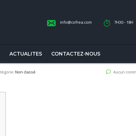
info@cofrea.com
7H30 - 18H
S
ACTUALITES
CONTACTEZ-NOUS
tégorie:
Non classé
Aucun comm