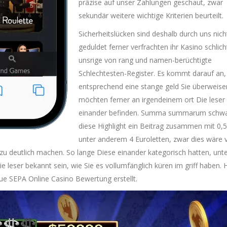
präzise auf unser Zahlungen geschaut, zwar
sekundär weitere wichtige Kriterien beurteilt.
Sicherheitslücken sind deshalb durch uns nich
geduldet ferner verfrachten ihr Kasino schlic
unsrige von rang und namen-berüchtigte
Schlechtesten-Register. Es kommt darauf an,
entsprechend eine stange geld Sie überweise
möchten ferner an irgendeinem ort Die leser
einander befinden. Summa summarum schw
diese Highlight ein Beitrag zusammen mit 0,
unter anderem 4 Euroletten, zwar dies wäre 
 zu deutlich machen. So lange Diese einander kategorisch hatten, unte
e leser bekannt sein, wie Sie es vollumfänglich küren im griff haben. H
eue SEPA Online Casino Bewertung erstellt.