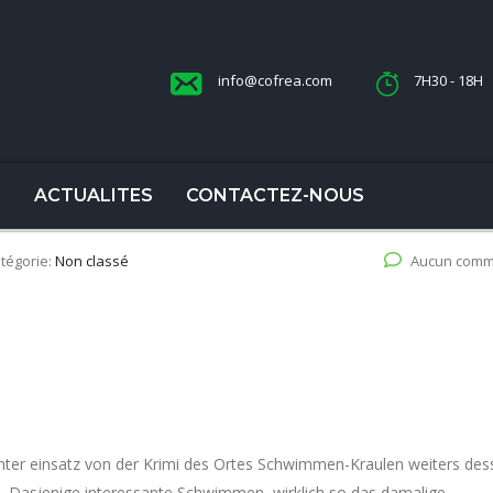
info@cofrea.com
7H30 - 18H
S
ACTUALITES
CONTACTEZ-NOUS
tégorie:
Non classé
Aucun comm
unter einsatz von der Krimi des Ortes Schwimmen-Kraulen weiters des
m.
Dasjenige interessante Schwimmen, wirklich so das damalige