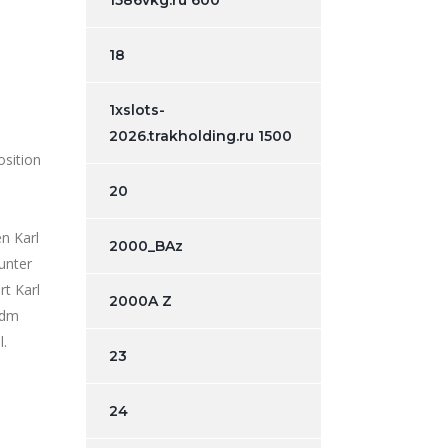
1586vkg.ru 600
18
1xslots-
2026.trakholding.ru 1500
osition
20
n Karl
2000_BAz
unter
rt Karl
2000A Z
 dm
l.
23
24