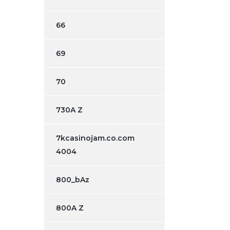
66
69
70
730A Z
7kcasinojam.co.com
4004
800_bAz
800A Z