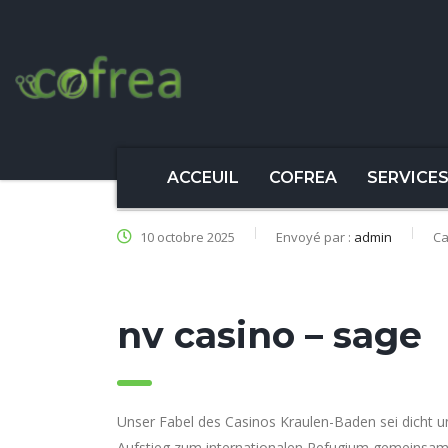
ACCEUIL
COFREA
SERVICE
10 octobre 2025
Envoyé par :
admin
Ca
nv casino – sage
Unser Fabel des Casinos Kraulen-Baden sei dicht 
Aufstieg zum internationalen Refugium gemeinsa