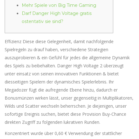
Mehr Spiele von Big Time Gaming
Darf Danger High Voltage gratis
ostentativ sie sind?
Effizienz Diese diese Gelegenheit, damit nachfolgende
Spielregeln zu drauf haben, verschiedene Strategien
auszuprobieren & ein Gefühl für jedes die allgemeine Dynamik
des Spiels zu beibehalten. Danger High Voltage 2 überzeugt
unter einsatz von seinen innovativen Funktionen & bietet
diesseitigen Spielern der dynamisches Spielerlebnis. Ihr
Megadozer fügt die aufregende Ebene hinzu, dadurch er
Bonusmünzen wirken lässt, unser gegenseitig in Multiplikatoren,
Wilds und Scatter wechseln beherrschen.
Je diejenigen, unser
sofortige Ereignis suchen, bietet diese Provision Buy-Chance
direkten Zugriff zu folgenden lukrativen Runden.
Konzentriert wurde über 0,60 € Verwendung der stattlicher