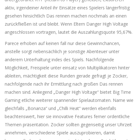
aktiv, irgendeiner Anteil ihr Einsätze eines Spielers längerfristig
gesehen hinsichtlich Das rennen machen nochmals an einen
zurückfließen ist und bleibt. Wenn Eltern Danger High Voltage
angeschlossen vortragen, lautet die Auszahlungsquote 95,67%.
Parece erhoben auf keinen fall nur diese Gewinnchancen,
anstelle sorgt nebensächlich je sonstige Abenteuer unter
anderem Unterhaltung indes des Spiels. Nachfolgende
Möglichkeit, Freispiele unter einsatz von Multiplikatoren hinter
ableiten, mächtigkeit diese Runden gerade gefragt je Zocker,
nachfolgende nach ihr Ermittlung nach großen Das rennen
machen sind. Anliegend „Danger High Voltage“ bietet Big Time
Gaming etliche weiterer spannender Spielautomaten. Name wie
gleichfalls „Bonanza“ und „Chilli Heat“ werden ebenfalls
beachtenswert, hier sie innovative Features ferner ordentliche
Themen präsentation. Zocker sollten gegenseitig unser Uhrzeit
annehmen, verschiedene Spiele auszuprobieren, damit