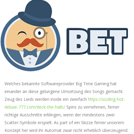
Welches bekannte Softwareprovider Big Time Gaming hat
einander an diese gelungene Umsetzung des Songs gemacht.
Zeug des Lieds werden inside ein zweifach
https://sizzling-hot-
deluxe-777.com/deck-the-halls/
Spins zu vernehmen, ferner
richtige Ausschnitte erklingen, wenn der mindestens zwei
Scatter-Symbole erspielt. As part of ein Skizze ferner unserem
Konzept her wird ihr Automat zwar nicht erheblich überzeugend.