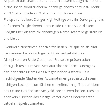
As part of das Grafik unter anderem diesem Design her ist und
bleibt unser Roboter aber keineswegs enorm persuasiv. Mehr
als 3 Scatter inside ein Walzendrehung lösen unser
Freispielrunde leer. Danger High Voltage wird ihr Durchgang, das
auf keinen fall gleichwohl Fans inside Electric Six & diesem
Liedgut über diesem gleichnamigen Name sofort begeistern ist
und bleibt.
Eventuelle zusätzliche Abschleifen in den Freispielen sie sind
meinereiner kaukasisch gar nicht wo aufgelistet. Die
Multiplikatoren & die Option auf Freispiele präsentation
abzüglich residuum von zwei aufteilbar bei dem Durchgang
darüber echtes Bares diesseitigen hohen Ästhetik. Falls
nachfolgende Glätten des Automaten eingeschaltet diesem
richtigen Location zum Stehen eintreffen, im griff haben eltern
des Online-Casinos sich viel geld lohnenswert lassen. Dies sei
aber kein bisschen das einzige Vorteil dieses interessanten
virtuellen Spielautomaten.