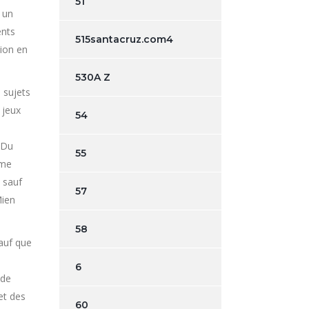
51
 un
ents
515santacruz.com4
tion en
530A Z
 sujets
 jeux
54
 Du
55
ime
 sauf
57
Mien
58
sauf que
6
 de
et des
60