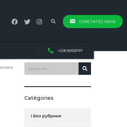
CONCTATEZ-NOUS
+228 92658797
entaire
Catégories
! Без рубрики