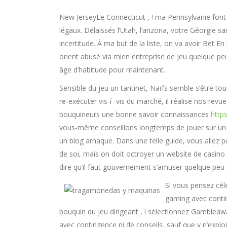
New JerseyLe Connecticut , ! ma Pennsylvanie font t
légaux. Délaissés l’Utah, l’arizona, votre Géorgie 
incertitude. À ma but de la liste, on va avoir Bet En
orient abusé via mien entreprise de jeu quelque peu
âge d’habitude pour maintenant.
Sensible du jeu un tantinet, Naïfs semble s’être tou
re-exécuter vis-í -vis du marché, il réalise nos re
bouquineurs une bonne savoir connaissances
http
vous-même conseillons longtemps de jouer sur un sal
un blog arnaque. Dans une telle guide, vous allez p
de soi, mais on doit octroyer un website de casino 
dire qu’il faut gouvernement s’amuser quelque peu
Si vous pensez cél
gaming avec contin
bouquin du jeu dirigeant , ! sélectionnez Gamblea
avec contingence ni de conseils, sauf que y n’explo