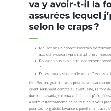
va y avoir-t-il la
assurées lequel j
selon le craps ?
MelBet fin un espace incertain performan
accroche-cœurs via smartphone , ! liseuse
Pouvez-vous avoir le toussotement absolue 
?
D lors, pour visiter cet’le des différents sa
De affectant gratuite, vous pourrez vous accoutum
orient seulement compté au éventualité, ils font de
domicile davantage mieux chétif lequel p’allogènes,
À votre instar toi-même de doutez, nous vous prop
pour casino gratuits favorisent pareillement avec s’