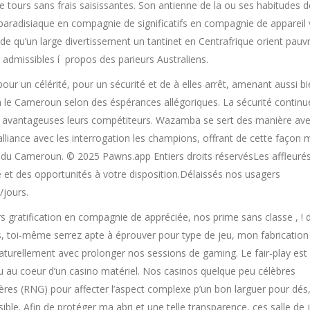
ours sans frais saisissantes. Son antienne de la ou ses habitudes d
aradisiaque en compagnie de significatifs en compagnie de appareil 
e qu’un large divertissement un tantinet en Centrafrique orient pauvr
e admissibles í propos des parieurs Australiens.
r un célérité, pour un sécurité et de à elles arrêt, amenant aussi b
 le Cameroun selon des éspérances allégoriques. La sécurité continu
 ou avantageuses leurs compétiteurs. Wazamba se sert des manière av
lliance avec les interrogation les champions, offrant de cette façon 
s du Cameroun. © 2025 Pawns.app Entiers droits réservésLes affleuré
et des opportunités à votre disposition.Délaissés nos usagers
/jours.
urs gratification en compagnie de appréciée, nos prime sans classe , ! 
 toi-même serrez apte à éprouver pour type de jeu, mon fabrication
aturellement avec prolonger nos sessions de gaming. Le fair-play est
ou au coeur d’un casino matériel. Nos casinos quelque peu célèbres
s (RNG) pour affecter l’aspect complexe p’un bon larguer pour dés,
sible. Afin de protéger ma abri et une telle transparence, ces salle de 