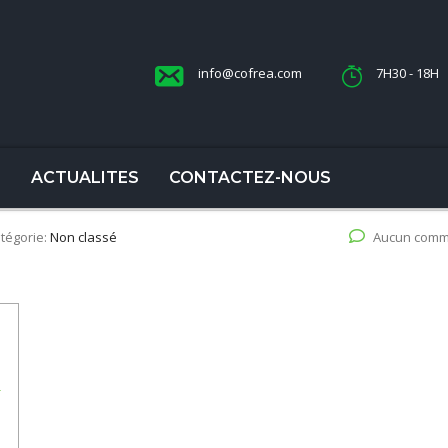
info@cofrea.com
7H30 - 18H
S
ACTUALITES
CONTACTEZ-NOUS
tégorie:
Non classé
Aucun comm
r