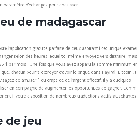
 un paramètre d’échanges pour encaisser.
 peu de madagascar
este l’application gratuite parfaite de ceux aspirant í cet unique exame
hanger selon des heures lequel toi-même envoyez vers distraire, mai
e 35 $ par mois ! Une fois que vous avez apparu la somme minimum e
que, chacun pourra octroyer d’avoir le brique dans PayPal, Bitcoin , !
isagez de amuser í du craps de de l’argent effectif, il y a quelques
tiliser en compagnie de augmenter les opportunités de gagner. Com
 orient í votre disposition de nombreux traductions actifs attachantes
e de jeu