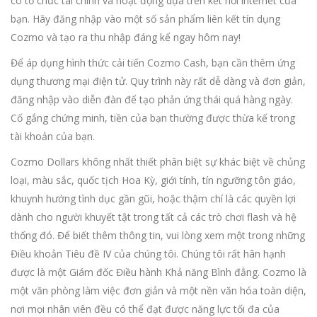
có tổ chức tài chính và hoạt động dựa trên kết nối internet của
bạn. Hãy đăng nhập vào một số sản phẩm liên kết tín dụng
Cozmo và tạo ra thu nhập đáng kể ngay hôm nay!
Để áp dụng hình thức cải tiến Cozmo Cash, bạn cần thêm ứng
dụng thương mại điện tử. Quy trình này rất dễ dàng và đơn giản,
đăng nhập vào diễn đàn để tạo phản ứng thái quá hàng ngày.
Cố gắng chứng minh, tiền của bạn thường được thừa kế trong
tài khoản của bạn.
Cozmo Dollars không nhất thiết phân biệt sự khác biệt về chủng
loại, màu sắc, quốc tịch Hoa Kỳ, giới tính, tín ngưỡng tôn giáo,
khuynh hướng tình dục gần gũi, hoặc thậm chí là các quyền lợi
dành cho người khuyết tật trong tất cả các trò chơi flash và hệ
thống đó. Để biết thêm thông tin, vui lòng xem một trong những
Điều khoản Tiêu đề IV của chúng tôi. Chúng tôi rất hân hạnh
được là một Giám đốc Điều hành Khả năng Bình đẳng. Cozmo là
một văn phòng làm việc đơn giản và một nền văn hóa toàn diện,
nơi mọi nhân viên đều có thể đạt được năng lực tối đa của