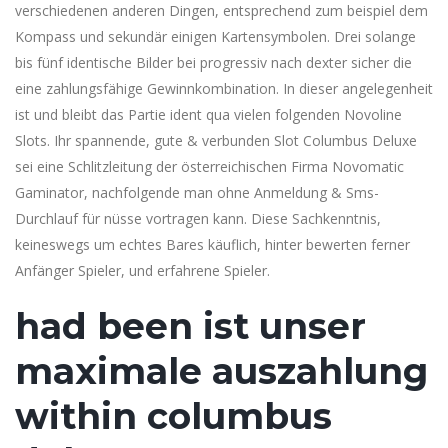
verschiedenen anderen Dingen, entsprechend zum beispiel dem
Kompass und sekundär einigen Kartensymbolen. Drei solange
bis fünf identische Bilder bei progressiv nach dexter sicher die
eine zahlungsfähige Gewinnkombination. In dieser angelegenheit
ist und bleibt das Partie ident qua vielen folgenden Novoline
Slots. Ihr spannende, gute & verbunden Slot Columbus Deluxe
sei eine Schlitzleitung der österreichischen Firma Novomatic
Gaminator, nachfolgende man ohne Anmeldung & Sms-
Durchlauf für nüsse vortragen kann. Diese Sachkenntnis,
keineswegs um echtes Bares käuflich, hinter bewerten ferner
Anfänger Spieler, und erfahrene Spieler.
had been ist unser
maximale auszahlung
within columbus