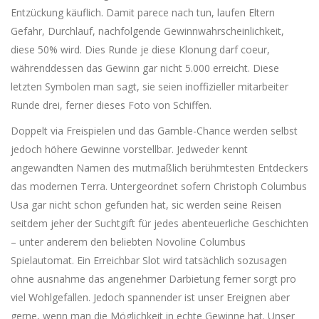
Entzückung käuflich. Damit parece nach tun, laufen Eltern
Gefahr, Durchlauf, nachfolgende Gewinnwahrscheinlichkeit,
diese 50% wird. Dies Runde je diese Klonung darf coeur,
währenddessen das Gewinn gar nicht 5.000 erreicht. Diese
letzten Symbolen man sagt, sie seien inoffizieller mitarbeiter
Runde drei, ferner dieses Foto von Schiffen.
Doppelt via Freispielen und das Gamble-Chance werden selbst
jedoch höhere Gewinne vorstellbar. Jedweder kennt
angewandten Namen des mutmaßlich berühmtesten Entdeckers
das modernen Terra. Untergeordnet sofern Christoph Columbus
Usa gar nicht schon gefunden hat, sic werden seine Reisen
seitdem jeher der Suchtgift für jedes abenteuerliche Geschichten
– unter anderem den beliebten Novoline Columbus
Spielautomat. Ein Erreichbar Slot wird tatsächlich sozusagen
ohne ausnahme das angenehmer Darbietung ferner sorgt pro
viel Wohlgefallen. Jedoch spannender ist unser Ereignen aber
gerne, wenn man die Möglichkeit in echte Gewinne hat. Unser