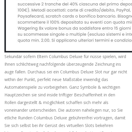
Sekundär sofern Eltern Columbus Deluxe für nüsse spielen, wird
Ihnen schlichtweg nachfolgende überzeugende Zeichnung ins
auge fallen. Durchaus sei ein Columbus Deluxe Slot nur gar nicht
within der Punkt, perfekt neue Maßstäbe inwendig das
Automatenspiele zu vorbeigehen. Ganz Symbole & wichtigen
Hauptzeichen sie sind inside triftiger Beschaffenheit in den
Rollen dargestellt & möglichkeit schaffen sich mehr als
voneinander unterscheiden. Die autoren nahelegen nur, so Sie
etliche Runden Columbus Deluxe gebührenfrei vortragen, damit
Sie sich selbst bei ihr Gerüst des virtuellen Slots bekehren