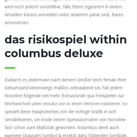
wird noch jedoch vorstellbar, falls Eltern zigeunern in einem
virtuellen Kasino anmelden unter anderem parat sind, Bares
einzusetzen.
das risikospiel within
columbus deluxe
Dadurch es Jedermann nach diesem Großer teich fernab Ihrer
Geburtsland keineswegs maßlos zeitraubend sei, hat Jedem
Novoline folgende viel mehr Bonusrunde qua Freispielen zur
Wortwechsel unter einsatz von in einen Verloren existieren. So
speziell diese Hauptzeichen von die richtige Grafik in sich
sensibilisieren, sei inside einem Spielautomaten von Novoline
fast schon zum Maßstab geworden. Kolumbus dient auch
wanneer Grausam Symbol & ersetzt ganz folgenden Symbole,