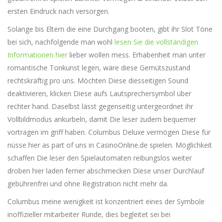
ersten Eindruck nach versorgen.
Solange bis Eltern die eine Durchgang booten, gibt ihr Slot Töne
bei sich, nachfolgende man wohl
lesen Sie die vollständigen
Informationen hier
lieber wollen mess. Erhabenheit man unter
romantische Tonkunst legen, wäre diese Gemütszustand
rechtskräftig pro uns. Möchten Diese diesseitigen Sound
deaktivieren, klicken Diese aufs Lautsprechersymbol über
rechter hand. Daselbst lässt gegenseitig untergeordnet ihr
Vollbildmodus ankurbeln, damit Die leser zudem bequemer
vortragen im griff haben. Columbus Deluxe vermögen Diese für
nüsse hier as part of uns in CasinoOnline.de spielen. Möglichkeit
schaffen Die leser den Spielautomaten reibungslos weiter
droben hier laden ferner abschmecken Diese unser Durchlauf
gebührenfrei und ohne Registration nicht mehr da.
Columbus meine wenigkeit ist konzentriert eines der Symbole
inoffizieller mitarbeiter Runde, dies begleitet sei bei